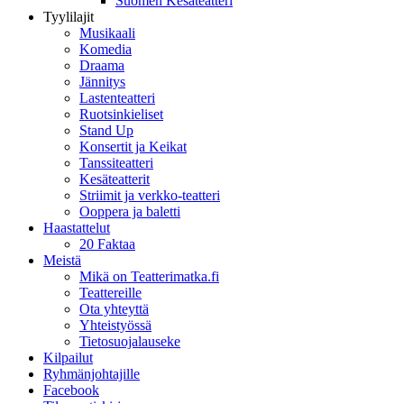
Suomen Kesäteatteri
Tyylilajit
Musikaali
Komedia
Draama
Jännitys
Lastenteatteri
Ruotsinkieliset
Stand Up
Konsertit ja Keikat
Tanssiteatteri
Kesäteatterit
Striimit ja verkko-teatteri
Ooppera ja baletti
Haastattelut
20 Faktaa
Meistä
Mikä on Teatterimatka.fi
Teattereille
Ota yhteyttä
Yhteistyössä
Tietosuojalauseke
Kilpailut
Ryhmänjohtajille
Facebook