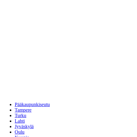
Pääkaupunkiseutu
Tampere
Turku
Lahti
Jyväskylä
Oulu