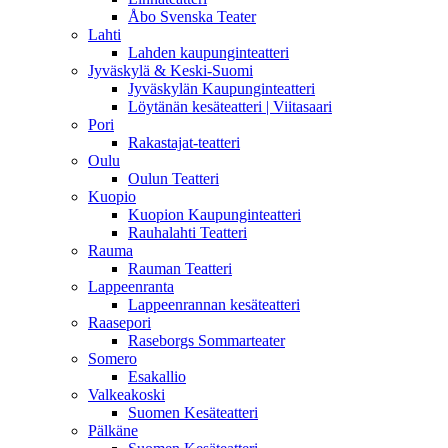
Åbo Svenska Teater
Lahti
Lahden kaupunginteatteri
Jyväskylä & Keski-Suomi
Jyväskylän Kaupunginteatteri
Löytänän kesäteatteri | Viitasaari
Pori
Rakastajat-teatteri
Oulu
Oulun Teatteri
Kuopio
Kuopion Kaupunginteatteri
Rauhalahti Teatteri
Rauma
Rauman Teatteri
Lappeenranta
Lappeenrannan kesäteatteri
Raasepori
Raseborgs Sommarteater
Somero
Esakallio
Valkeakoski
Suomen Kesäteatteri
Pälkäne