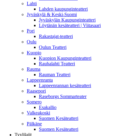
Lahti
Lahden kaupunginteatteri
Jyväskylä & Keski-Suomi
Jyväskylän Kaupunginteatteri
Löytänän kesäteatteri | Viitasaari
Pori
Rakastajat-teatteri
Oulu
Oulun Teatteri
Kuopio
Kuopion Kaupunginteatteri
Rauhalahti Teatteri
Rauma
Rauman Teatteri
Lappeenranta
Lappeenrannan kesäteatteri
Raasepori
Raseborgs Sommarteater
Somero
Esakallio
Valkeakoski
Suomen Kesäteatteri
Pälkäne
Suomen Kesäteatteri
Tyylilajit