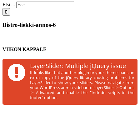
Etsi ...
Bistro-liekki-annos-6
VIIKON KAPPALE
!
LayerSlider: Multiple jQuery issue
It looks like that another plugin or your theme loads an
extra copy of the jQuery library causing problems for
LayerSlider to show your sliders. Please navigate from
your WordPress admin sidebar to LayerSlider -> Options
-> Advanced and enable the "Include scripts in the
footer" option.