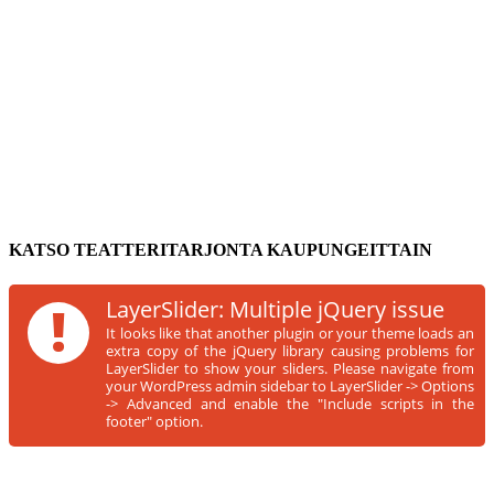
KATSO TEATTERITARJONTA KAUPUNGEITTAIN
!
LayerSlider: Multiple jQuery issue
It looks like that another plugin or your theme loads an
extra copy of the jQuery library causing problems for
LayerSlider to show your sliders. Please navigate from
your WordPress admin sidebar to LayerSlider -> Options
-> Advanced and enable the "Include scripts in the
footer" option.