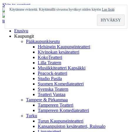
Skip to content
Käytämme evästeitä. Käyttämällä sivustoa hyväksyt niiden käytön
Lue lisää
Etusivu
Kaupungit
Pääkaupunkiseutu
Helsingin Kaupunginteatteri
Kivinokan kesäteatteri
KokoTeatteri
Lilla Teatern
Musiikkiteatteri Kapsäkki
Peacock-teatteri
Studio Pasila
Suomen Komediateatteri
Svenska Teatern
Teatteri Vantaa
Tampere & Pirkanmaa
Tampereen Teatteri
Tampereen Komediateatteri
Turku
Turun Kaupunginteatteri
Kansanpuiston kesäteatteri, Ruissalo
Linnateatteri