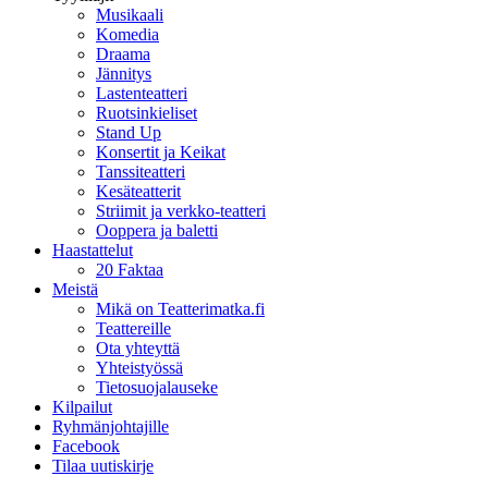
Musikaali
Komedia
Draama
Jännitys
Lastenteatteri
Ruotsinkieliset
Stand Up
Konsertit ja Keikat
Tanssiteatteri
Kesäteatterit
Striimit ja verkko-teatteri
Ooppera ja baletti
Haastattelut
20 Faktaa
Meistä
Mikä on Teatterimatka.fi
Teattereille
Ota yhteyttä
Yhteistyössä
Tietosuojalauseke
Kilpailut
Ryhmänjohtajille
Facebook
Tilaa uutiskirje