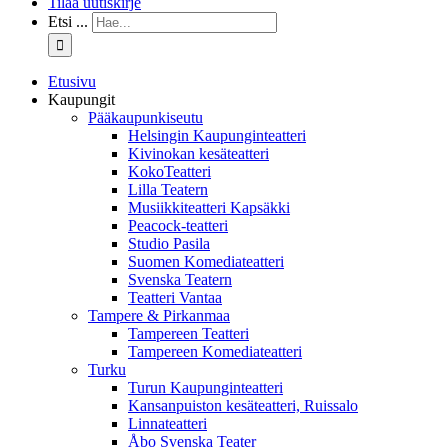
Tilaa uutiskirje
Etsi ...
Etusivu
Kaupungit
Pääkaupunkiseutu
Helsingin Kaupunginteatteri
Kivinokan kesäteatteri
KokoTeatteri
Lilla Teatern
Musiikkiteatteri Kapsäkki
Peacock-teatteri
Studio Pasila
Suomen Komediateatteri
Svenska Teatern
Teatteri Vantaa
Tampere & Pirkanmaa
Tampereen Teatteri
Tampereen Komediateatteri
Turku
Turun Kaupunginteatteri
Kansanpuiston kesäteatteri, Ruissalo
Linnateatteri
Åbo Svenska Teater