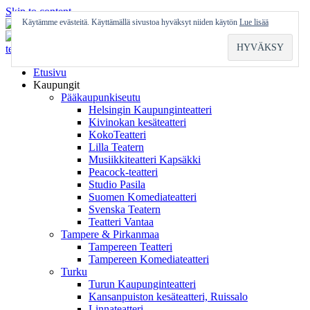
Skip to content
Käytämme evästeitä. Käyttämällä sivustoa hyväksyt niiden käytön
Lue lisää
Etusivu
Kaupungit
Pääkaupunkiseutu
Helsingin Kaupunginteatteri
Kivinokan kesäteatteri
KokoTeatteri
Lilla Teatern
Musiikkiteatteri Kapsäkki
Peacock-teatteri
Studio Pasila
Suomen Komediateatteri
Svenska Teatern
Teatteri Vantaa
Tampere & Pirkanmaa
Tampereen Teatteri
Tampereen Komediateatteri
Turku
Turun Kaupunginteatteri
Kansanpuiston kesäteatteri, Ruissalo
Linnateatteri