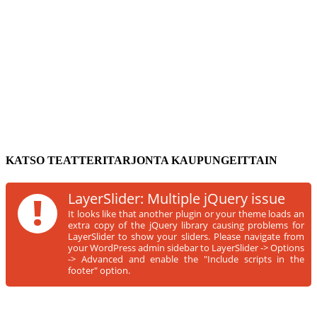
KATSO TEATTERITARJONTA KAUPUNGEITTAIN
!
LayerSlider: Multiple jQuery issue
It looks like that another plugin or your theme loads an
extra copy of the jQuery library causing problems for
LayerSlider to show your sliders. Please navigate from
your WordPress admin sidebar to LayerSlider -> Options
-> Advanced and enable the "Include scripts in the
footer" option.