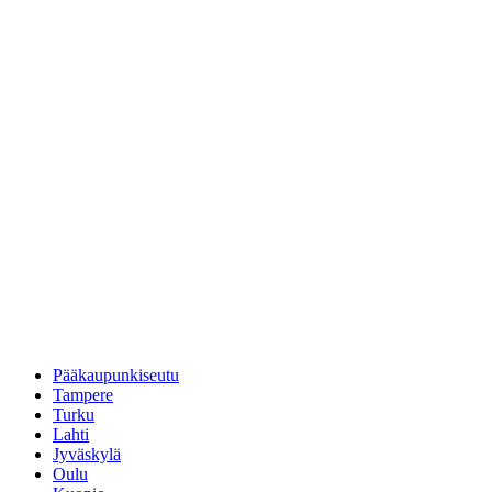
Pääkaupunkiseutu
Tampere
Turku
Lahti
Jyväskylä
Oulu