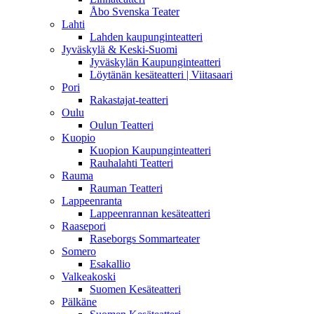
Åbo Svenska Teater
Lahti
Lahden kaupunginteatteri
Jyväskylä & Keski-Suomi
Jyväskylän Kaupunginteatteri
Löytänän kesäteatteri | Viitasaari
Pori
Rakastajat-teatteri
Oulu
Oulun Teatteri
Kuopio
Kuopion Kaupunginteatteri
Rauhalahti Teatteri
Rauma
Rauman Teatteri
Lappeenranta
Lappeenrannan kesäteatteri
Raasepori
Raseborgs Sommarteater
Somero
Esakallio
Valkeakoski
Suomen Kesäteatteri
Pälkäne