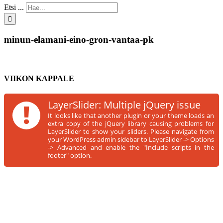
Etsi ...
minun-elamani-eino-gron-vantaa-pk
VIIKON KAPPALE
!
LayerSlider: Multiple jQuery issue
It looks like that another plugin or your theme loads an
extra copy of the jQuery library causing problems for
LayerSlider to show your sliders. Please navigate from
your WordPress admin sidebar to LayerSlider -> Options
-> Advanced and enable the "Include scripts in the
footer" option.