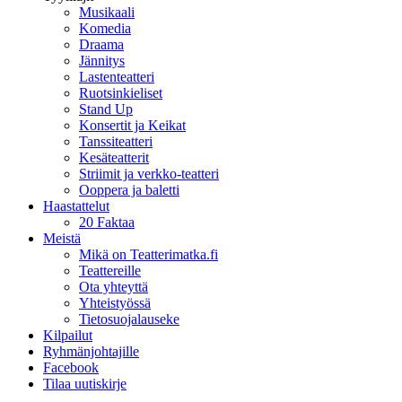
Musikaali
Komedia
Draama
Jännitys
Lastenteatteri
Ruotsinkieliset
Stand Up
Konsertit ja Keikat
Tanssiteatteri
Kesäteatterit
Striimit ja verkko-teatteri
Ooppera ja baletti
Haastattelut
20 Faktaa
Meistä
Mikä on Teatterimatka.fi
Teattereille
Ota yhteyttä
Yhteistyössä
Tietosuojalauseke
Kilpailut
Ryhmänjohtajille
Facebook
Tilaa uutiskirje