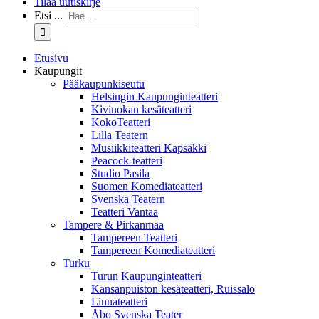
Tilaa uutiskirje
Etsi ...
Etusivu
Kaupungit
Pääkaupunkiseutu
Helsingin Kaupunginteatteri
Kivinokan kesäteatteri
KokoTeatteri
Lilla Teatern
Musiikkiteatteri Kapsäkki
Peacock-teatteri
Studio Pasila
Suomen Komediateatteri
Svenska Teatern
Teatteri Vantaa
Tampere & Pirkanmaa
Tampereen Teatteri
Tampereen Komediateatteri
Turku
Turun Kaupunginteatteri
Kansanpuiston kesäteatteri, Ruissalo
Linnateatteri
Åbo Svenska Teater