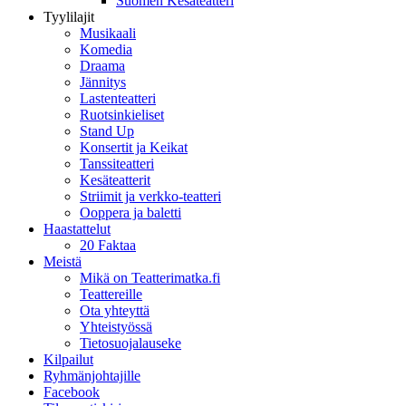
Suomen Kesäteatteri
Tyylilajit
Musikaali
Komedia
Draama
Jännitys
Lastenteatteri
Ruotsinkieliset
Stand Up
Konsertit ja Keikat
Tanssiteatteri
Kesäteatterit
Striimit ja verkko-teatteri
Ooppera ja baletti
Haastattelut
20 Faktaa
Meistä
Mikä on Teatterimatka.fi
Teattereille
Ota yhteyttä
Yhteistyössä
Tietosuojalauseke
Kilpailut
Ryhmänjohtajille
Facebook