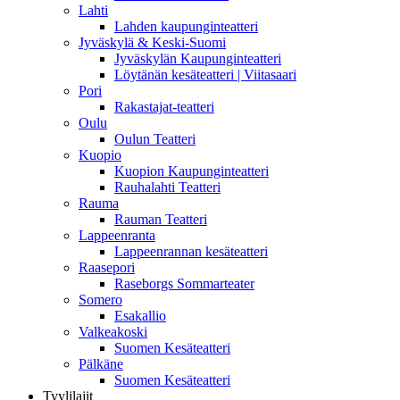
Lahti
Lahden kaupunginteatteri
Jyväskylä & Keski-Suomi
Jyväskylän Kaupunginteatteri
Löytänän kesäteatteri | Viitasaari
Pori
Rakastajat-teatteri
Oulu
Oulun Teatteri
Kuopio
Kuopion Kaupunginteatteri
Rauhalahti Teatteri
Rauma
Rauman Teatteri
Lappeenranta
Lappeenrannan kesäteatteri
Raasepori
Raseborgs Sommarteater
Somero
Esakallio
Valkeakoski
Suomen Kesäteatteri
Pälkäne
Suomen Kesäteatteri
Tyylilajit