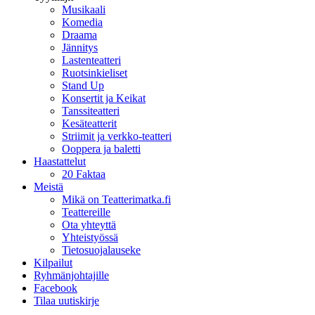
Musikaali
Komedia
Draama
Jännitys
Lastenteatteri
Ruotsinkieliset
Stand Up
Konsertit ja Keikat
Tanssiteatteri
Kesäteatterit
Striimit ja verkko-teatteri
Ooppera ja baletti
Haastattelut
20 Faktaa
Meistä
Mikä on Teatterimatka.fi
Teattereille
Ota yhteyttä
Yhteistyössä
Tietosuojalauseke
Kilpailut
Ryhmänjohtajille
Facebook
Tilaa uutiskirje