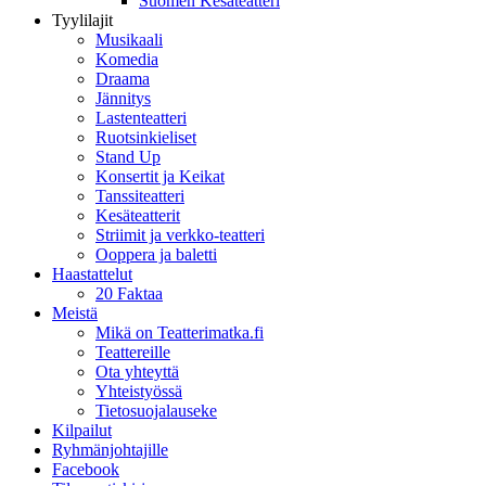
Suomen Kesäteatteri
Tyylilajit
Musikaali
Komedia
Draama
Jännitys
Lastenteatteri
Ruotsinkieliset
Stand Up
Konsertit ja Keikat
Tanssiteatteri
Kesäteatterit
Striimit ja verkko-teatteri
Ooppera ja baletti
Haastattelut
20 Faktaa
Meistä
Mikä on Teatterimatka.fi
Teattereille
Ota yhteyttä
Yhteistyössä
Tietosuojalauseke
Kilpailut
Ryhmänjohtajille
Facebook