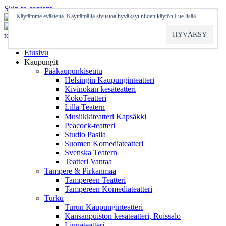
Skip to content
Käytämme evästeitä. Käyttämällä sivustoa hyväksyt niiden käytön
Lue lisää
Etusivu
Kaupungit
Pääkaupunkiseutu
Helsingin Kaupunginteatteri
Kivinokan kesäteatteri
KokoTeatteri
Lilla Teatern
Musiikkiteatteri Kapsäkki
Peacock-teatteri
Studio Pasila
Suomen Komediateatteri
Svenska Teatern
Teatteri Vantaa
Tampere & Pirkanmaa
Tampereen Teatteri
Tampereen Komediateatteri
Turku
Turun Kaupunginteatteri
Kansanpuiston kesäteatteri, Ruissalo
Linnateatteri