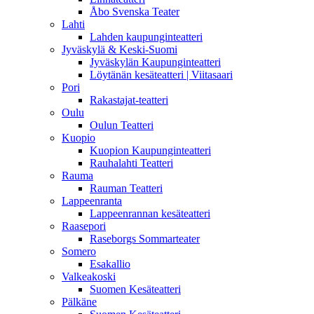
Åbo Svenska Teater
Lahti
Lahden kaupunginteatteri
Jyväskylä & Keski-Suomi
Jyväskylän Kaupunginteatteri
Löytänän kesäteatteri | Viitasaari
Pori
Rakastajat-teatteri
Oulu
Oulun Teatteri
Kuopio
Kuopion Kaupunginteatteri
Rauhalahti Teatteri
Rauma
Rauman Teatteri
Lappeenranta
Lappeenrannan kesäteatteri
Raasepori
Raseborgs Sommarteater
Somero
Esakallio
Valkeakoski
Suomen Kesäteatteri
Pälkäne