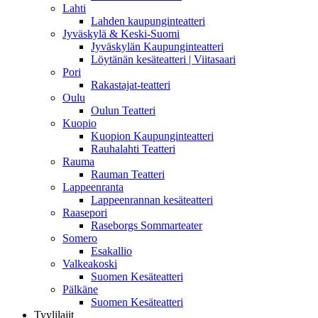
Lahti
Lahden kaupunginteatteri
Jyväskylä & Keski-Suomi
Jyväskylän Kaupunginteatteri
Löytänän kesäteatteri | Viitasaari
Pori
Rakastajat-teatteri
Oulu
Oulun Teatteri
Kuopio
Kuopion Kaupunginteatteri
Rauhalahti Teatteri
Rauma
Rauman Teatteri
Lappeenranta
Lappeenrannan kesäteatteri
Raasepori
Raseborgs Sommarteater
Somero
Esakallio
Valkeakoski
Suomen Kesäteatteri
Pälkäne
Suomen Kesäteatteri
Tyylilajit