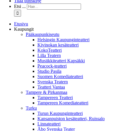
Tilaa uutiskirje
Etsi ...
Etusivu
Kaupungit
Pääkaupunkiseutu
Helsingin Kaupunginteatteri
Kivinokan kesäteatteri
KokoTeatteri
Lilla Teatern
Musiikkiteatteri Kapsäkki
Peacock-teatteri
Studio Pasila
Suomen Komediateatteri
Svenska Teatern
Teatteri Vantaa
Tampere & Pirkanmaa
Tampereen Teatteri
Tampereen Komediateatteri
Turku
Turun Kaupunginteatteri
Kansanpuiston kesäteatteri, Ruissalo
Linnateatteri
Åbo Svenska Teater