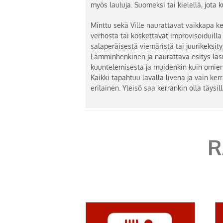
myös lauluja. Suomeksi tai kielellä, jota 
Minttu sekä Ville naurattavat vaikkapa k
verhosta tai koskettavat improvisoiduilla
salaperäisestä viemäristä tai juurikeksity
Lämminhenkinen ja naurattava esitys läs
kuuntelemisesta ja muidenkin kuin omie
Kaikki tapahtuu lavalla livena ja vain ker
erilainen. Yleisö saa kerrankin olla täysi
R