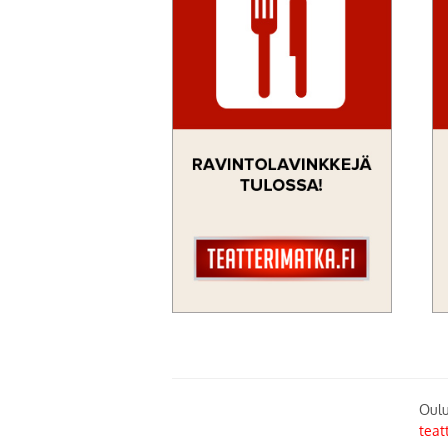
Oulu
teat