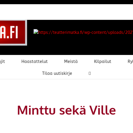
jit
Haastattelut
Meistä
Kilpailut
Ry
Tilaa uutiskirje
Minttu sekä Ville