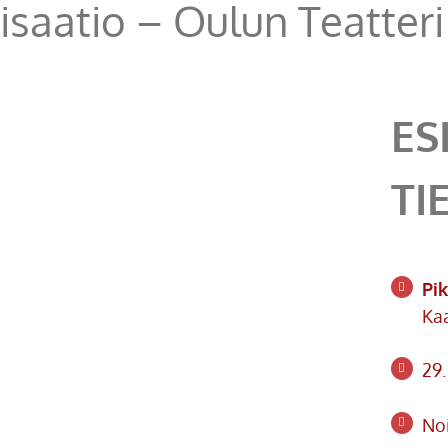
isaatio – Oulun Teatteri
ES
TI
Pik
Kaa
29.
Noi