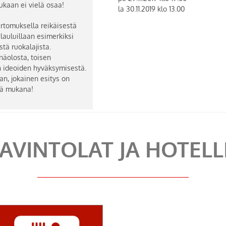
kukaan ei vielä osaa!
la 30.11.2019 klo 13.00
ertomuksella reikäisestä
 lauluillaan esimerkiksi
stä ruokalajista.
näolosta, toisen
n ideoiden hyväksymisestä.
ran, jokainen esitys on
llä mukana!
AVINTOLAT JA HOTELL