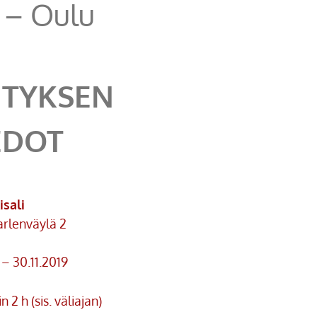
 – Oulu
ITYKSEN
EDOT
isali
rlenväylä 2
 – 30.11.2019
n 2 h (sis. väliajan)