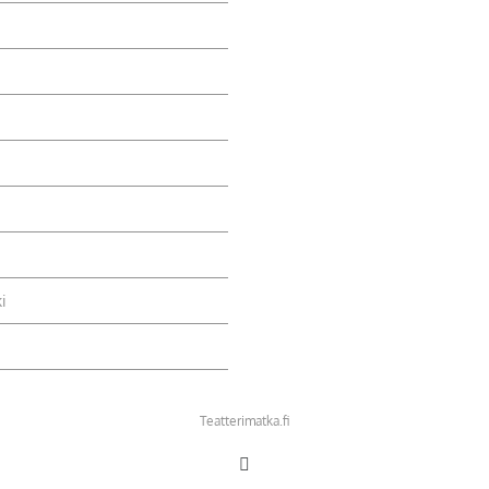
i
Teatterimatka.fi
Facebook