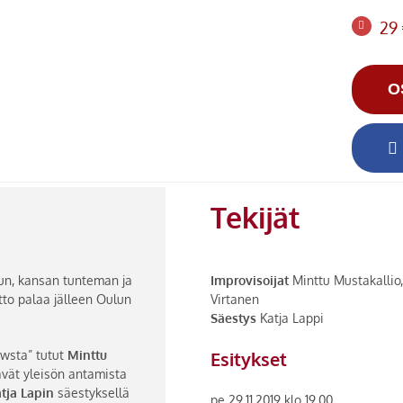
29
O
Tekijät
tun, kansan tunteman ja
Improvisoijat
Minttu Mustakallio,
to palaa jälleen Oulun
Virtanen
Säestys
Katja Lappi
howsta” tutut
Minttu
Esitykset
vät yleisön antamista
tja Lapin
säestyksellä
pe 29.11.2019 klo 19.00