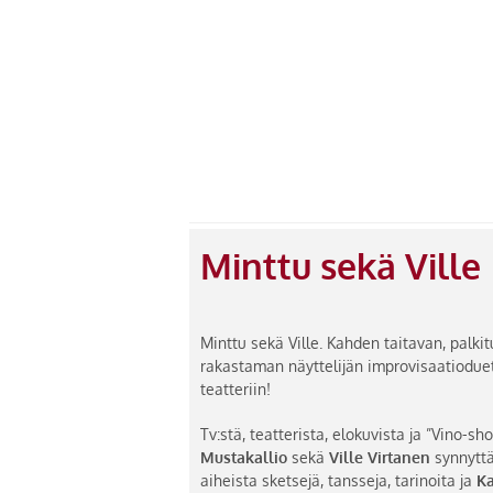
Minttu sekä Ville
Minttu sekä Ville. Kahden taitavan, palki
rakastaman näyttelijän improvisaatioduet
teatteriin!
Tv:stä, teatterista, elokuvista ja ”Vino-s
Mustakallio
sekä
Ville Virtanen
synnyttä
aiheista sketsejä, tansseja, tarinoita ja
Ka