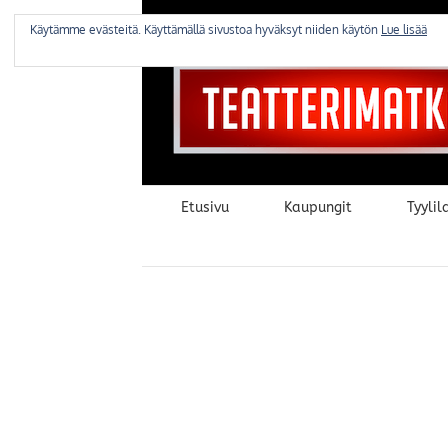
Skip
to
Käytämme evästeitä. Käyttämällä sivustoa hyväksyt niiden käytön
Lue lisää
content
Etusivu
Kaupungit
Tyylila