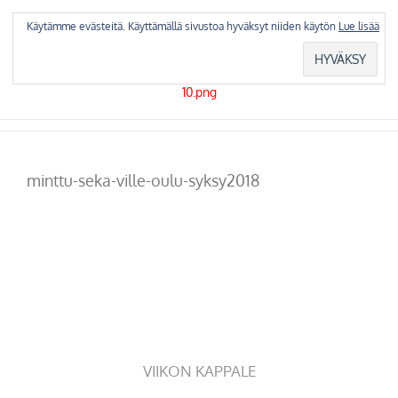
Skip
to
Käytämme evästeitä. Käyttämällä sivustoa hyväksyt niiden käytön
Lue lisää
content
minttu-seka-ville-oulu-syksy2018
VIIKON KAPPALE