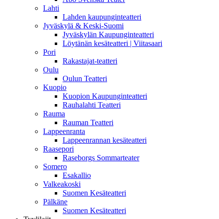
Lahti
Lahden kaupunginteatteri
Jyväskylä & Keski-Suomi
Jyväskylän Kaupunginteatteri
Löytänän kesäteatteri | Viitasaari
Pori
Rakastajat-teatteri
Oulu
Oulun Teatteri
Kuopio
Kuopion Kaupunginteatteri
Rauhalahti Teatteri
Rauma
Rauman Teatteri
Lappeenranta
Lappeenrannan kesäteatteri
Raasepori
Raseborgs Sommarteater
Somero
Esakallio
Valkeakoski
Suomen Kesäteatteri
Pälkäne
Suomen Kesäteatteri