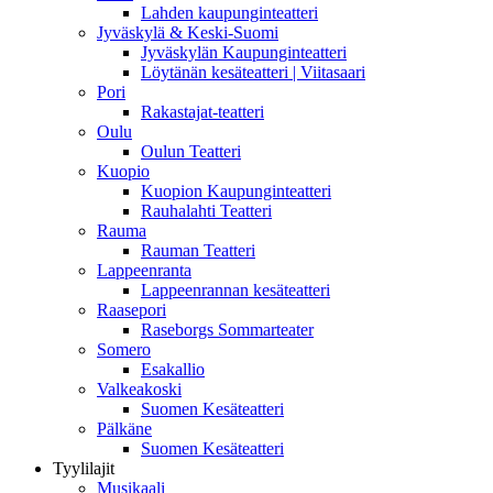
Lahden kaupunginteatteri
Jyväskylä & Keski-Suomi
Jyväskylän Kaupunginteatteri
Löytänän kesäteatteri | Viitasaari
Pori
Rakastajat-teatteri
Oulu
Oulun Teatteri
Kuopio
Kuopion Kaupunginteatteri
Rauhalahti Teatteri
Rauma
Rauman Teatteri
Lappeenranta
Lappeenrannan kesäteatteri
Raasepori
Raseborgs Sommarteater
Somero
Esakallio
Valkeakoski
Suomen Kesäteatteri
Pälkäne
Suomen Kesäteatteri
Tyylilajit
Musikaali