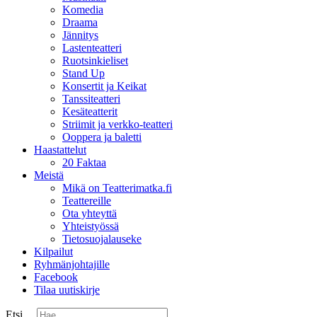
Komedia
Draama
Jännitys
Lastenteatteri
Ruotsinkieliset
Stand Up
Konsertit ja Keikat
Tanssiteatteri
Kesäteatterit
Striimit ja verkko-teatteri
Ooppera ja baletti
Haastattelut
20 Faktaa
Meistä
Mikä on Teatterimatka.fi
Teattereille
Ota yhteyttä
Yhteistyössä
Tietosuojalauseke
Kilpailut
Ryhmänjohtajille
Facebook
Tilaa uutiskirje
Etsi ...