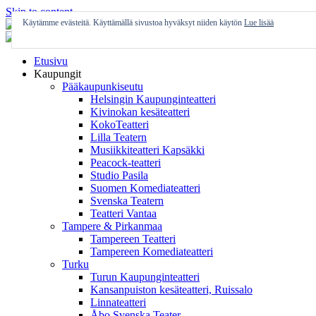
Skip to content
Käytämme evästeitä. Käyttämällä sivustoa hyväksyt niiden käytön
Lue lisää
Etusivu
Kaupungit
Pääkaupunkiseutu
Helsingin Kaupunginteatteri
Kivinokan kesäteatteri
KokoTeatteri
Lilla Teatern
Musiikkiteatteri Kapsäkki
Peacock-teatteri
Studio Pasila
Suomen Komediateatteri
Svenska Teatern
Teatteri Vantaa
Tampere & Pirkanmaa
Tampereen Teatteri
Tampereen Komediateatteri
Turku
Turun Kaupunginteatteri
Kansanpuiston kesäteatteri, Ruissalo
Linnateatteri
Åbo Svenska Teater