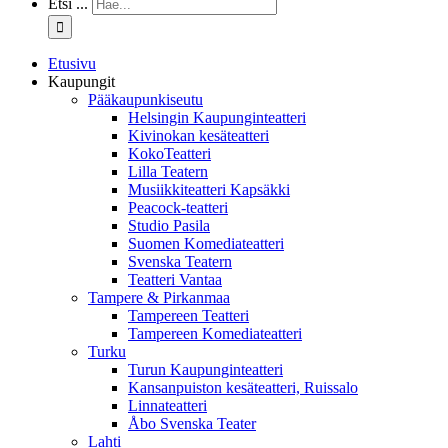
Etsi ...
Etusivu
Kaupungit
Pääkaupunkiseutu
Helsingin Kaupunginteatteri
Kivinokan kesäteatteri
KokoTeatteri
Lilla Teatern
Musiikkiteatteri Kapsäkki
Peacock-teatteri
Studio Pasila
Suomen Komediateatteri
Svenska Teatern
Teatteri Vantaa
Tampere & Pirkanmaa
Tampereen Teatteri
Tampereen Komediateatteri
Turku
Turun Kaupunginteatteri
Kansanpuiston kesäteatteri, Ruissalo
Linnateatteri
Åbo Svenska Teater
Lahti