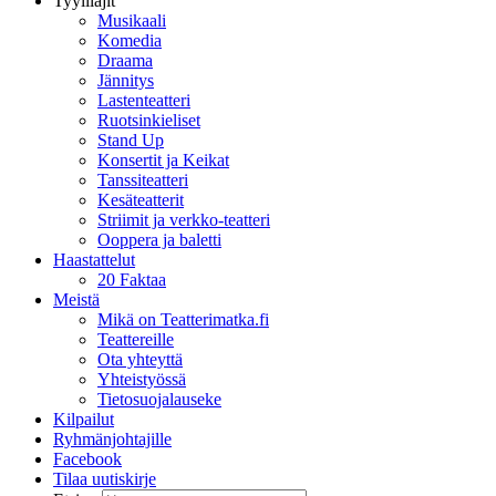
Tyylilajit
Musikaali
Komedia
Draama
Jännitys
Lastenteatteri
Ruotsinkieliset
Stand Up
Konsertit ja Keikat
Tanssiteatteri
Kesäteatterit
Striimit ja verkko-teatteri
Ooppera ja baletti
Haastattelut
20 Faktaa
Meistä
Mikä on Teatterimatka.fi
Teattereille
Ota yhteyttä
Yhteistyössä
Tietosuojalauseke
Kilpailut
Ryhmänjohtajille
Facebook
Tilaa uutiskirje