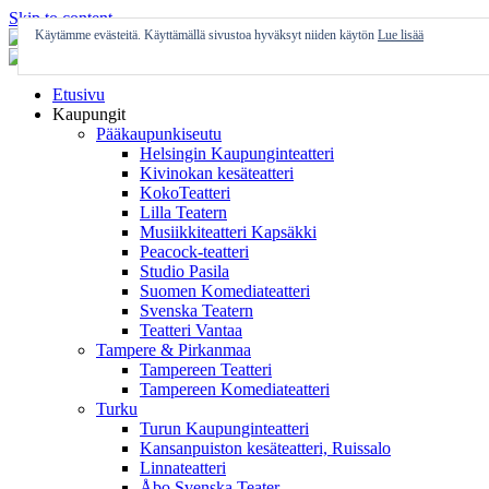
Skip to content
Käytämme evästeitä. Käyttämällä sivustoa hyväksyt niiden käytön
Lue lisää
Etusivu
Kaupungit
Pääkaupunkiseutu
Helsingin Kaupunginteatteri
Kivinokan kesäteatteri
KokoTeatteri
Lilla Teatern
Musiikkiteatteri Kapsäkki
Peacock-teatteri
Studio Pasila
Suomen Komediateatteri
Svenska Teatern
Teatteri Vantaa
Tampere & Pirkanmaa
Tampereen Teatteri
Tampereen Komediateatteri
Turku
Turun Kaupunginteatteri
Kansanpuiston kesäteatteri, Ruissalo
Linnateatteri
Åbo Svenska Teater