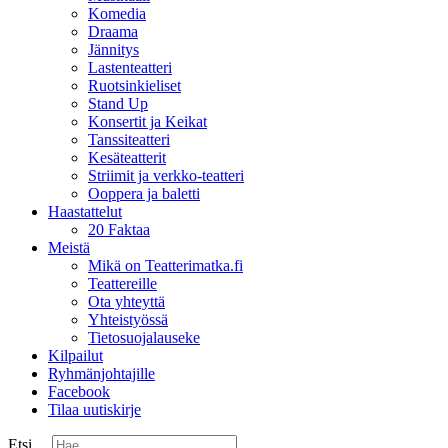
Komedia
Draama
Jännitys
Lastenteatteri
Ruotsinkieliset
Stand Up
Konsertit ja Keikat
Tanssiteatteri
Kesäteatterit
Striimit ja verkko-teatteri
Ooppera ja baletti
Haastattelut
20 Faktaa
Meistä
Mikä on Teatterimatka.fi
Teattereille
Ota yhteyttä
Yhteistyössä
Tietosuojalauseke
Kilpailut
Ryhmänjohtajille
Facebook
Tilaa uutiskirje
Etsi ...