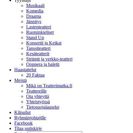
Tyylilajit
Musikaali
Komedia
Draama
Jännitys
Lastenteatteri
Ruotsinkieliset
Stand Up
Konsertit ja Keikat
Tanssiteatteri
Kesäteatterit
Striimit ja verkko-teatteri
Ooppera ja baletti
Haastattelut
20 Faktaa
Meistä
Mikä on Teatterimatka.fi
Teattereille
Ota yhteyttä
Yhteistyössä
Tietosuojalauseke
Kilpailut
Ryhmänjohtajille
Facebook
Tilaa uutiskirje