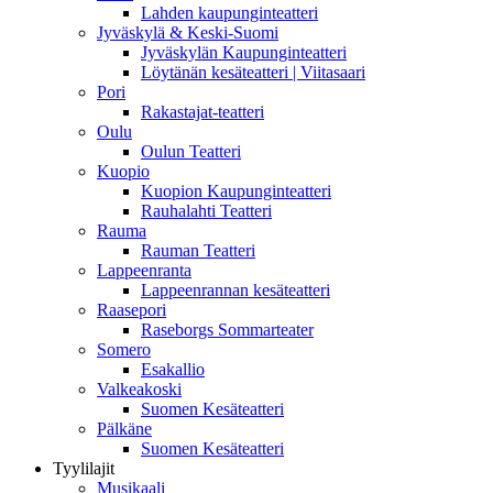
Lahden kaupunginteatteri
Jyväskylä & Keski-Suomi
Jyväskylän Kaupunginteatteri
Löytänän kesäteatteri | Viitasaari
Pori
Rakastajat-teatteri
Oulu
Oulun Teatteri
Kuopio
Kuopion Kaupunginteatteri
Rauhalahti Teatteri
Rauma
Rauman Teatteri
Lappeenranta
Lappeenrannan kesäteatteri
Raasepori
Raseborgs Sommarteater
Somero
Esakallio
Valkeakoski
Suomen Kesäteatteri
Pälkäne
Suomen Kesäteatteri
Tyylilajit
Musikaali