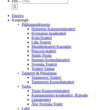
Etsi ...
Etusivu
Kaupungit
Pääkaupunkiseutu
Helsingin Kaupunginteatteri
Kivinokan kesäteatteri
KokoTeatteri
Lilla Teatern
Musiikkiteatteri Kapsäkki
Peacock-teatteri
Studio Pasila
Suomen Komediateatteri
Svenska Teatern
Teatteri Vantaa
Tampere & Pirkanmaa
Tampereen Teatteri
Tampereen Komediateatteri
Turku
Turun Kaupunginteatteri
Kansanpuiston kesäteatteri, Ruissalo
Linnateatteri
Åbo Svenska Teater
Lahti