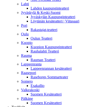
Lahti
Lahden kaupunginteatteri
Jyväskylä & Keski-Suomi
Jyväskylän Kaupunginteatteri
Löytänän kesäteatteri | Viitasaari
Pori
Rakastajat-teatteri
Oulu
Oulun Teatteri
Kuopio
Kuopion Kaupunginteatteri
Rauhalahti Teatteri
Rauma
Rauman Teatteri
Lappeenranta
Lappeenrannan kesäteatteri
Raasepori
Raseborgs Sommarteater
Somero
Esakallio
Valkeakoski
Suomen Kesäteatteri
Pälkäne
Suomen Kesäteatteri