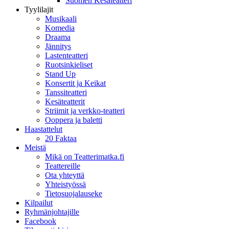
Suomen Kesäteatteri
Tyylilajit
Musikaali
Komedia
Draama
Jännitys
Lastenteatteri
Ruotsinkieliset
Stand Up
Konsertit ja Keikat
Tanssiteatteri
Kesäteatterit
Striimit ja verkko-teatteri
Ooppera ja baletti
Haastattelut
20 Faktaa
Meistä
Mikä on Teatterimatka.fi
Teattereille
Ota yhteyttä
Yhteistyössä
Tietosuojalauseke
Kilpailut
Ryhmänjohtajille
Facebook