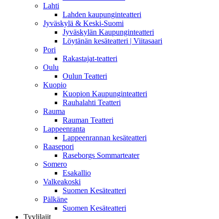
Lahti
Lahden kaupunginteatteri
Jyväskylä & Keski-Suomi
Jyväskylän Kaupunginteatteri
Löytänän kesäteatteri | Viitasaari
Pori
Rakastajat-teatteri
Oulu
Oulun Teatteri
Kuopio
Kuopion Kaupunginteatteri
Rauhalahti Teatteri
Rauma
Rauman Teatteri
Lappeenranta
Lappeenrannan kesäteatteri
Raasepori
Raseborgs Sommarteater
Somero
Esakallio
Valkeakoski
Suomen Kesäteatteri
Pälkäne
Suomen Kesäteatteri
Tyylilajit