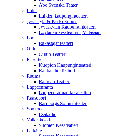
Åbo Svenska Teater
Lahti
Lahden kaupunginteatteri
Jyväskylä & Keski-Suomi
Jyväskylän Kaupunginteatteri
Löytänän kesäteatteri | Viitasaari
Pori
Rakastajat-teatteri
Oulu
Oulun Teatteri
Kuopio
Kuopion Kaupunginteatteri
Rauhalahti Teatteri
Rauma
Rauman Teatteri
Lappeenranta
Lappeenrannan kesäteatteri
Raasepori
Raseborgs Sommarteater
Somero
Esakallio
Valkeakoski
Suomen Kesäteatteri
Pälkäne