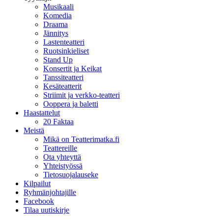
Musikaali
Komedia
Draama
Jännitys
Lastenteatteri
Ruotsinkieliset
Stand Up
Konsertit ja Keikat
Tanssiteatteri
Kesäteatterit
Striimit ja verkko-teatteri
Ooppera ja baletti
Haastattelut
20 Faktaa
Meistä
Mikä on Teatterimatka.fi
Teattereille
Ota yhteyttä
Yhteistyössä
Tietosuojalauseke
Kilpailut
Ryhmänjohtajille
Facebook
Tilaa uutiskirje