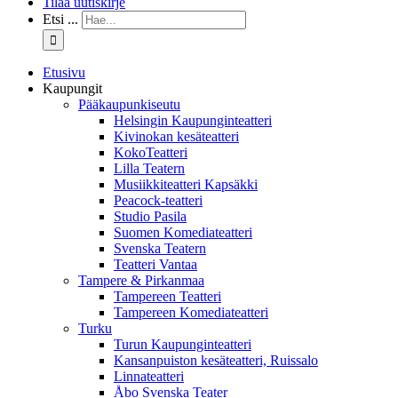
Tilaa uutiskirje
Etsi ...
Etusivu
Kaupungit
Pääkaupunkiseutu
Helsingin Kaupunginteatteri
Kivinokan kesäteatteri
KokoTeatteri
Lilla Teatern
Musiikkiteatteri Kapsäkki
Peacock-teatteri
Studio Pasila
Suomen Komediateatteri
Svenska Teatern
Teatteri Vantaa
Tampere & Pirkanmaa
Tampereen Teatteri
Tampereen Komediateatteri
Turku
Turun Kaupunginteatteri
Kansanpuiston kesäteatteri, Ruissalo
Linnateatteri
Åbo Svenska Teater