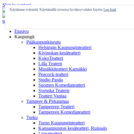
Skip to content
Käytämme evästeitä. Käyttämällä sivustoa hyväksyt niiden käytön
Lue lisää
Etusivu
Kaupungit
Pääkaupunkiseutu
Helsingin Kaupunginteatteri
Kivinokan kesäteatteri
KokoTeatteri
Lilla Teatern
Musiikkiteatteri Kapsäkki
Peacock-teatteri
Studio Pasila
Suomen Komediateatteri
Svenska Teatern
Teatteri Vantaa
Tampere & Pirkanmaa
Tampereen Teatteri
Tampereen Komediateatteri
Turku
Turun Kaupunginteatteri
Kansanpuiston kesäteatteri, Ruissalo
Linnateatteri