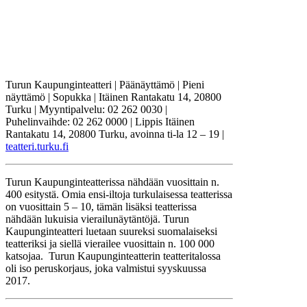
Turun Kaupunginteatteri | Päänäyttämö | Pieni
näyttämö | Sopukka | Itäinen Rantakatu 14, 20800
Turku | Myyntipalvelu: 02 262 0030 |
Puhelinvaihde: 02 262 0000 | Lippis Itäinen
Rantakatu 14, 20800 Turku, avoinna ti-la 12 – 19 |
teatteri.turku.fi
Turun Kaupunginteatterissa nähdään vuosittain n.
400 esitystä. Omia ensi-iltoja turkulaisessa teatterissa
on vuosittain 5 – 10, tämän lisäksi teatterissa
nähdään lukuisia vierailunäytäntöjä. Turun
Kaupunginteatteri luetaan suureksi suomalaiseksi
teatteriksi ja siellä vierailee vuosittain n. 100 000
katsojaa. Turun Kaupunginteatterin teatteritalossa
oli iso peruskorjaus, joka valmistui syyskuussa
2017.