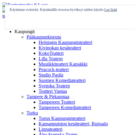
Skip
to
Käytämme evästeitä. Käyttämällä sivustoa hyväksyt niiden käytön
Lue lisää
content
Etusivu
Kaupungit
Pääkaupunkiseutu
Helsingin Kaupunginteatteri
Kivinokan kesäteatteri
KokoTeatteri
Lilla Teatern
Musiikkiteatteri Kapsäkki
Peacock-teatteri
Studio Pasila
Suomen Komediateatteri
Svenska Teatern
Teatteri Vantaa
Tampere & Pirkanmaa
Tampereen Teatteri
Tampereen Komediateatteri
Turku
Turun Kaupunginteatteri
Kansanpuiston kesäteatteri, Ruissalo
Linnateatteri
Åbo Svenska Teater