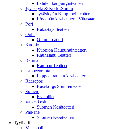
Lahden kaupunginteatteri
Jyväskylä & Keski-Suomi
Jyväskylän Kaupunginteatteri
Löytänän kesäteatteri | Viitasaari
Pori
Rakastajat-teatteri
Oulu
Oulun Teatteri
Kuopio
Kuopion Kaupunginteatteri
Rauhalahti Teatteri
Rauma
Rauman Teatteri
Lappeenranta
Lappeenrannan kesäteatteri
Raasepori
Raseborgs Sommarteater
Somero
Esakallio
Valkeakoski
Suomen Kesäteatteri
Pälkäne
Suomen Kesäteatteri
Tyylilajit
Musikaali