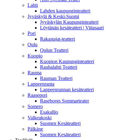
Lahti
Lahden kaupunginteatteri
Jyväskylä & Keski-Suomi
Jyväskylän Kaupunginteatteri
Löytänän kesäteatteri | Viitasaari
Pori
Rakastajat-teatteri
Oulu
Oulun Teatteri
Kuopio
Kuopion Kaupunginteatteri
Rauhalahti Teatteri
Rauma
Rauman Teatteri
Lappeenranta
Lappeenrannan kesäteatteri
Raasepori
Raseborgs Sommarteater
Somero
Esakallio
Valkeakoski
Suomen Kesäteatteri
Pälkäne
Suomen Kesäteatteri