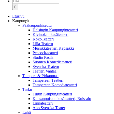
Etsi
...
Etusivu
Kaupungit
Pääkaupunkiseutu
Helsingin Kaupunginteatteri
Kivinokan kesäteatteri
KokoTeatteri
Lilla Teatern
Musiikkiteatteri Kapsäkki
Peacock-teatteri
Studio Pasila
Suomen Komediateatteri
Svenska Teatern
Teatteri Vantaa
Tampere & Pirkanmaa
Tampereen Teatteri
Tampereen Komediateatteri
Turku
Turun Kaupunginteatteri
Kansanpuiston kesäteatteri, Ruissalo
Linnateatteri
Åbo Svenska Teater
Lahti