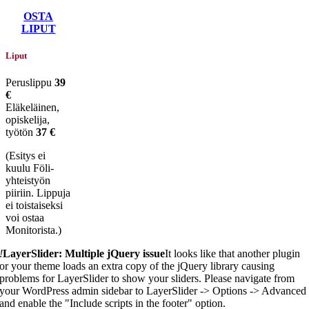
OSTA
LIPUT
Liput
Peruslippu
39
€
Eläkeläinen,
opiskelija,
työtön
37 €
(Esitys ei
kuulu Föli-
yhteistyön
piiriin. Lippuja
ei toistaiseksi
voi ostaa
Monitorista.)
!
LayerSlider: Multiple jQuery issue
It looks like that another plugin
or your theme loads an extra copy of the jQuery library causing
problems for LayerSlider to show your sliders. Please navigate from
your WordPress admin sidebar to LayerSlider -> Options -> Advanced
and enable the "Include scripts in the footer" option.