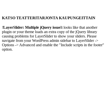
KATSO TEATTERITARJONTA KAUPUNGEITTAIN
!
LayerSlider: Multiple jQuery issue
It looks like that another
plugin or your theme loads an extra copy of the jQuery library
causing problems for LayerSlider to show your sliders. Please
navigate from your WordPress admin sidebar to LayerSlider ->
Options -> Advanced and enable the "Include scripts in the footer"
option.