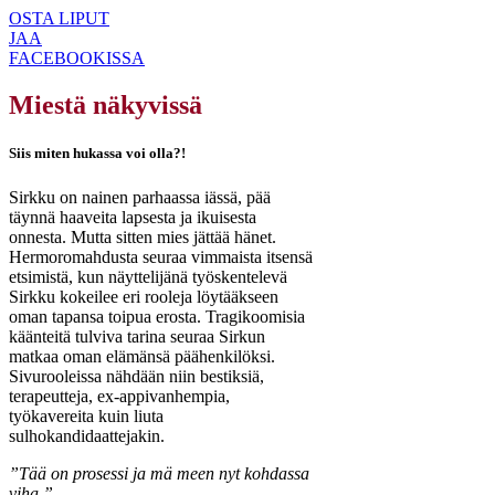
OSTA LIPUT
JAA
FACEBOOKISSA
Miestä näkyvissä
Siis miten hukassa voi olla?!
Sirkku on nainen parhaassa iässä, pää
täynnä haaveita lapsesta ja ikuisesta
onnesta. Mutta sitten mies jättää hänet.
Hermoromahdusta seuraa vimmaista itsensä
etsimistä, kun näyttelijänä työskentelevä
Sirkku kokeilee eri rooleja löytääkseen
oman tapansa toipua erosta. Tragikoomisia
käänteitä tulviva tarina seuraa Sirkun
matkaa oman elämänsä päähenkilöksi.
Sivurooleissa nähdään niin bestiksiä,
terapeutteja, ex-appivanhempia,
työkavereita kuin liuta
sulhokandidaattejakin.
”Tää on prosessi ja mä meen nyt kohdassa
viha.”