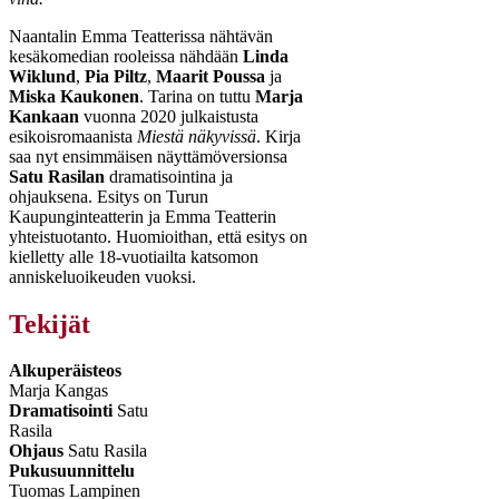
Naantalin Emma Teatterissa nähtävän
kesäkomedian rooleissa nähdään
Linda
Wiklund
,
Pia Piltz
,
Maarit Poussa
ja
Miska Kaukonen
. Tarina on tuttu
Marja
Kankaan
vuonna 2020 julkaistusta
esikoisromaanista
Miestä näkyvissä
. Kirja
saa nyt ensimmäisen näyttämöversionsa
Satu Rasilan
dramatisointina ja
ohjauksena. Esitys on Turun
Kaupunginteatterin ja Emma Teatterin
yhteistuotanto. Huomioithan, että esitys on
kielletty alle 18-vuotiailta katsomon
anniskeluoikeuden vuoksi.
Tekijät
Alkuperäisteos
Marja Kangas
Dramatisointi
Satu
Rasila
Ohjaus
Satu Rasila
Pukusuunnittelu
Tuomas Lampinen