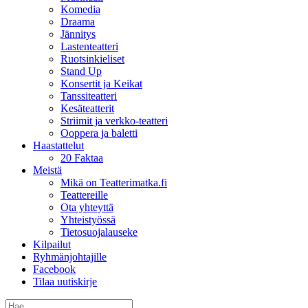
Komedia
Draama
Jännitys
Lastenteatteri
Ruotsinkieliset
Stand Up
Konsertit ja Keikat
Tanssiteatteri
Kesäteatterit
Striimit ja verkko-teatteri
Ooppera ja baletti
Haastattelut
20 Faktaa
Meistä
Mikä on Teatterimatka.fi
Teattereille
Ota yhteyttä
Yhteistyössä
Tietosuojalauseke
Kilpailut
Ryhmänjohtajille
Facebook
Tilaa uutiskirje
Etsi