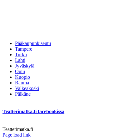
Pääkaupunkiseutu
Tampere
Turku
Lahti
Jyväskylä
Oulu
Kuopio
Rauma
Valkeakoski
Pälkäne
Teatterimatka.fi facebookissa
Teatterimatka.fi
Facebook
Page load link