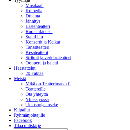
Tyylilajit
Musikaali
Komedia
Draama
Jännitys
Lastenteatteri
Ruotsinkieliset
Stand Up
Konsertit ja Keikat
Tanssiteatteri
Kesäteatterit
Striimit ja verkko-teatteri
Ooppera ja baletti
Haastattelut
20 Faktaa
Meistä
Mikä on Teatterimatka.fi
Teattereille
Ota yhteyttä
Yhteistyössä
Tietosuojalauseke
Kilpailut
Ryhmänjohtajille
Facebook
Tilaa uutiskirje