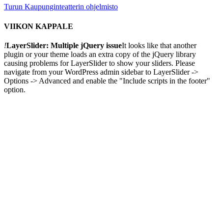
Turun Kaupunginteatterin ohjelmisto
VIIKON KAPPALE
!
LayerSlider: Multiple jQuery issue
It looks like that another
plugin or your theme loads an extra copy of the jQuery library
causing problems for LayerSlider to show your sliders. Please
navigate from your WordPress admin sidebar to LayerSlider ->
Options -> Advanced and enable the "Include scripts in the footer"
option.