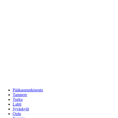
Pääkaupunkiseutu
Tampere
Turku
Lahti
Jyväskylä
Oulu