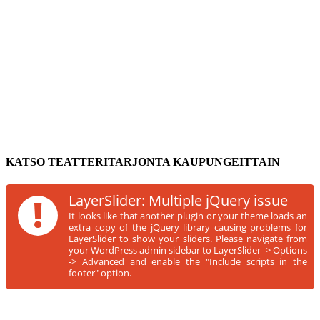
KATSO TEATTERITARJONTA KAUPUNGEITTAIN
!
LayerSlider: Multiple jQuery issue
It looks like that another plugin or your theme loads an
extra copy of the jQuery library causing problems for
LayerSlider to show your sliders. Please navigate from
your WordPress admin sidebar to LayerSlider -> Options
-> Advanced and enable the "Include scripts in the
footer" option.