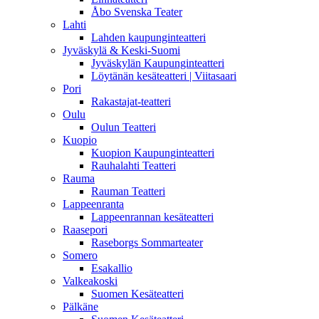
Åbo Svenska Teater
Lahti
Lahden kaupunginteatteri
Jyväskylä & Keski-Suomi
Jyväskylän Kaupunginteatteri
Löytänän kesäteatteri | Viitasaari
Pori
Rakastajat-teatteri
Oulu
Oulun Teatteri
Kuopio
Kuopion Kaupunginteatteri
Rauhalahti Teatteri
Rauma
Rauman Teatteri
Lappeenranta
Lappeenrannan kesäteatteri
Raasepori
Raseborgs Sommarteater
Somero
Esakallio
Valkeakoski
Suomen Kesäteatteri
Pälkäne