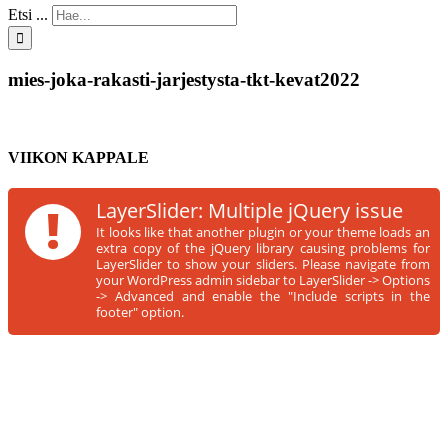
Etsi ...
mies-joka-rakasti-jarjestysta-tkt-kevat2022
VIIKON KAPPALE
!
LayerSlider: Multiple jQuery issue
It looks like that another plugin or your theme loads an
extra copy of the jQuery library causing problems for
LayerSlider to show your sliders. Please navigate from
your WordPress admin sidebar to LayerSlider -> Options
-> Advanced and enable the "Include scripts in the
footer" option.