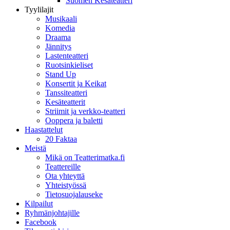
Suomen Kesäteatteri
Tyylilajit
Musikaali
Komedia
Draama
Jännitys
Lastenteatteri
Ruotsinkieliset
Stand Up
Konsertit ja Keikat
Tanssiteatteri
Kesäteatterit
Striimit ja verkko-teatteri
Ooppera ja baletti
Haastattelut
20 Faktaa
Meistä
Mikä on Teatterimatka.fi
Teattereille
Ota yhteyttä
Yhteistyössä
Tietosuojalauseke
Kilpailut
Ryhmänjohtajille
Facebook