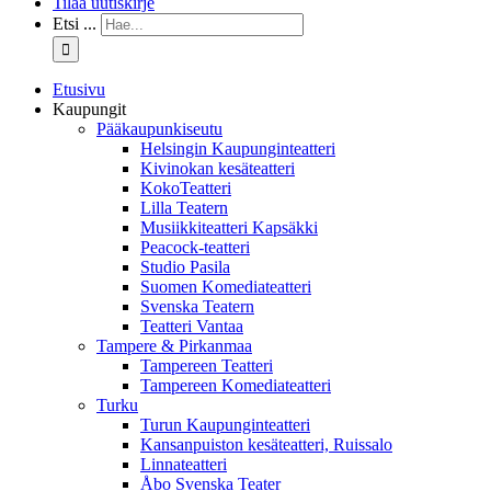
Tilaa uutiskirje
Etsi ...
Etusivu
Kaupungit
Pääkaupunkiseutu
Helsingin Kaupunginteatteri
Kivinokan kesäteatteri
KokoTeatteri
Lilla Teatern
Musiikkiteatteri Kapsäkki
Peacock-teatteri
Studio Pasila
Suomen Komediateatteri
Svenska Teatern
Teatteri Vantaa
Tampere & Pirkanmaa
Tampereen Teatteri
Tampereen Komediateatteri
Turku
Turun Kaupunginteatteri
Kansanpuiston kesäteatteri, Ruissalo
Linnateatteri
Åbo Svenska Teater