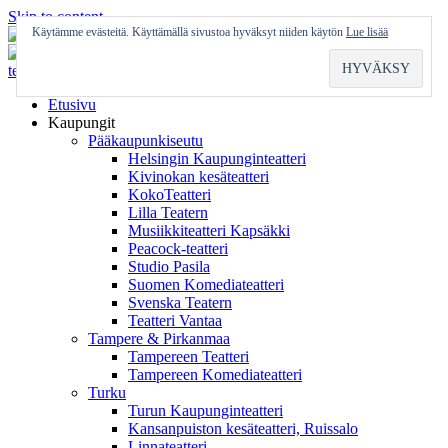
Skip to content
Käytämme evästeitä. Käyttämällä sivustoa hyväksyt niiden käytön
Lue lisää
Etusivu
Kaupungit
Pääkaupunkiseutu
Helsingin Kaupunginteatteri
Kivinokan kesäteatteri
KokoTeatteri
Lilla Teatern
Musiikkiteatteri Kapsäkki
Peacock-teatteri
Studio Pasila
Suomen Komediateatteri
Svenska Teatern
Teatteri Vantaa
Tampere & Pirkanmaa
Tampereen Teatteri
Tampereen Komediateatteri
Turku
Turun Kaupunginteatteri
Kansanpuiston kesäteatteri, Ruissalo
Linnateatteri