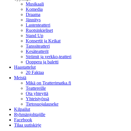
Musikaali
Komedia
Draama
Jännitys
Lastenteatteri
Ruotsinkieliset
Stand Up
Konsertit ja Keikat
Tanssiteatteri
Kesäteatterit
Striimit ja verkko-teatteri
Ooppera ja baletti
Haastattelut
20 Faktaa
Meistä
Mikä on Teatterimatka.fi
Teattereille
Ota yhteyttä
Yhteistyössä
Tietosuojalauseke
Kilpailut
Ryhmänjohtajille
Facebook
Tilaa uutiskirje