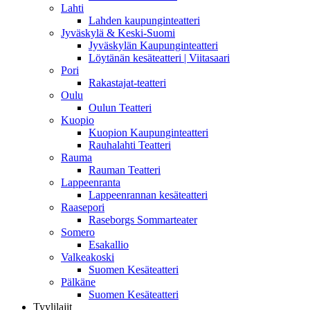
Lahti
Lahden kaupunginteatteri
Jyväskylä & Keski-Suomi
Jyväskylän Kaupunginteatteri
Löytänän kesäteatteri | Viitasaari
Pori
Rakastajat-teatteri
Oulu
Oulun Teatteri
Kuopio
Kuopion Kaupunginteatteri
Rauhalahti Teatteri
Rauma
Rauman Teatteri
Lappeenranta
Lappeenrannan kesäteatteri
Raasepori
Raseborgs Sommarteater
Somero
Esakallio
Valkeakoski
Suomen Kesäteatteri
Pälkäne
Suomen Kesäteatteri
Tyylilajit