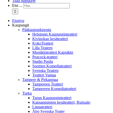
Tilaa uutiskirje
Etsi ...
Etusivu
Kaupungit
Pääkaupunkiseutu
Helsingin Kaupunginteatteri
Kivinokan kesäteatteri
KokoTeatteri
Lilla Teatern
Musiikkiteatteri Kapsäkki
Peacock-teatteri
Studio Pasila
Suomen Komediateatteri
Svenska Teatern
Teatteri Vantaa
Tampere & Pirkanmaa
Tampereen Teatteri
Tampereen Komediateatteri
Turku
Turun Kaupunginteatteri
Kansanpuiston kesäteatteri, Ruissalo
Linnateatteri
Åbo Svenska Teater