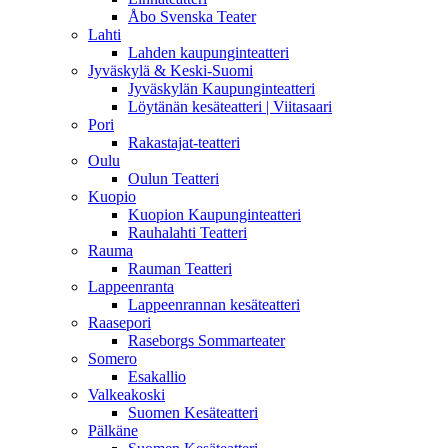
Åbo Svenska Teater
Lahti
Lahden kaupunginteatteri
Jyväskylä & Keski-Suomi
Jyväskylän Kaupunginteatteri
Löytänän kesäteatteri | Viitasaari
Pori
Rakastajat-teatteri
Oulu
Oulun Teatteri
Kuopio
Kuopion Kaupunginteatteri
Rauhalahti Teatteri
Rauma
Rauman Teatteri
Lappeenranta
Lappeenrannan kesäteatteri
Raasepori
Raseborgs Sommarteater
Somero
Esakallio
Valkeakoski
Suomen Kesäteatteri
Pälkäne