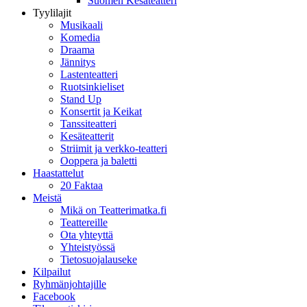
Suomen Kesäteatteri
Tyylilajit
Musikaali
Komedia
Draama
Jännitys
Lastenteatteri
Ruotsinkieliset
Stand Up
Konsertit ja Keikat
Tanssiteatteri
Kesäteatterit
Striimit ja verkko-teatteri
Ooppera ja baletti
Haastattelut
20 Faktaa
Meistä
Mikä on Teatterimatka.fi
Teattereille
Ota yhteyttä
Yhteistyössä
Tietosuojalauseke
Kilpailut
Ryhmänjohtajille
Facebook