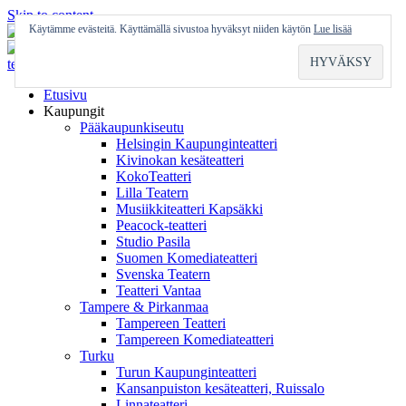
Skip to content
Käytämme evästeitä. Käyttämällä sivustoa hyväksyt niiden käytön
Lue lisää
Etusivu
Kaupungit
Pääkaupunkiseutu
Helsingin Kaupunginteatteri
Kivinokan kesäteatteri
KokoTeatteri
Lilla Teatern
Musiikkiteatteri Kapsäkki
Peacock-teatteri
Studio Pasila
Suomen Komediateatteri
Svenska Teatern
Teatteri Vantaa
Tampere & Pirkanmaa
Tampereen Teatteri
Tampereen Komediateatteri
Turku
Turun Kaupunginteatteri
Kansanpuiston kesäteatteri, Ruissalo
Linnateatteri