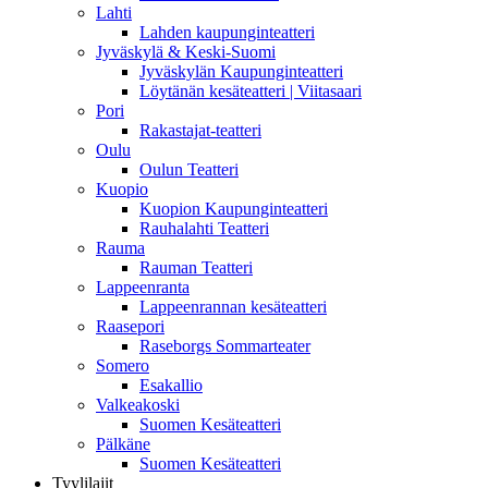
Lahti
Lahden kaupunginteatteri
Jyväskylä & Keski-Suomi
Jyväskylän Kaupunginteatteri
Löytänän kesäteatteri | Viitasaari
Pori
Rakastajat-teatteri
Oulu
Oulun Teatteri
Kuopio
Kuopion Kaupunginteatteri
Rauhalahti Teatteri
Rauma
Rauman Teatteri
Lappeenranta
Lappeenrannan kesäteatteri
Raasepori
Raseborgs Sommarteater
Somero
Esakallio
Valkeakoski
Suomen Kesäteatteri
Pälkäne
Suomen Kesäteatteri
Tyylilajit