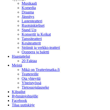
Musikaali
Komedia
Draama
Jännitys
Lastenteatteri
Ruotsinkieliset
Stand Up
Konsertit ja Keikat
Tanssiteatteri
Kesäteatterit
Striimit ja verkko-teatteri
Ooppera ja baletti
Haastattelut
20 Faktaa
Meistä
Mikä on Teatterimatka.fi
Teattereille
Ota yhteyttä
Yhteistyössä
Tietosuojalauseke
Kilpailut
Ryhmänjohtajille
Facebook
Tilaa uutiskirje