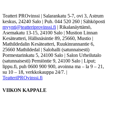
Teatteri PROvinssi | Salarankatu 5-7, ovi 3, Astrum
keskus, 24240 Salo | Puh. 044 520 260 | Sähköposti
myynti@teatteriprovinssi.fi
| Rikalanäyttämö,
Asemakatu 13-15, 24100 Salo | Mustion Linnan
Kesäteatteri, Hällsnäsintie 89, 25660, Mustio |
Mathildedalin Kesäteatteri, Ruukinrannantie 6,
25660 Mathildedal | Salohalli (satunnaisesti)
Pormestarinkatu 5, 24100 Salo | Salon Urheilutalo
(satunnaisesti) Perniöntie 9, 24100 Salo | Liput;
lippu.fi, puh 0600 900 900, avoinna ma – la 9 – 21,
su 10 – 18, verkkokauppa 24/7. |
TeatteriPROvinssi.fi
VIIKON KAPPALE