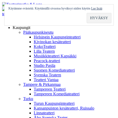
Skip
to
Käytämme evästeitä. Käyttämällä sivustoa hyväksyt niiden käytön
Lue lisää
content
Etusivu
Kaupungit
Pääkaupunkiseutu
Helsingin Kaupunginteatteri
Kivinokan kesäteatteri
KokoTeatteri
Lilla Teatern
Musiikkiteatteri Kapsäkki
Peacock-teatteri
Studio Pasila
Suomen Komediateatteri
Svenska Teatern
Teatteri Vantaa
Tampere & Pirkanmaa
Tampereen Teatteri
Tampereen Komediateatteri
Turku
Turun Kaupunginteatteri
Kansanpuiston kesäteatteri, Ruissalo
Linnateatteri
Åbo Svenska Teater