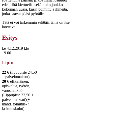
sovitettuina parhaat ja kovimmat osuudet
edellisiltä kiertueilta sekä koko joukko
kokonaan uusia, käsin poimittuja ihmeitä,
jotka saavat pääsi pyörälle.
Tätä ei voi tarkemmin selittää, tämä on itse
koettava!
Esitys
ke 4.12.2019 klo
19.00
Liput
22 €
(lippupiste 24,50
+ palvelumaksut)
20 €
eläkeläinen,
opiskelija, työtön,
varushenkilö
(Lippupiste 22,50 +
palvelumaksut)(+
mahd. toimitus- /
laskutuskulut)