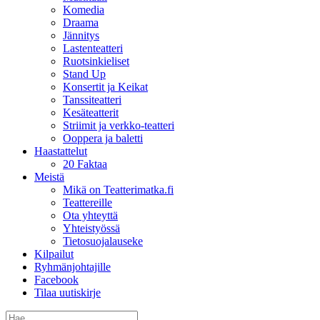
Komedia
Draama
Jännitys
Lastenteatteri
Ruotsinkieliset
Stand Up
Konsertit ja Keikat
Tanssiteatteri
Kesäteatterit
Striimit ja verkko-teatteri
Ooppera ja baletti
Haastattelut
20 Faktaa
Meistä
Mikä on Teatterimatka.fi
Teattereille
Ota yhteyttä
Yhteistyössä
Tietosuojalauseke
Kilpailut
Ryhmänjohtajille
Facebook
Tilaa uutiskirje
Etsi