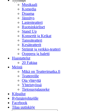
Tyylilajit
Musikaali
Komedia
Draama
Jännitys
Lastenteatteri
Ruotsinkieliset
Stand Up
Konsertit ja Keikat
Tanssiteatteri
Kesäteatterit
Striimit ja verkko-teatteri
Ooppera ja baletti
Haastattelut
20 Faktaa
Meistä
Mikä on Teatterimatka.fi
Teattereille
Ota yhteyttä
Yhteistyössä
Tietosuojalauseke
Kilpailut
Ryhmänjohtajille
Facebook
Tilaa uutiskirje