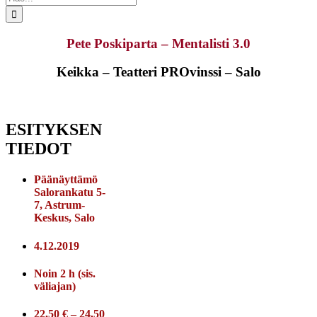
...
Pete Poskiparta – Mentalisti 3.0
Keikka – Teatteri PROvinssi – Salo
ESITYKSEN
TIEDOT
Päänäyttämö
Salorankatu 5-
7, Astrum-
Keskus, Salo
4.12.2019
Noin 2 h (sis.
väliajan)
22,50 € – 24,50