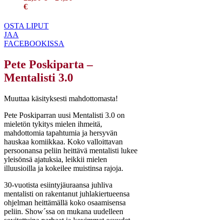
€
OSTA LIPUT
JAA
FACEBOOKISSA
Pete Poskiparta –
Mentalisti 3.0
Muuttaa käsityksesti mahdottomasta!
Pete Poskiparran uusi Mentalisti 3.0 on
mieletön tykitys mielen ihmeitä,
mahdottomia tapahtumia ja hersyvän
hauskaa komiikkaa. Koko valloittavan
persoonansa peliin heittävä mentalisti lukee
yleisönsä ajatuksia, leikkii mielen
illuusioilla ja kokeilee muistinsa rajoja.
30-vuotista esiintyjäuraansa juhliva
mentalisti on rakentanut juhlakiertueensa
ohjelman heittämällä koko osaamisensa
peliin. Show´ssa on mukana uudelleen