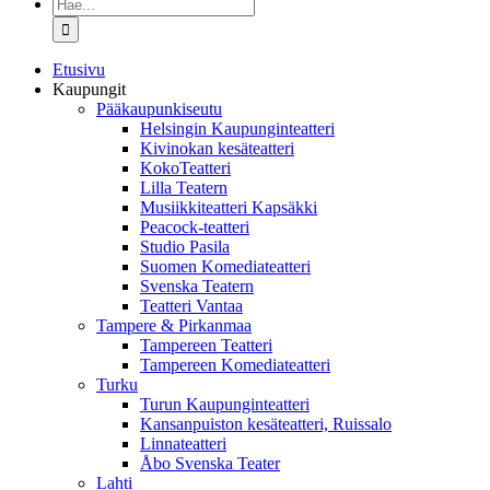
Etsi
...
Etusivu
Kaupungit
Pääkaupunkiseutu
Helsingin Kaupunginteatteri
Kivinokan kesäteatteri
KokoTeatteri
Lilla Teatern
Musiikkiteatteri Kapsäkki
Peacock-teatteri
Studio Pasila
Suomen Komediateatteri
Svenska Teatern
Teatteri Vantaa
Tampere & Pirkanmaa
Tampereen Teatteri
Tampereen Komediateatteri
Turku
Turun Kaupunginteatteri
Kansanpuiston kesäteatteri, Ruissalo
Linnateatteri
Åbo Svenska Teater
Lahti