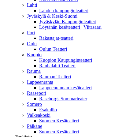
Lahti
Lahden kaupunginteatteri
Jyväskylä & Keski-Suomi
Jyväskylän Kaupunginteatteri
Löytänän kesäteatteri | Viitasaari
Pori
Rakastajat-teatteri
Oulu
Oulun Teatteri
Kuopio
Kuopion Kaupunginteatteri
Rauhalahti Teatteri
Rauma
Rauman Teatteri
Lappeenranta
Lappeenrannan kesäteatteri
Raasepori
Raseborgs Sommarteater
Somero
Esakallio
Valkeakoski
Suomen Kesäteatteri
Pälkäne
Suomen Kesäteatteri