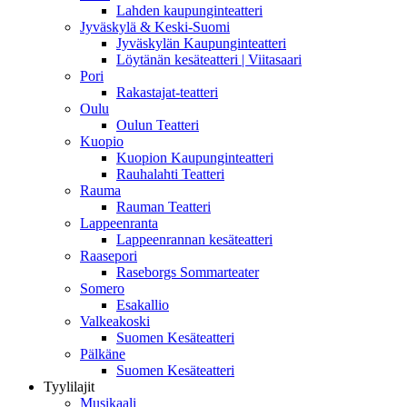
Lahden kaupunginteatteri
Jyväskylä & Keski-Suomi
Jyväskylän Kaupunginteatteri
Löytänän kesäteatteri | Viitasaari
Pori
Rakastajat-teatteri
Oulu
Oulun Teatteri
Kuopio
Kuopion Kaupunginteatteri
Rauhalahti Teatteri
Rauma
Rauman Teatteri
Lappeenranta
Lappeenrannan kesäteatteri
Raasepori
Raseborgs Sommarteater
Somero
Esakallio
Valkeakoski
Suomen Kesäteatteri
Pälkäne
Suomen Kesäteatteri
Tyylilajit
Musikaali