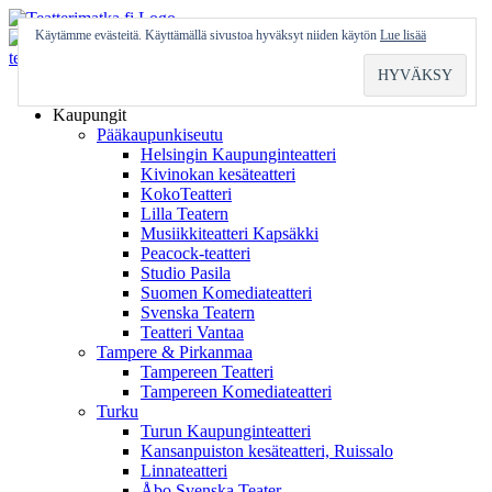
Skip
to
Käytämme evästeitä. Käyttämällä sivustoa hyväksyt niiden käytön
Lue lisää
content
Etusivu
Kaupungit
Pääkaupunkiseutu
Helsingin Kaupunginteatteri
Kivinokan kesäteatteri
KokoTeatteri
Lilla Teatern
Musiikkiteatteri Kapsäkki
Peacock-teatteri
Studio Pasila
Suomen Komediateatteri
Svenska Teatern
Teatteri Vantaa
Tampere & Pirkanmaa
Tampereen Teatteri
Tampereen Komediateatteri
Turku
Turun Kaupunginteatteri
Kansanpuiston kesäteatteri, Ruissalo
Linnateatteri
Åbo Svenska Teater