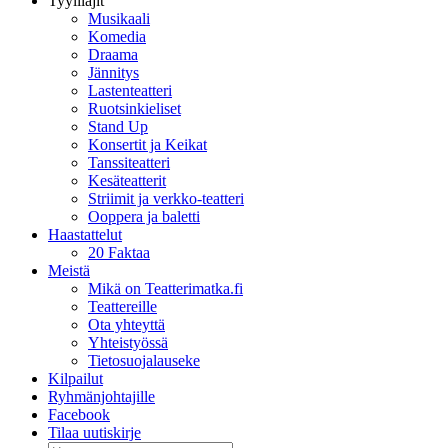
Tyylilajit
Musikaali
Komedia
Draama
Jännitys
Lastenteatteri
Ruotsinkieliset
Stand Up
Konsertit ja Keikat
Tanssiteatteri
Kesäteatterit
Striimit ja verkko-teatteri
Ooppera ja baletti
Haastattelut
20 Faktaa
Meistä
Mikä on Teatterimatka.fi
Teattereille
Ota yhteyttä
Yhteistyössä
Tietosuojalauseke
Kilpailut
Ryhmänjohtajille
Facebook
Tilaa uutiskirje