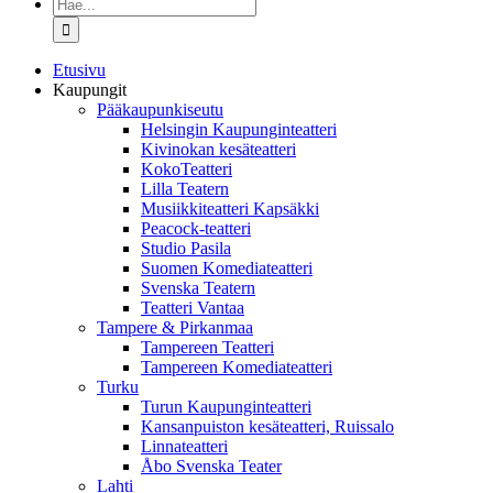
Etsi
...
Etusivu
Kaupungit
Pääkaupunkiseutu
Helsingin Kaupunginteatteri
Kivinokan kesäteatteri
KokoTeatteri
Lilla Teatern
Musiikkiteatteri Kapsäkki
Peacock-teatteri
Studio Pasila
Suomen Komediateatteri
Svenska Teatern
Teatteri Vantaa
Tampere & Pirkanmaa
Tampereen Teatteri
Tampereen Komediateatteri
Turku
Turun Kaupunginteatteri
Kansanpuiston kesäteatteri, Ruissalo
Linnateatteri
Åbo Svenska Teater
Lahti