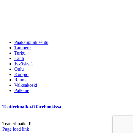
Pääkaupunkiseutu
Tampere
Turku
Lahti
Jyväskylä
Oulu
Kuopio
Rauma
Valkeakoski
Pälkäne
Teatterimatka.fi facebookissa
Teatterimatka.fi
Facebook
Page load link