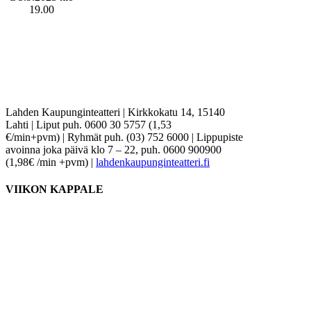
19.00
Lahden Kaupunginteatteri
|
Kirkkokatu 14, 15140
Lahti
|
Liput puh. 0600 30 5757 (1,53
€/min+pvm)
|
Ryhmät puh. (03) 752 6000
|
Lippupiste
avoinna joka päivä klo 7 – 22, puh. 0600 900900
(1,98€ /min +pvm)
|
lahdenkaupunginteatteri.fi
VIIKON KAPPALE