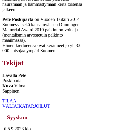
nauramaan ja hämmästymään kerta toisensa
jälkeen.
Pete Poskiparta
on Vuoden Taikuri 2014
Suomessa sekä kansainvälisen Dunninger
Memorial Award 2019 palkinnon voittaja
(mentalismin arvostetuin palkinto
maailmassa).
Hänen kiertueensa ovat keränneet jo yli 33
000 katsojaa ympäri Suomen.
Tekijät
Lavalla
Pete
Poskiparta
Kuva
Vilma
Sappinen
TILAA
VÄLIAIKATARJOILUT
Syyskuu
ti 5.9.2023 klo