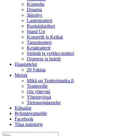
Komedia
Draama
Jännitys
Lastenteatteri
Ruotsinkieliset
Stand Up
Konsertit ja Keikat
Tanssiteatteri
Kesäteatterit
Striimit ja verkko-teatteri
Ooppera ja baletti
Haastattelut
20 Faktaa
Meistä
Mikä on Teatterimatka.fi
Teattereille
Ota yhteyttä
Yhteistyössä
Tietosuojalauseke
Kilpailut
Ryhmänjohtajille
Facebook
Tilaa uutiskirje
Etsi