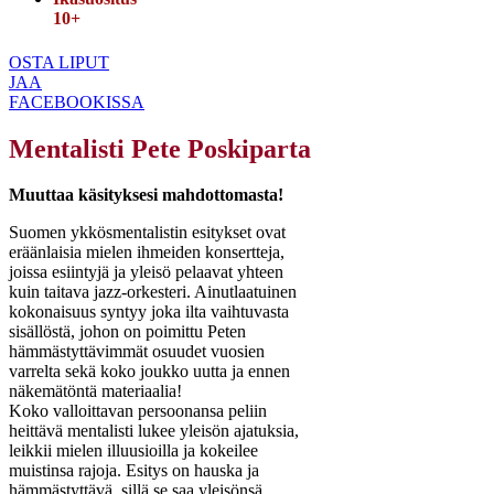
10+
OSTA LIPUT
JAA
FACEBOOKISSA
Mentalisti Pete Poskiparta
Muuttaa käsityksesi mahdottomasta!
Suomen ykkösmentalistin esitykset ovat
eräänlaisia mielen ihmeiden konsertteja,
joissa esiintyjä ja yleisö pelaavat yhteen
kuin taitava jazz-orkesteri. Ainutlaatuinen
kokonaisuus syntyy joka ilta vaihtuvasta
sisällöstä, johon on poimittu Peten
hämmästyttävimmät osuudet vuosien
varrelta sekä koko joukko uutta ja ennen
näkemätöntä materiaalia!
Koko valloittavan persoonansa peliin
heittävä mentalisti lukee yleisön ajatuksia,
leikkii mielen illuusioilla ja kokeilee
muistinsa rajoja. Esitys on hauska ja
hämmästyttävä, sillä se saa yleisönsä