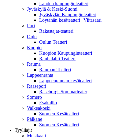
Lahden kaupunginteatteri
Jyväskylä & Keski-Suomi
Jyväskylän Kaupunginteatteri
Löytänän kesäteatteri | Viitasaari
Pori
Rakastajat-teatteri
Oulu
Oulun Teatteri
Kuopio
Kuopion Kaupunginteatteri
Rauhalahti Teatteri
Rauma
Rauman Teatteri
Lappeenranta
Lappeenrannan kesäteatteri
Raasepori
Raseborgs Sommarteater
Somero
Esakallio
Valkeakoski
Suomen Kesäteatteri
Pälkäne
Suomen Kesäteatteri
Tyylilajit
Musikaali