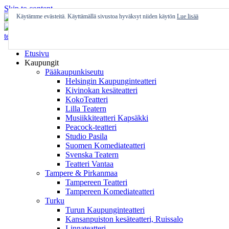
Skip to content
Käytämme evästeitä. Käyttämällä sivustoa hyväksyt niiden käytön
Lue lisää
Etusivu
Kaupungit
Pääkaupunkiseutu
Helsingin Kaupunginteatteri
Kivinokan kesäteatteri
KokoTeatteri
Lilla Teatern
Musiikkiteatteri Kapsäkki
Peacock-teatteri
Studio Pasila
Suomen Komediateatteri
Svenska Teatern
Teatteri Vantaa
Tampere & Pirkanmaa
Tampereen Teatteri
Tampereen Komediateatteri
Turku
Turun Kaupunginteatteri
Kansanpuiston kesäteatteri, Ruissalo
Linnateatteri