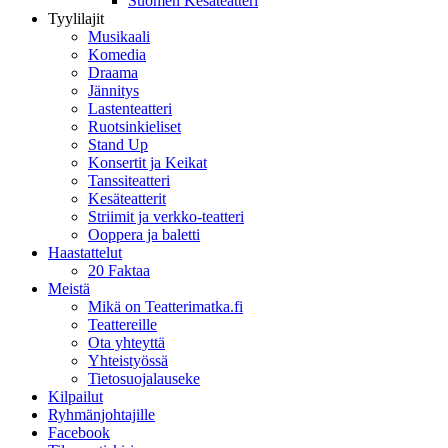
Suomen Kesäteatteri
Tyylilajit
Musikaali
Komedia
Draama
Jännitys
Lastenteatteri
Ruotsinkieliset
Stand Up
Konsertit ja Keikat
Tanssiteatteri
Kesäteatterit
Striimit ja verkko-teatteri
Ooppera ja baletti
Haastattelut
20 Faktaa
Meistä
Mikä on Teatterimatka.fi
Teattereille
Ota yhteyttä
Yhteistyössä
Tietosuojalauseke
Kilpailut
Ryhmänjohtajille
Facebook