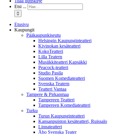
Tilaa uutiskirje
Etsi ...
Etusivu
Kaupungit
Pääkaupunkiseutu
Helsingin Kaupunginteatteri
Kivinokan kesäteatteri
KokoTeatteri
Lilla Teatern
Musiikkiteatteri Kapsäkki
Peacock-teatteri
Studio Pasila
Suomen Komediateatteri
Svenska Teatern
Teatteri Vantaa
Tampere & Pirkanmaa
Tampereen Teatteri
Tampereen Komediateatteri
Turku
Turun Kaupunginteatteri
Kansanpuiston kesäteatteri, Ruissalo
Linnateatteri
Åbo Svenska Teater