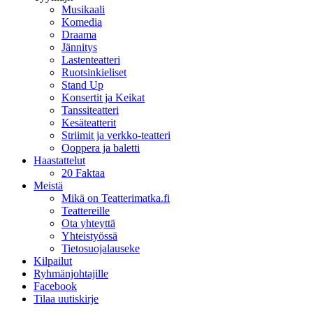
Musikaali
Komedia
Draama
Jännitys
Lastenteatteri
Ruotsinkieliset
Stand Up
Konsertit ja Keikat
Tanssiteatteri
Kesäteatterit
Striimit ja verkko-teatteri
Ooppera ja baletti
Haastattelut
20 Faktaa
Meistä
Mikä on Teatterimatka.fi
Teattereille
Ota yhteyttä
Yhteistyössä
Tietosuojalauseke
Kilpailut
Ryhmänjohtajille
Facebook
Tilaa uutiskirje