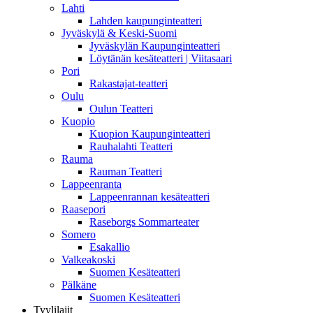
Lahti
Lahden kaupunginteatteri
Jyväskylä & Keski-Suomi
Jyväskylän Kaupunginteatteri
Löytänän kesäteatteri | Viitasaari
Pori
Rakastajat-teatteri
Oulu
Oulun Teatteri
Kuopio
Kuopion Kaupunginteatteri
Rauhalahti Teatteri
Rauma
Rauman Teatteri
Lappeenranta
Lappeenrannan kesäteatteri
Raasepori
Raseborgs Sommarteater
Somero
Esakallio
Valkeakoski
Suomen Kesäteatteri
Pälkäne
Suomen Kesäteatteri
Tyylilajit