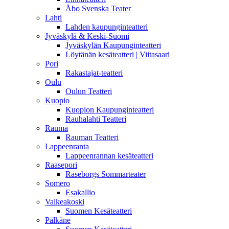
Åbo Svenska Teater
Lahti
Lahden kaupunginteatteri
Jyväskylä & Keski-Suomi
Jyväskylän Kaupunginteatteri
Löytänän kesäteatteri | Viitasaari
Pori
Rakastajat-teatteri
Oulu
Oulun Teatteri
Kuopio
Kuopion Kaupunginteatteri
Rauhalahti Teatteri
Rauma
Rauman Teatteri
Lappeenranta
Lappeenrannan kesäteatteri
Raasepori
Raseborgs Sommarteater
Somero
Esakallio
Valkeakoski
Suomen Kesäteatteri
Pälkäne