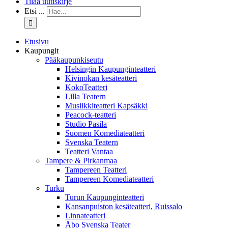
Tilaa uutiskirje
Etsi ...
Etusivu
Kaupungit
Pääkaupunkiseutu
Helsingin Kaupunginteatteri
Kivinokan kesäteatteri
KokoTeatteri
Lilla Teatern
Musiikkiteatteri Kapsäkki
Peacock-teatteri
Studio Pasila
Suomen Komediateatteri
Svenska Teatern
Teatteri Vantaa
Tampere & Pirkanmaa
Tampereen Teatteri
Tampereen Komediateatteri
Turku
Turun Kaupunginteatteri
Kansanpuiston kesäteatteri, Ruissalo
Linnateatteri
Åbo Svenska Teater