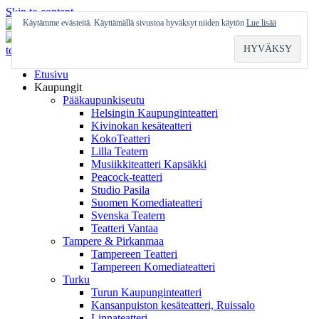
Skip to content
Käytämme evästeitä. Käyttämällä sivustoa hyväksyt niiden käytön
Lue lisää
Etusivu
Kaupungit
Pääkaupunkiseutu
Helsingin Kaupunginteatteri
Kivinokan kesäteatteri
KokoTeatteri
Lilla Teatern
Musiikkiteatteri Kapsäkki
Peacock-teatteri
Studio Pasila
Suomen Komediateatteri
Svenska Teatern
Teatteri Vantaa
Tampere & Pirkanmaa
Tampereen Teatteri
Tampereen Komediateatteri
Turku
Turun Kaupunginteatteri
Kansanpuiston kesäteatteri, Ruissalo
Linnateatteri