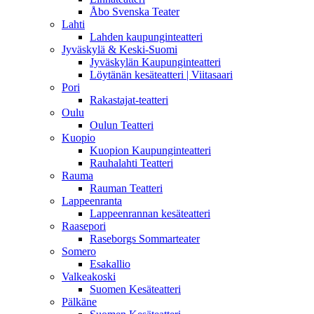
Åbo Svenska Teater
Lahti
Lahden kaupunginteatteri
Jyväskylä & Keski-Suomi
Jyväskylän Kaupunginteatteri
Löytänän kesäteatteri | Viitasaari
Pori
Rakastajat-teatteri
Oulu
Oulun Teatteri
Kuopio
Kuopion Kaupunginteatteri
Rauhalahti Teatteri
Rauma
Rauman Teatteri
Lappeenranta
Lappeenrannan kesäteatteri
Raasepori
Raseborgs Sommarteater
Somero
Esakallio
Valkeakoski
Suomen Kesäteatteri
Pälkäne