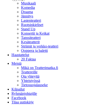
Musikaali
Komedia
Draama
Jännitys
Lastenteatteri
Ruotsinkieliset
Stand Up
Konsertit ja Keikat
Tanssiteatteri
Kesäteatterit
Striimit ja verkko-teatteri
Ooppera ja baletti
Haastattelut
20 Faktaa
Meistä
Mikä on Teatterimatka.fi
Teattereille
Ota yhteyttä
Yhteistyössä
Tietosuojalauseke
Kilpailut
Ryhmänjohtajille
Facebook
Tilaa uutiskirje