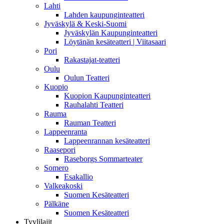
Lahti
Lahden kaupunginteatteri
Jyväskylä & Keski-Suomi
Jyväskylän Kaupunginteatteri
Löytänän kesäteatteri | Viitasaari
Pori
Rakastajat-teatteri
Oulu
Oulun Teatteri
Kuopio
Kuopion Kaupunginteatteri
Rauhalahti Teatteri
Rauma
Rauman Teatteri
Lappeenranta
Lappeenrannan kesäteatteri
Raasepori
Raseborgs Sommarteater
Somero
Esakallio
Valkeakoski
Suomen Kesäteatteri
Pälkäne
Suomen Kesäteatteri
Tyylilajit