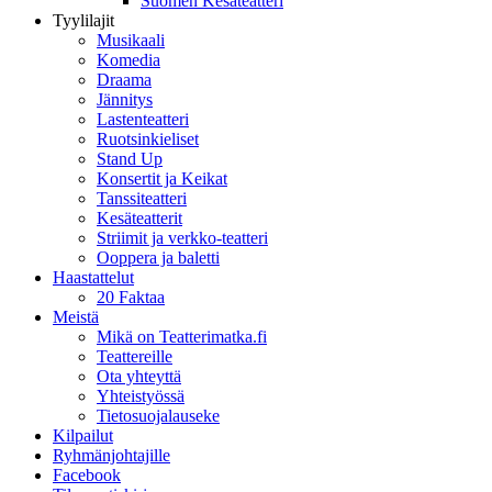
Suomen Kesäteatteri
Tyylilajit
Musikaali
Komedia
Draama
Jännitys
Lastenteatteri
Ruotsinkieliset
Stand Up
Konsertit ja Keikat
Tanssiteatteri
Kesäteatterit
Striimit ja verkko-teatteri
Ooppera ja baletti
Haastattelut
20 Faktaa
Meistä
Mikä on Teatterimatka.fi
Teattereille
Ota yhteyttä
Yhteistyössä
Tietosuojalauseke
Kilpailut
Ryhmänjohtajille
Facebook