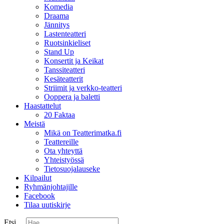
Komedia
Draama
Jännitys
Lastenteatteri
Ruotsinkieliset
Stand Up
Konsertit ja Keikat
Tanssiteatteri
Kesäteatterit
Striimit ja verkko-teatteri
Ooppera ja baletti
Haastattelut
20 Faktaa
Meistä
Mikä on Teatterimatka.fi
Teattereille
Ota yhteyttä
Yhteistyössä
Tietosuojalauseke
Kilpailut
Ryhmänjohtajille
Facebook
Tilaa uutiskirje
Etsi ...