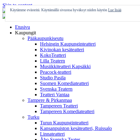
Skip to content
Käytämme evästeitä. Käyttämällä sivustoa hyväksyt niiden käytön
Lue lisää
Etusivu
Kaupungit
Pääkaupunkiseutu
Helsingin Kaupunginteatteri
Kivinokan kesäteatteri
KokoTeatteri
Lilla Teatern
Musiikkiteatteri Kapsäkki
Peacock-teatteri
Studio Pasila
Suomen Komediateatteri
Svenska Teatern
Teatteri Vantaa
Tampere & Pirkanmaa
Tampereen Teatteri
Tampereen Komediateatteri
Turku
Turun Kaupunginteatteri
Kansanpuiston kesäteatteri, Ruissalo
Linnateatteri
Åbo Svenska Teater