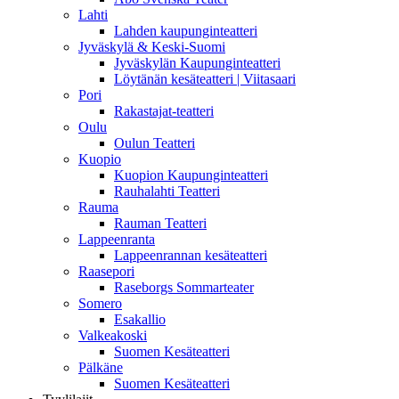
Lahti
Lahden kaupunginteatteri
Jyväskylä & Keski-Suomi
Jyväskylän Kaupunginteatteri
Löytänän kesäteatteri | Viitasaari
Pori
Rakastajat-teatteri
Oulu
Oulun Teatteri
Kuopio
Kuopion Kaupunginteatteri
Rauhalahti Teatteri
Rauma
Rauman Teatteri
Lappeenranta
Lappeenrannan kesäteatteri
Raasepori
Raseborgs Sommarteater
Somero
Esakallio
Valkeakoski
Suomen Kesäteatteri
Pälkäne
Suomen Kesäteatteri