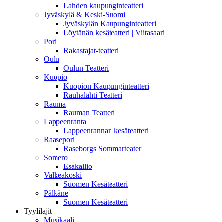
Lahden kaupunginteatteri
Jyväskylä & Keski-Suomi
Jyväskylän Kaupunginteatteri
Löytänän kesäteatteri | Viitasaari
Pori
Rakastajat-teatteri
Oulu
Oulun Teatteri
Kuopio
Kuopion Kaupunginteatteri
Rauhalahti Teatteri
Rauma
Rauman Teatteri
Lappeenranta
Lappeenrannan kesäteatteri
Raasepori
Raseborgs Sommarteater
Somero
Esakallio
Valkeakoski
Suomen Kesäteatteri
Pälkäne
Suomen Kesäteatteri
Tyylilajit
Musikaali