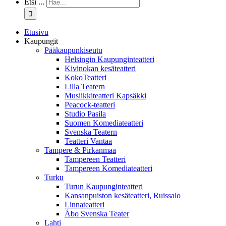
Etsi ...
Etusivu
Kaupungit
Pääkaupunkiseutu
Helsingin Kaupunginteatteri
Kivinokan kesäteatteri
KokoTeatteri
Lilla Teatern
Musiikkiteatteri Kapsäkki
Peacock-teatteri
Studio Pasila
Suomen Komediateatteri
Svenska Teatern
Teatteri Vantaa
Tampere & Pirkanmaa
Tampereen Teatteri
Tampereen Komediateatteri
Turku
Turun Kaupunginteatteri
Kansanpuiston kesäteatteri, Ruissalo
Linnateatteri
Åbo Svenska Teater
Lahti