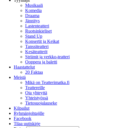
Tyylilajit
Musikaali
Komedia
Draama
Jännitys
Lastenteatteri
Ruotsinkieliset
Stand Up
Konsertit ja Keikat
Tanssiteatteri
Kesäteatterit
Striimit ja verkko-teatteri
Ooppera ja baletti
Haastattelut
20 Faktaa
Meistä
Mikä on Teatterimatka.fi
Teattereille
Ota yhteyttä
Yhteistyössä
Tietosuojalauseke
Kilpailut
Ryhmänjohtajille
Facebook
Tilaa uutiskirje