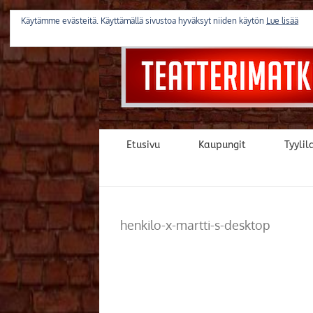
Skip
to
Käytämme evästeitä. Käyttämällä sivustoa hyväksyt niiden käytön
Lue lisää
content
Etusivu
Kaupungit
Tyylila
henkilo-x-martti-s-desktop