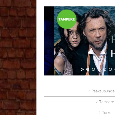
Pääkaupunkis
Tampere
Turku