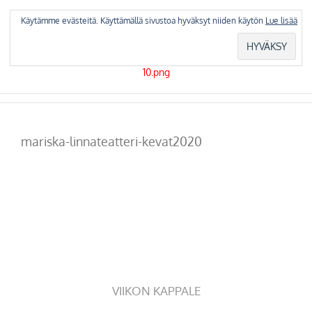
Skip
to
Käytämme evästeitä. Käyttämällä sivustoa hyväksyt niiden käytön
Lue lisää
content
mariska-linnateatteri-kevat2020
VIIKON KAPPALE