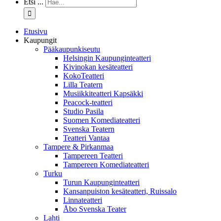
Etsi ...
Etusivu
Kaupungit
Pääkaupunkiseutu
Helsingin Kaupunginteatteri
Kivinokan kesäteatteri
KokoTeatteri
Lilla Teatern
Musiikkiteatteri Kapsäkki
Peacock-teatteri
Studio Pasila
Suomen Komediateatteri
Svenska Teatern
Teatteri Vantaa
Tampere & Pirkanmaa
Tampereen Teatteri
Tampereen Komediateatteri
Turku
Turun Kaupunginteatteri
Kansanpuiston kesäteatteri, Ruissalo
Linnateatteri
Åbo Svenska Teater
Lahti