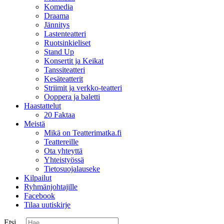
Komedia
Draama
Jännitys
Lastenteatteri
Ruotsinkieliset
Stand Up
Konsertit ja Keikat
Tanssiteatteri
Kesäteatterit
Striimit ja verkko-teatteri
Ooppera ja baletti
Haastattelut
20 Faktaa
Meistä
Mikä on Teatterimatka.fi
Teattereille
Ota yhteyttä
Yhteistyössä
Tietosuojalauseke
Kilpailut
Ryhmänjohtajille
Facebook
Tilaa uutiskirje
Etsi ...