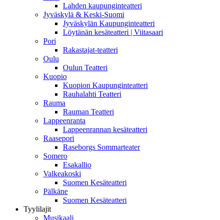
Lahden kaupunginteatteri
Jyväskylä & Keski-Suomi
Jyväskylän Kaupunginteatteri
Löytänän kesäteatteri | Viitasaari
Pori
Rakastajat-teatteri
Oulu
Oulun Teatteri
Kuopio
Kuopion Kaupunginteatteri
Rauhalahti Teatteri
Rauma
Rauman Teatteri
Lappeenranta
Lappeenrannan kesäteatteri
Raasepori
Raseborgs Sommarteater
Somero
Esakallio
Valkeakoski
Suomen Kesäteatteri
Pälkäne
Suomen Kesäteatteri
Tyylilajit
Musikaali