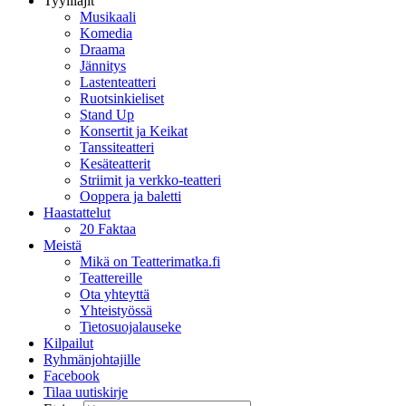
Tyylilajit
Musikaali
Komedia
Draama
Jännitys
Lastenteatteri
Ruotsinkieliset
Stand Up
Konsertit ja Keikat
Tanssiteatteri
Kesäteatterit
Striimit ja verkko-teatteri
Ooppera ja baletti
Haastattelut
20 Faktaa
Meistä
Mikä on Teatterimatka.fi
Teattereille
Ota yhteyttä
Yhteistyössä
Tietosuojalauseke
Kilpailut
Ryhmänjohtajille
Facebook
Tilaa uutiskirje