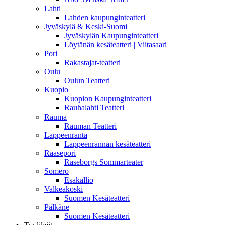
Lahti
Lahden kaupunginteatteri
Jyväskylä & Keski-Suomi
Jyväskylän Kaupunginteatteri
Löytänän kesäteatteri | Viitasaari
Pori
Rakastajat-teatteri
Oulu
Oulun Teatteri
Kuopio
Kuopion Kaupunginteatteri
Rauhalahti Teatteri
Rauma
Rauman Teatteri
Lappeenranta
Lappeenrannan kesäteatteri
Raasepori
Raseborgs Sommarteater
Somero
Esakallio
Valkeakoski
Suomen Kesäteatteri
Pälkäne
Suomen Kesäteatteri