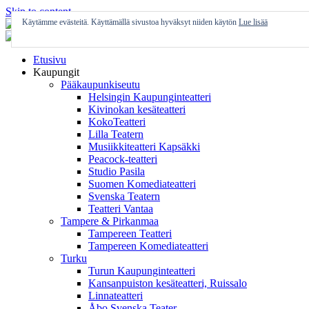
Skip to content
Käytämme evästeitä. Käyttämällä sivustoa hyväksyt niiden käytön
Lue lisää
Etusivu
Kaupungit
Pääkaupunkiseutu
Helsingin Kaupunginteatteri
Kivinokan kesäteatteri
KokoTeatteri
Lilla Teatern
Musiikkiteatteri Kapsäkki
Peacock-teatteri
Studio Pasila
Suomen Komediateatteri
Svenska Teatern
Teatteri Vantaa
Tampere & Pirkanmaa
Tampereen Teatteri
Tampereen Komediateatteri
Turku
Turun Kaupunginteatteri
Kansanpuiston kesäteatteri, Ruissalo
Linnateatteri
Åbo Svenska Teater