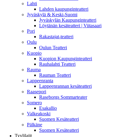
Lahti
Lahden kaupunginteatteri
Jyväskylä & Keski-Suomi
Jyväskylän Kaupunginteatteri
Löytänän kesäteatteri | Viitasaari
Pori
Rakastajat-teatteri
Oulu
Oulun Teatteri
Kuopio
Kuopion Kaupunginteatteri
Rauhalahti Teatteri
Rauma
Rauman Teatteri
Lappeenranta
Lappeenrannan kesäteatteri
Raasepori
Raseborgs Sommarteater
Somero
Esakallio
Valkeakoski
Suomen Kesäteatteri
Pälkäne
Suomen Kesäteatteri
Tyylilajit