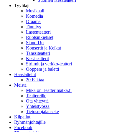
Suomen Kesäteatteri
Tyylilajit
Musikaali
Komedia
Draama
Jännitys
Lastenteatteri
Ruotsinkieliset
Stand Up
Konsertit ja Keikat
Tanssiteatteri
Kesäteatterit
Striimit ja verkko-teatteri
Ooppera ja baletti
Haastattelut
20 Faktaa
Meistä
Mikä on Teatterimatka.fi
Teattereille
Ota yhteyttä
Yhteistyössä
Tietosuojalauseke
Kilpailut
Ryhmänjohtajille
Facebook