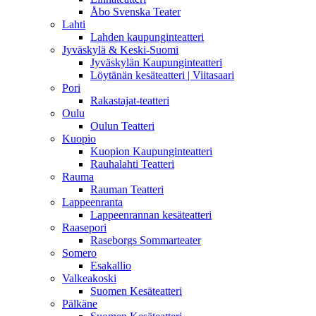
Åbo Svenska Teater
Lahti
Lahden kaupunginteatteri
Jyväskylä & Keski-Suomi
Jyväskylän Kaupunginteatteri
Löytänän kesäteatteri | Viitasaari
Pori
Rakastajat-teatteri
Oulu
Oulun Teatteri
Kuopio
Kuopion Kaupunginteatteri
Rauhalahti Teatteri
Rauma
Rauman Teatteri
Lappeenranta
Lappeenrannan kesäteatteri
Raasepori
Raseborgs Sommarteater
Somero
Esakallio
Valkeakoski
Suomen Kesäteatteri
Pälkäne