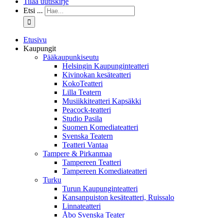
Tilaa uutiskirje
Etsi ...
Etusivu
Kaupungit
Pääkaupunkiseutu
Helsingin Kaupunginteatteri
Kivinokan kesäteatteri
KokoTeatteri
Lilla Teatern
Musiikkiteatteri Kapsäkki
Peacock-teatteri
Studio Pasila
Suomen Komediateatteri
Svenska Teatern
Teatteri Vantaa
Tampere & Pirkanmaa
Tampereen Teatteri
Tampereen Komediateatteri
Turku
Turun Kaupunginteatteri
Kansanpuiston kesäteatteri, Ruissalo
Linnateatteri
Åbo Svenska Teater