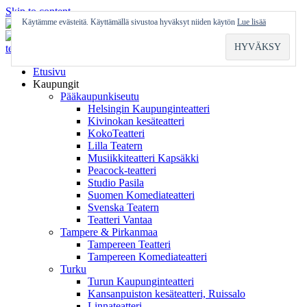
Skip to content
Käytämme evästeitä. Käyttämällä sivustoa hyväksyt niiden käytön
Lue lisää
Etusivu
Kaupungit
Pääkaupunkiseutu
Helsingin Kaupunginteatteri
Kivinokan kesäteatteri
KokoTeatteri
Lilla Teatern
Musiikkiteatteri Kapsäkki
Peacock-teatteri
Studio Pasila
Suomen Komediateatteri
Svenska Teatern
Teatteri Vantaa
Tampere & Pirkanmaa
Tampereen Teatteri
Tampereen Komediateatteri
Turku
Turun Kaupunginteatteri
Kansanpuiston kesäteatteri, Ruissalo
Linnateatteri