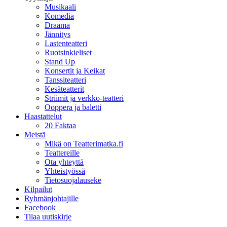
Musikaali
Komedia
Draama
Jännitys
Lastenteatteri
Ruotsinkieliset
Stand Up
Konsertit ja Keikat
Tanssiteatteri
Kesäteatterit
Striimit ja verkko-teatteri
Ooppera ja baletti
Haastattelut
20 Faktaa
Meistä
Mikä on Teatterimatka.fi
Teattereille
Ota yhteyttä
Yhteistyössä
Tietosuojalauseke
Kilpailut
Ryhmänjohtajille
Facebook
Tilaa uutiskirje