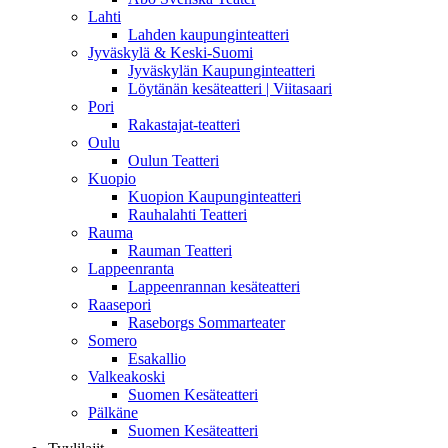
Lahti
Lahden kaupunginteatteri
Jyväskylä & Keski-Suomi
Jyväskylän Kaupunginteatteri
Löytänän kesäteatteri | Viitasaari
Pori
Rakastajat-teatteri
Oulu
Oulun Teatteri
Kuopio
Kuopion Kaupunginteatteri
Rauhalahti Teatteri
Rauma
Rauman Teatteri
Lappeenranta
Lappeenrannan kesäteatteri
Raasepori
Raseborgs Sommarteater
Somero
Esakallio
Valkeakoski
Suomen Kesäteatteri
Pälkäne
Suomen Kesäteatteri