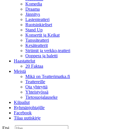
Komedia
Draama
Jännitys
Lastenteatteri
Ruotsinkieliset
Stand Up
Konsertit ja Keikat
Tanssiteatteri
Kesäteatterit
Striimit ja verkko-teatteri
Ooppera ja baletti
Haastattelut
20 Faktaa
Meistä
Mikä on Teatterimatka.fi
Teattereille
Ota yhteyttä
Yhteistyössä
Tietosuojalauseke
Kilpailut
Ryhmänjohtajille
Facebook
Tilaa uutiskirje
Etsi ...