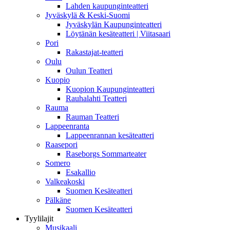
Lahden kaupunginteatteri
Jyväskylä & Keski-Suomi
Jyväskylän Kaupunginteatteri
Löytänän kesäteatteri | Viitasaari
Pori
Rakastajat-teatteri
Oulu
Oulun Teatteri
Kuopio
Kuopion Kaupunginteatteri
Rauhalahti Teatteri
Rauma
Rauman Teatteri
Lappeenranta
Lappeenrannan kesäteatteri
Raasepori
Raseborgs Sommarteater
Somero
Esakallio
Valkeakoski
Suomen Kesäteatteri
Pälkäne
Suomen Kesäteatteri
Tyylilajit
Musikaali