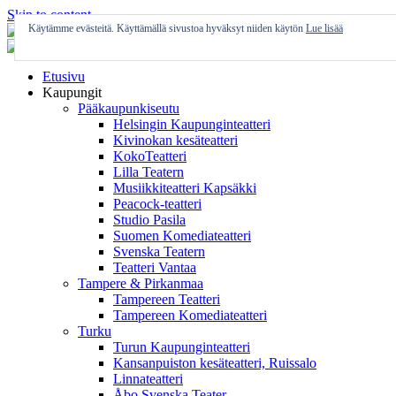
Skip to content
Käytämme evästeitä. Käyttämällä sivustoa hyväksyt niiden käytön
Lue lisää
Etusivu
Kaupungit
Pääkaupunkiseutu
Helsingin Kaupunginteatteri
Kivinokan kesäteatteri
KokoTeatteri
Lilla Teatern
Musiikkiteatteri Kapsäkki
Peacock-teatteri
Studio Pasila
Suomen Komediateatteri
Svenska Teatern
Teatteri Vantaa
Tampere & Pirkanmaa
Tampereen Teatteri
Tampereen Komediateatteri
Turku
Turun Kaupunginteatteri
Kansanpuiston kesäteatteri, Ruissalo
Linnateatteri
Åbo Svenska Teater