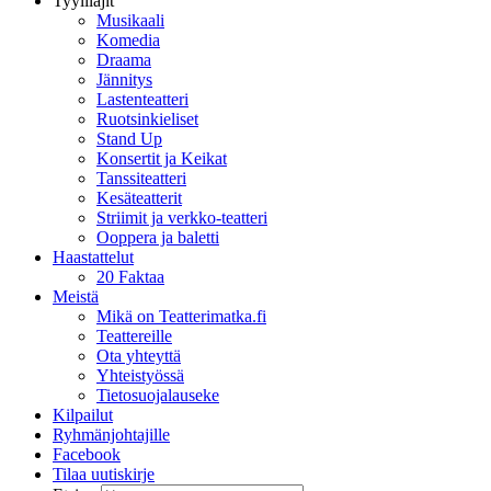
Tyylilajit
Musikaali
Komedia
Draama
Jännitys
Lastenteatteri
Ruotsinkieliset
Stand Up
Konsertit ja Keikat
Tanssiteatteri
Kesäteatterit
Striimit ja verkko-teatteri
Ooppera ja baletti
Haastattelut
20 Faktaa
Meistä
Mikä on Teatterimatka.fi
Teattereille
Ota yhteyttä
Yhteistyössä
Tietosuojalauseke
Kilpailut
Ryhmänjohtajille
Facebook
Tilaa uutiskirje