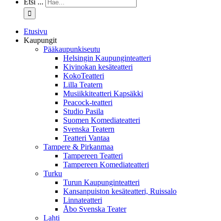
Etsi ...
Etusivu
Kaupungit
Pääkaupunkiseutu
Helsingin Kaupunginteatteri
Kivinokan kesäteatteri
KokoTeatteri
Lilla Teatern
Musiikkiteatteri Kapsäkki
Peacock-teatteri
Studio Pasila
Suomen Komediateatteri
Svenska Teatern
Teatteri Vantaa
Tampere & Pirkanmaa
Tampereen Teatteri
Tampereen Komediateatteri
Turku
Turun Kaupunginteatteri
Kansanpuiston kesäteatteri, Ruissalo
Linnateatteri
Åbo Svenska Teater
Lahti