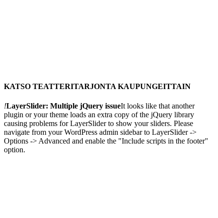
KATSO TEATTERITARJONTA KAUPUNGEITTAIN
!
LayerSlider: Multiple jQuery issue
It looks like that another
plugin or your theme loads an extra copy of the jQuery library
causing problems for LayerSlider to show your sliders. Please
navigate from your WordPress admin sidebar to LayerSlider ->
Options -> Advanced and enable the "Include scripts in the footer"
option.