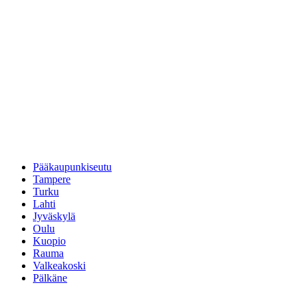
Pääkaupunkiseutu
Tampere
Turku
Lahti
Jyväskylä
Oulu
Kuopio
Rauma
Valkeakoski
Pälkäne