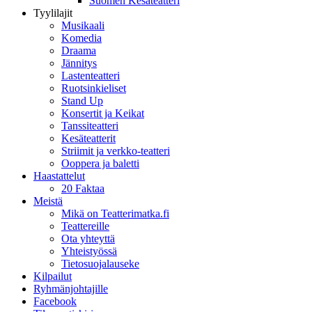
Suomen Kesäteatteri
Tyylilajit
Musikaali
Komedia
Draama
Jännitys
Lastenteatteri
Ruotsinkieliset
Stand Up
Konsertit ja Keikat
Tanssiteatteri
Kesäteatterit
Striimit ja verkko-teatteri
Ooppera ja baletti
Haastattelut
20 Faktaa
Meistä
Mikä on Teatterimatka.fi
Teattereille
Ota yhteyttä
Yhteistyössä
Tietosuojalauseke
Kilpailut
Ryhmänjohtajille
Facebook