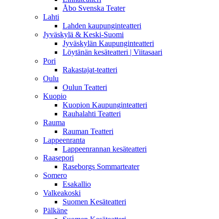
Åbo Svenska Teater
Lahti
Lahden kaupunginteatteri
Jyväskylä & Keski-Suomi
Jyväskylän Kaupunginteatteri
Löytänän kesäteatteri | Viitasaari
Pori
Rakastajat-teatteri
Oulu
Oulun Teatteri
Kuopio
Kuopion Kaupunginteatteri
Rauhalahti Teatteri
Rauma
Rauman Teatteri
Lappeenranta
Lappeenrannan kesäteatteri
Raasepori
Raseborgs Sommarteater
Somero
Esakallio
Valkeakoski
Suomen Kesäteatteri
Pälkäne