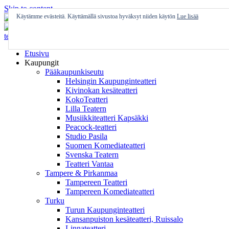
Skip to content
Käytämme evästeitä. Käyttämällä sivustoa hyväksyt niiden käytön
Lue lisää
Etusivu
Kaupungit
Pääkaupunkiseutu
Helsingin Kaupunginteatteri
Kivinokan kesäteatteri
KokoTeatteri
Lilla Teatern
Musiikkiteatteri Kapsäkki
Peacock-teatteri
Studio Pasila
Suomen Komediateatteri
Svenska Teatern
Teatteri Vantaa
Tampere & Pirkanmaa
Tampereen Teatteri
Tampereen Komediateatteri
Turku
Turun Kaupunginteatteri
Kansanpuiston kesäteatteri, Ruissalo
Linnateatteri