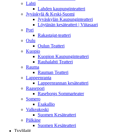
Lahti
Lahden kaupunginteatteri
Jyväskylä & Keski-Suomi
Jyväskylän Kaupunginteatteri
Löytänän kesäteatteri | Viitasaari
Pori
Rakastajat-teatteri
Oulu
Oulun Teatteri
Kuopio
Kuopion Kaupunginteatteri
Rauhalahti Teatteri
Rauma
Rauman Teatteri
Lappeenranta
Lappeenrannan kesäteatteri
Raasepori
Raseborgs Sommarteater
Somero
Esakallio
Valkeakoski
Suomen Kesäteatteri
Pälkäne
Suomen Kesäteatteri
Tyylilajit