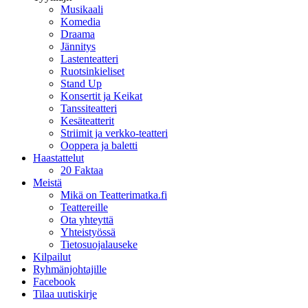
Musikaali
Komedia
Draama
Jännitys
Lastenteatteri
Ruotsinkieliset
Stand Up
Konsertit ja Keikat
Tanssiteatteri
Kesäteatterit
Striimit ja verkko-teatteri
Ooppera ja baletti
Haastattelut
20 Faktaa
Meistä
Mikä on Teatterimatka.fi
Teattereille
Ota yhteyttä
Yhteistyössä
Tietosuojalauseke
Kilpailut
Ryhmänjohtajille
Facebook
Tilaa uutiskirje