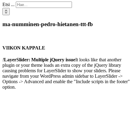
Etsi ...
ma-numminen-pedro-hietanen-ttt-fb
VIIKON KAPPALE
!
LayerSlider: Multiple jQuery issue
It looks like that another
plugin or your theme loads an extra copy of the jQuery library
causing problems for LayerSlider to show your sliders. Please
navigate from your WordPress admin sidebar to LayerSlider ->
Options -> Advanced and enable the "Include scripts in the footer"
option.