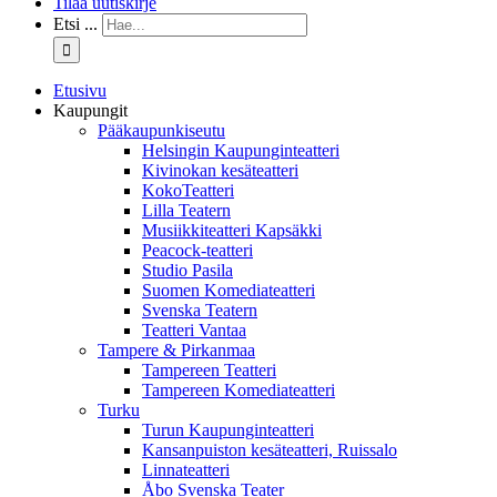
Tilaa uutiskirje
Etsi ...
Etusivu
Kaupungit
Pääkaupunkiseutu
Helsingin Kaupunginteatteri
Kivinokan kesäteatteri
KokoTeatteri
Lilla Teatern
Musiikkiteatteri Kapsäkki
Peacock-teatteri
Studio Pasila
Suomen Komediateatteri
Svenska Teatern
Teatteri Vantaa
Tampere & Pirkanmaa
Tampereen Teatteri
Tampereen Komediateatteri
Turku
Turun Kaupunginteatteri
Kansanpuiston kesäteatteri, Ruissalo
Linnateatteri
Åbo Svenska Teater