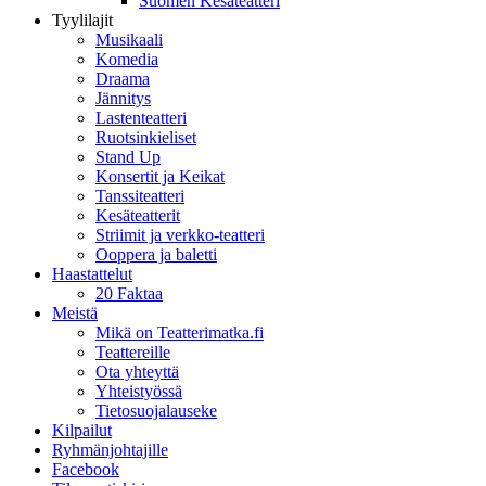
Suomen Kesäteatteri
Tyylilajit
Musikaali
Komedia
Draama
Jännitys
Lastenteatteri
Ruotsinkieliset
Stand Up
Konsertit ja Keikat
Tanssiteatteri
Kesäteatterit
Striimit ja verkko-teatteri
Ooppera ja baletti
Haastattelut
20 Faktaa
Meistä
Mikä on Teatterimatka.fi
Teattereille
Ota yhteyttä
Yhteistyössä
Tietosuojalauseke
Kilpailut
Ryhmänjohtajille
Facebook