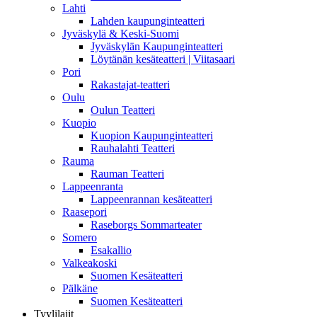
Lahti
Lahden kaupunginteatteri
Jyväskylä & Keski-Suomi
Jyväskylän Kaupunginteatteri
Löytänän kesäteatteri | Viitasaari
Pori
Rakastajat-teatteri
Oulu
Oulun Teatteri
Kuopio
Kuopion Kaupunginteatteri
Rauhalahti Teatteri
Rauma
Rauman Teatteri
Lappeenranta
Lappeenrannan kesäteatteri
Raasepori
Raseborgs Sommarteater
Somero
Esakallio
Valkeakoski
Suomen Kesäteatteri
Pälkäne
Suomen Kesäteatteri
Tyylilajit