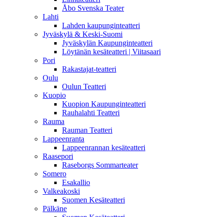
Åbo Svenska Teater
Lahti
Lahden kaupunginteatteri
Jyväskylä & Keski-Suomi
Jyväskylän Kaupunginteatteri
Löytänän kesäteatteri | Viitasaari
Pori
Rakastajat-teatteri
Oulu
Oulun Teatteri
Kuopio
Kuopion Kaupunginteatteri
Rauhalahti Teatteri
Rauma
Rauman Teatteri
Lappeenranta
Lappeenrannan kesäteatteri
Raasepori
Raseborgs Sommarteater
Somero
Esakallio
Valkeakoski
Suomen Kesäteatteri
Pälkäne