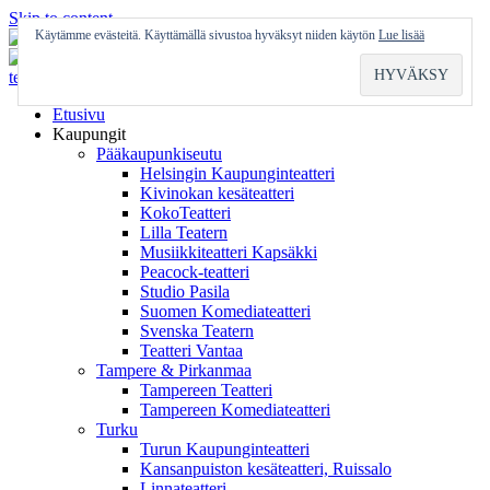
Skip to content
Käytämme evästeitä. Käyttämällä sivustoa hyväksyt niiden käytön
Lue lisää
Etusivu
Kaupungit
Pääkaupunkiseutu
Helsingin Kaupunginteatteri
Kivinokan kesäteatteri
KokoTeatteri
Lilla Teatern
Musiikkiteatteri Kapsäkki
Peacock-teatteri
Studio Pasila
Suomen Komediateatteri
Svenska Teatern
Teatteri Vantaa
Tampere & Pirkanmaa
Tampereen Teatteri
Tampereen Komediateatteri
Turku
Turun Kaupunginteatteri
Kansanpuiston kesäteatteri, Ruissalo
Linnateatteri