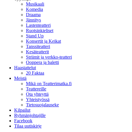
Musikaali
Komedia
Draama
Jännitys
Lastenteatteri
Ruotsinkieliset
Stand Up
Konsertit ja Keikat
Tanssiteatteri
Kesäteatterit
Striimit ja verkko-teatteri
Ooppera ja baletti
Haastattelut
20 Faktaa
Meistä
Mikä on Teatterimatka.fi
Teattereille
Ota yhteyttä
Yhteistyössä
Tietosuojalauseke
Kilpailut
Ryhmänjohtajille
Facebook
Tilaa uutiskirje