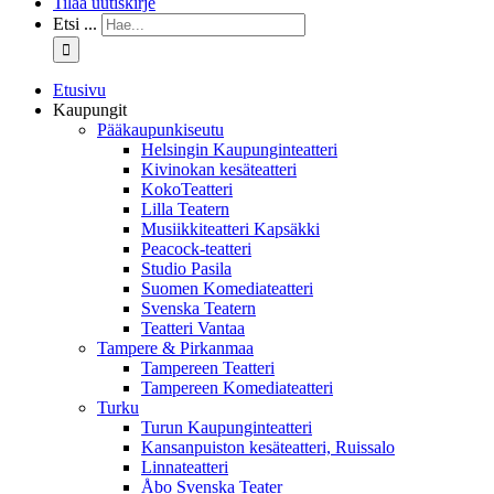
Tilaa uutiskirje
Etsi ...
Etusivu
Kaupungit
Pääkaupunkiseutu
Helsingin Kaupunginteatteri
Kivinokan kesäteatteri
KokoTeatteri
Lilla Teatern
Musiikkiteatteri Kapsäkki
Peacock-teatteri
Studio Pasila
Suomen Komediateatteri
Svenska Teatern
Teatteri Vantaa
Tampere & Pirkanmaa
Tampereen Teatteri
Tampereen Komediateatteri
Turku
Turun Kaupunginteatteri
Kansanpuiston kesäteatteri, Ruissalo
Linnateatteri
Åbo Svenska Teater