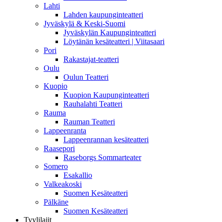
Lahti
Lahden kaupunginteatteri
Jyväskylä & Keski-Suomi
Jyväskylän Kaupunginteatteri
Löytänän kesäteatteri | Viitasaari
Pori
Rakastajat-teatteri
Oulu
Oulun Teatteri
Kuopio
Kuopion Kaupunginteatteri
Rauhalahti Teatteri
Rauma
Rauman Teatteri
Lappeenranta
Lappeenrannan kesäteatteri
Raasepori
Raseborgs Sommarteater
Somero
Esakallio
Valkeakoski
Suomen Kesäteatteri
Pälkäne
Suomen Kesäteatteri
Tyylilajit