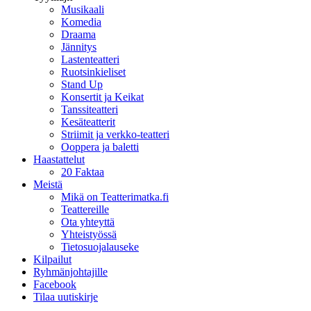
Musikaali
Komedia
Draama
Jännitys
Lastenteatteri
Ruotsinkieliset
Stand Up
Konsertit ja Keikat
Tanssiteatteri
Kesäteatterit
Striimit ja verkko-teatteri
Ooppera ja baletti
Haastattelut
20 Faktaa
Meistä
Mikä on Teatterimatka.fi
Teattereille
Ota yhteyttä
Yhteistyössä
Tietosuojalauseke
Kilpailut
Ryhmänjohtajille
Facebook
Tilaa uutiskirje