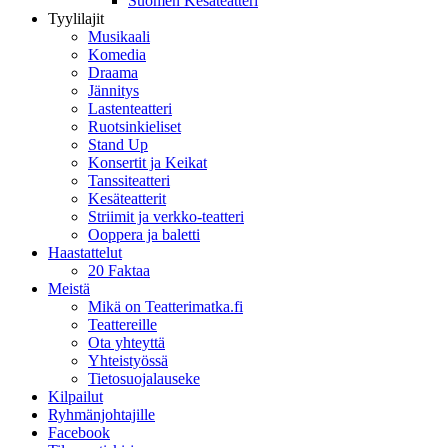
Suomen Kesäteatteri
Tyylilajit
Musikaali
Komedia
Draama
Jännitys
Lastenteatteri
Ruotsinkieliset
Stand Up
Konsertit ja Keikat
Tanssiteatteri
Kesäteatterit
Striimit ja verkko-teatteri
Ooppera ja baletti
Haastattelut
20 Faktaa
Meistä
Mikä on Teatterimatka.fi
Teattereille
Ota yhteyttä
Yhteistyössä
Tietosuojalauseke
Kilpailut
Ryhmänjohtajille
Facebook