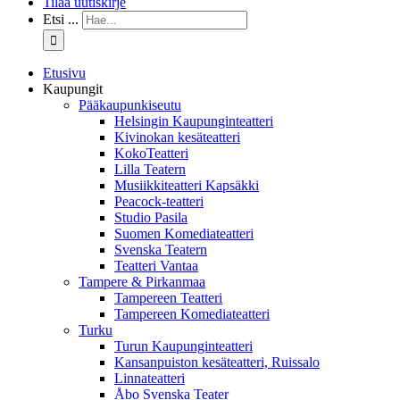
Tilaa uutiskirje
Etsi ...
Etusivu
Kaupungit
Pääkaupunkiseutu
Helsingin Kaupunginteatteri
Kivinokan kesäteatteri
KokoTeatteri
Lilla Teatern
Musiikkiteatteri Kapsäkki
Peacock-teatteri
Studio Pasila
Suomen Komediateatteri
Svenska Teatern
Teatteri Vantaa
Tampere & Pirkanmaa
Tampereen Teatteri
Tampereen Komediateatteri
Turku
Turun Kaupunginteatteri
Kansanpuiston kesäteatteri, Ruissalo
Linnateatteri
Åbo Svenska Teater