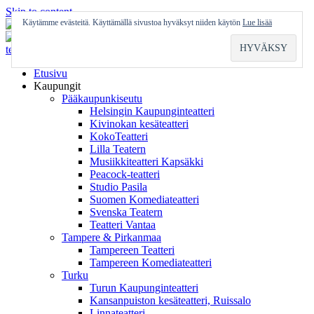
Skip to content
Käytämme evästeitä. Käyttämällä sivustoa hyväksyt niiden käytön
Lue lisää
Etusivu
Kaupungit
Pääkaupunkiseutu
Helsingin Kaupunginteatteri
Kivinokan kesäteatteri
KokoTeatteri
Lilla Teatern
Musiikkiteatteri Kapsäkki
Peacock-teatteri
Studio Pasila
Suomen Komediateatteri
Svenska Teatern
Teatteri Vantaa
Tampere & Pirkanmaa
Tampereen Teatteri
Tampereen Komediateatteri
Turku
Turun Kaupunginteatteri
Kansanpuiston kesäteatteri, Ruissalo
Linnateatteri