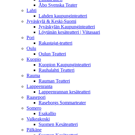
Åbo Svenska Teater
Lahti
Lahden kaupunginteatteri
Jyväskylä & Keski-Suomi
Jyväskylän Kaupunginteatteri
Löytänän kesäteatteri | Viitasaari
Pori
Rakastajat-teatteri
Oulu
Oulun Teatteri
Kuopio
Kuopion Kaupunginteatteri
Rauhalahti Teatteri
Rauma
Rauman Teatteri
Lappeenranta
Lappeenrannan kesäteatteri
Raasepori
Raseborgs Sommarteater
Somero
Esakallio
Valkeakoski
Suomen Kesäteatteri
Pälkäne