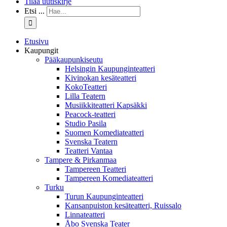
Tilaa uutiskirje
Etsi ...
Etusivu
Kaupungit
Pääkaupunkiseutu
Helsingin Kaupunginteatteri
Kivinokan kesäteatteri
KokoTeatteri
Lilla Teatern
Musiikkiteatteri Kapsäkki
Peacock-teatteri
Studio Pasila
Suomen Komediateatteri
Svenska Teatern
Teatteri Vantaa
Tampere & Pirkanmaa
Tampereen Teatteri
Tampereen Komediateatteri
Turku
Turun Kaupunginteatteri
Kansanpuiston kesäteatteri, Ruissalo
Linnateatteri
Åbo Svenska Teater