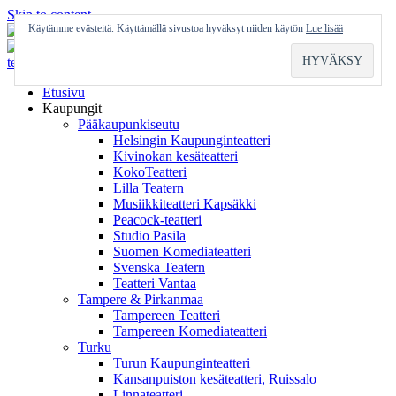
Skip to content
Käytämme evästeitä. Käyttämällä sivustoa hyväksyt niiden käytön
Lue lisää
Etusivu
Kaupungit
Pääkaupunkiseutu
Helsingin Kaupunginteatteri
Kivinokan kesäteatteri
KokoTeatteri
Lilla Teatern
Musiikkiteatteri Kapsäkki
Peacock-teatteri
Studio Pasila
Suomen Komediateatteri
Svenska Teatern
Teatteri Vantaa
Tampere & Pirkanmaa
Tampereen Teatteri
Tampereen Komediateatteri
Turku
Turun Kaupunginteatteri
Kansanpuiston kesäteatteri, Ruissalo
Linnateatteri