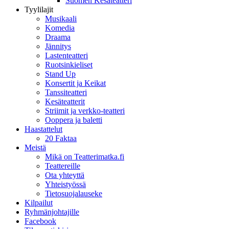
Suomen Kesäteatteri
Tyylilajit
Musikaali
Komedia
Draama
Jännitys
Lastenteatteri
Ruotsinkieliset
Stand Up
Konsertit ja Keikat
Tanssiteatteri
Kesäteatterit
Striimit ja verkko-teatteri
Ooppera ja baletti
Haastattelut
20 Faktaa
Meistä
Mikä on Teatterimatka.fi
Teattereille
Ota yhteyttä
Yhteistyössä
Tietosuojalauseke
Kilpailut
Ryhmänjohtajille
Facebook