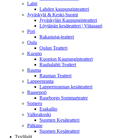
Lahti
Lahden kaupunginteatteri
Jyväskylä & Keski-Suomi
Jyväskylän Kaupunginteatteri
Löytänän kesäteatteri | Viitasaari
Pori
Rakastajat-teatteri
Oulu
Oulun Teatteri
Kuopio
Kuopion Kaupunginteatteri
Rauhalahti Teatteri
Rauma
Rauman Teatteri
Lappeenranta
Lappeenrannan kesäteatteri
Raasepori
Raseborgs Sommarteater
Somero
Esakallio
Valkeakoski
Suomen Kesäteatteri
Pälkäne
Suomen Kesäteatteri
Tyylilajit