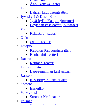
Åbo Svenska Teater
Lahti
Lahden kaupunginteatteri
Jyväskylä & Keski-Suomi
Jyväskylän Kaupunginteatteri
Löytänän kesäteatteri | Viitasaari
Pori
Rakastajat-teatteri
Oulu
Oulun Teatteri
Kuopio
Kuopion Kaupunginteatteri
Rauhalahti Teatteri
Rauma
Rauman Teatteri
Lappeenranta
Lappeenrannan kesäteatteri
Raasepori
Raseborgs Sommarteater
Somero
Esakallio
Valkeakoski
Suomen Kesäteatteri
Pälkäne