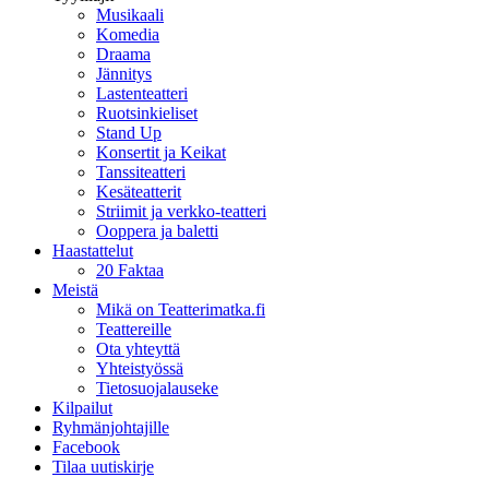
Musikaali
Komedia
Draama
Jännitys
Lastenteatteri
Ruotsinkieliset
Stand Up
Konsertit ja Keikat
Tanssiteatteri
Kesäteatterit
Striimit ja verkko-teatteri
Ooppera ja baletti
Haastattelut
20 Faktaa
Meistä
Mikä on Teatterimatka.fi
Teattereille
Ota yhteyttä
Yhteistyössä
Tietosuojalauseke
Kilpailut
Ryhmänjohtajille
Facebook
Tilaa uutiskirje