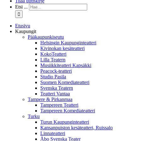
Tilaa uutiskirje
Etsi ...
Etusivu
Kaupungit
Pääkaupunkiseutu
Helsingin Kaupunginteatteri
Kivinokan kesäteatteri
KokoTeatteri
Lilla Teatern
Musiikkiteatteri Kapsäkki
Peacock-teatteri
Studio Pasila
Suomen Komediateatteri
Svenska Teatern
Teatteri Vantaa
Tampere & Pirkanmaa
Tampereen Teatteri
Tampereen Komediateatteri
Turku
Turun Kaupunginteatteri
Kansanpuiston kesäteatteri, Ruissalo
Linnateatteri
Åbo Svenska Teater