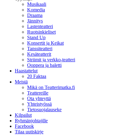
Musikaali
Komedia
Draama
Jännitys
Lastenteatteri
Ruotsinkieliset
Stand Up
Konsertit ja Keikat
Tanssiteatteri
Kesäteatterit
Striimit ja verkko-teatteri
Ooppera ja baletti
Haastattelut
20 Faktaa
Meistä
Mikä on Teatterimatka.fi
Teattereille
Ota yhteyttä
Yhteistyössä
Tietosuojalauseke
Kilpailut
Ryhmänjohtajille
Facebook
Tilaa uutiskirje