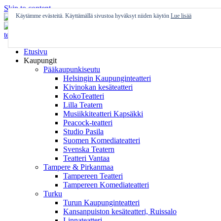
Skip to content
Käytämme evästeitä. Käyttämällä sivustoa hyväksyt niiden käytön
Lue lisää
Etusivu
Kaupungit
Pääkaupunkiseutu
Helsingin Kaupunginteatteri
Kivinokan kesäteatteri
KokoTeatteri
Lilla Teatern
Musiikkiteatteri Kapsäkki
Peacock-teatteri
Studio Pasila
Suomen Komediateatteri
Svenska Teatern
Teatteri Vantaa
Tampere & Pirkanmaa
Tampereen Teatteri
Tampereen Komediateatteri
Turku
Turun Kaupunginteatteri
Kansanpuiston kesäteatteri, Ruissalo
Linnateatteri