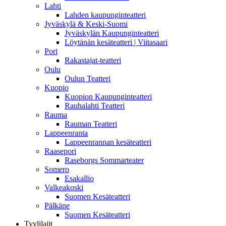
Lahti
Lahden kaupunginteatteri
Jyväskylä & Keski-Suomi
Jyväskylän Kaupunginteatteri
Löytänän kesäteatteri | Viitasaari
Pori
Rakastajat-teatteri
Oulu
Oulun Teatteri
Kuopio
Kuopion Kaupunginteatteri
Rauhalahti Teatteri
Rauma
Rauman Teatteri
Lappeenranta
Lappeenrannan kesäteatteri
Raasepori
Raseborgs Sommarteater
Somero
Esakallio
Valkeakoski
Suomen Kesäteatteri
Pälkäne
Suomen Kesäteatteri
Tyylilajit