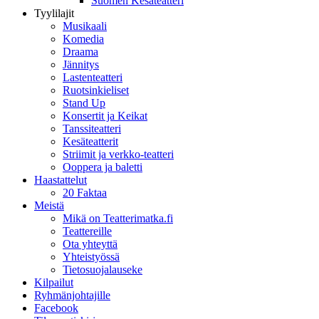
Suomen Kesäteatteri
Tyylilajit
Musikaali
Komedia
Draama
Jännitys
Lastenteatteri
Ruotsinkieliset
Stand Up
Konsertit ja Keikat
Tanssiteatteri
Kesäteatterit
Striimit ja verkko-teatteri
Ooppera ja baletti
Haastattelut
20 Faktaa
Meistä
Mikä on Teatterimatka.fi
Teattereille
Ota yhteyttä
Yhteistyössä
Tietosuojalauseke
Kilpailut
Ryhmänjohtajille
Facebook