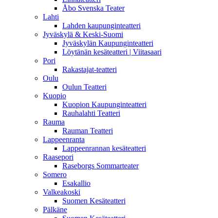
Åbo Svenska Teater
Lahti
Lahden kaupunginteatteri
Jyväskylä & Keski-Suomi
Jyväskylän Kaupunginteatteri
Löytänän kesäteatteri | Viitasaari
Pori
Rakastajat-teatteri
Oulu
Oulun Teatteri
Kuopio
Kuopion Kaupunginteatteri
Rauhalahti Teatteri
Rauma
Rauman Teatteri
Lappeenranta
Lappeenrannan kesäteatteri
Raasepori
Raseborgs Sommarteater
Somero
Esakallio
Valkeakoski
Suomen Kesäteatteri
Pälkäne