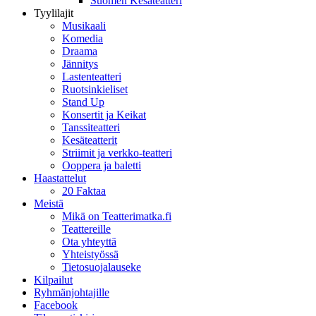
Suomen Kesäteatteri
Tyylilajit
Musikaali
Komedia
Draama
Jännitys
Lastenteatteri
Ruotsinkieliset
Stand Up
Konsertit ja Keikat
Tanssiteatteri
Kesäteatterit
Striimit ja verkko-teatteri
Ooppera ja baletti
Haastattelut
20 Faktaa
Meistä
Mikä on Teatterimatka.fi
Teattereille
Ota yhteyttä
Yhteistyössä
Tietosuojalauseke
Kilpailut
Ryhmänjohtajille
Facebook