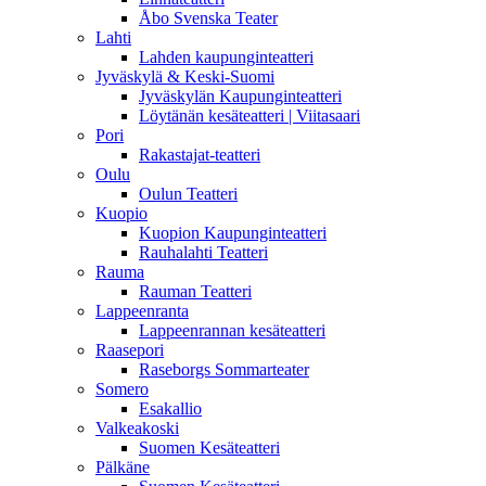
Åbo Svenska Teater
Lahti
Lahden kaupunginteatteri
Jyväskylä & Keski-Suomi
Jyväskylän Kaupunginteatteri
Löytänän kesäteatteri | Viitasaari
Pori
Rakastajat-teatteri
Oulu
Oulun Teatteri
Kuopio
Kuopion Kaupunginteatteri
Rauhalahti Teatteri
Rauma
Rauman Teatteri
Lappeenranta
Lappeenrannan kesäteatteri
Raasepori
Raseborgs Sommarteater
Somero
Esakallio
Valkeakoski
Suomen Kesäteatteri
Pälkäne