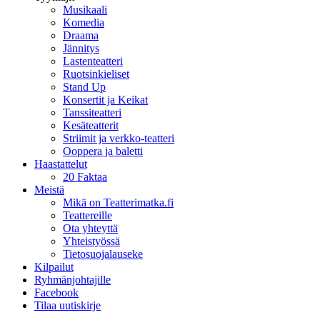
Musikaali
Komedia
Draama
Jännitys
Lastenteatteri
Ruotsinkieliset
Stand Up
Konsertit ja Keikat
Tanssiteatteri
Kesäteatterit
Striimit ja verkko-teatteri
Ooppera ja baletti
Haastattelut
20 Faktaa
Meistä
Mikä on Teatterimatka.fi
Teattereille
Ota yhteyttä
Yhteistyössä
Tietosuojalauseke
Kilpailut
Ryhmänjohtajille
Facebook
Tilaa uutiskirje