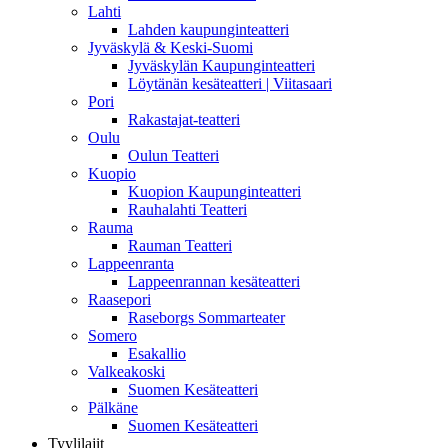
Lahti
Lahden kaupunginteatteri
Jyväskylä & Keski-Suomi
Jyväskylän Kaupunginteatteri
Löytänän kesäteatteri | Viitasaari
Pori
Rakastajat-teatteri
Oulu
Oulun Teatteri
Kuopio
Kuopion Kaupunginteatteri
Rauhalahti Teatteri
Rauma
Rauman Teatteri
Lappeenranta
Lappeenrannan kesäteatteri
Raasepori
Raseborgs Sommarteater
Somero
Esakallio
Valkeakoski
Suomen Kesäteatteri
Pälkäne
Suomen Kesäteatteri
Tyylilajit