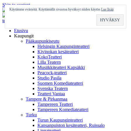
Skip to content
Käytämme evästeitä. Käyttämällä sivustoa hyväksyt niiden käytön
Lue lisää
Etusivu
Kaupungit
Pääkaupunkiseutu
Helsingin Kaupunginteatteri
Kivinokan kesäteatteri
KokoTeatteri
Lilla Teatern
Musiikkiteatteri Kapsäkki
Peacock-teatteri
Studio Pasila
Suomen Komediateatteri
Svenska Teatern
Teatteri Vantaa
Tampere & Pirkanmaa
Tampereen Teatteri
Tampereen Komediateatteri
Turku
Turun Kaupunginteatteri
Kansanpuiston kesäteatteri, Ruissalo
Linnateatteri