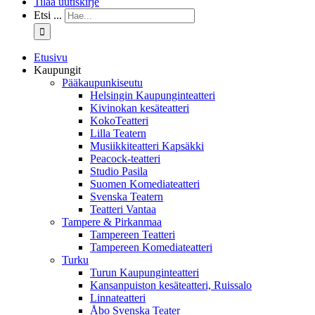
Tilaa uutiskirje
Etsi ...
Etusivu
Kaupungit
Pääkaupunkiseutu
Helsingin Kaupunginteatteri
Kivinokan kesäteatteri
KokoTeatteri
Lilla Teatern
Musiikkiteatteri Kapsäkki
Peacock-teatteri
Studio Pasila
Suomen Komediateatteri
Svenska Teatern
Teatteri Vantaa
Tampere & Pirkanmaa
Tampereen Teatteri
Tampereen Komediateatteri
Turku
Turun Kaupunginteatteri
Kansanpuiston kesäteatteri, Ruissalo
Linnateatteri
Åbo Svenska Teater