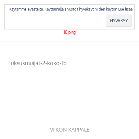
Skip
to
Käytämme evästeitä. Käyttämällä sivustoa hyväksyt niiden käytön
Lue lisää
content
luksusmuijat-2-koko-fb
VIIKON KAPPALE