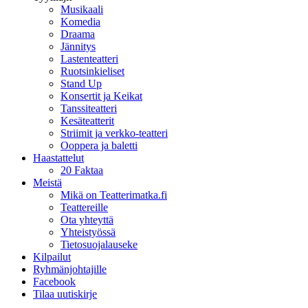
Musikaali
Komedia
Draama
Jännitys
Lastenteatteri
Ruotsinkieliset
Stand Up
Konsertit ja Keikat
Tanssiteatteri
Kesäteatterit
Striimit ja verkko-teatteri
Ooppera ja baletti
Haastattelut
20 Faktaa
Meistä
Mikä on Teatterimatka.fi
Teattereille
Ota yhteyttä
Yhteistyössä
Tietosuojalauseke
Kilpailut
Ryhmänjohtajille
Facebook
Tilaa uutiskirje