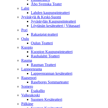
Åbo Svenska Teater
Lahti
Lahden kaupunginteatteri
Jyväskylä & Keski-Suomi
Jyväskylän Kaupunginteatteri
Löytänän kesäteatteri | Viitasaari
Pori
Rakastajat-teatteri
Oulu
Oulun Teatteri
Kuopio
Kuopion Kaupunginteatteri
Rauhalahti Teatteri
Rauma
Rauman Teatteri
Lappeenranta
Lappeenrannan kesäteatteri
Raasepori
Raseborgs Sommarteater
Somero
Esakallio
Valkeakoski
Suomen Kesäteatteri
Pälkäne