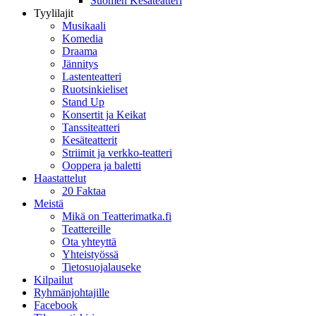
Suomen Kesäteatteri
Tyylilajit
Musikaali
Komedia
Draama
Jännitys
Lastenteatteri
Ruotsinkieliset
Stand Up
Konsertit ja Keikat
Tanssiteatteri
Kesäteatterit
Striimit ja verkko-teatteri
Ooppera ja baletti
Haastattelut
20 Faktaa
Meistä
Mikä on Teatterimatka.fi
Teattereille
Ota yhteyttä
Yhteistyössä
Tietosuojalauseke
Kilpailut
Ryhmänjohtajille
Facebook