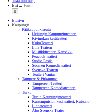
Tilaa uutiskirje
Etsi ...
Etusivu
Kaupungit
Pääkaupunkiseutu
Helsingin Kaupunginteatteri
Kivinokan kesäteatteri
KokoTeatteri
Lilla Teatern
Musiikkiteatteri Kapsäkki
Peacock-teatteri
Studio Pasila
Suomen Komediateatteri
Svenska Teatern
Teatteri Vantaa
Tampere & Pirkanmaa
Tampereen Teatteri
Tampereen Komediateatteri
Turku
Turun Kaupunginteatteri
Kansanpuiston kesäteatteri, Ruissalo
Linnateatteri
Åbo Svenska Teater