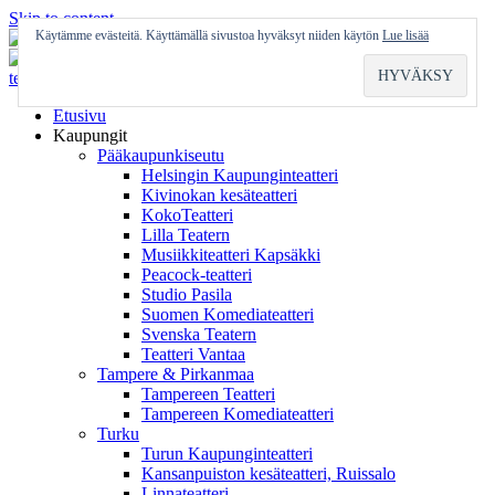
Skip to content
Käytämme evästeitä. Käyttämällä sivustoa hyväksyt niiden käytön
Lue lisää
Etusivu
Kaupungit
Pääkaupunkiseutu
Helsingin Kaupunginteatteri
Kivinokan kesäteatteri
KokoTeatteri
Lilla Teatern
Musiikkiteatteri Kapsäkki
Peacock-teatteri
Studio Pasila
Suomen Komediateatteri
Svenska Teatern
Teatteri Vantaa
Tampere & Pirkanmaa
Tampereen Teatteri
Tampereen Komediateatteri
Turku
Turun Kaupunginteatteri
Kansanpuiston kesäteatteri, Ruissalo
Linnateatteri