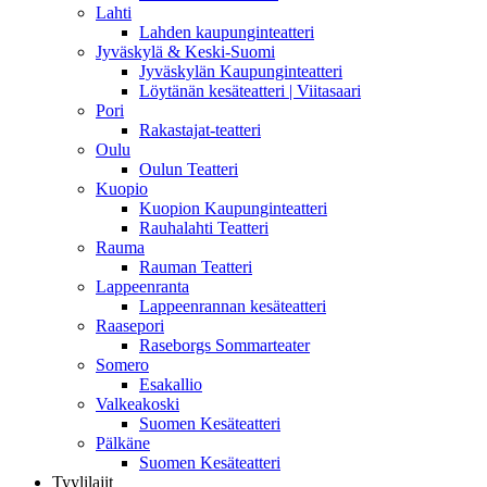
Lahti
Lahden kaupunginteatteri
Jyväskylä & Keski-Suomi
Jyväskylän Kaupunginteatteri
Löytänän kesäteatteri | Viitasaari
Pori
Rakastajat-teatteri
Oulu
Oulun Teatteri
Kuopio
Kuopion Kaupunginteatteri
Rauhalahti Teatteri
Rauma
Rauman Teatteri
Lappeenranta
Lappeenrannan kesäteatteri
Raasepori
Raseborgs Sommarteater
Somero
Esakallio
Valkeakoski
Suomen Kesäteatteri
Pälkäne
Suomen Kesäteatteri
Tyylilajit