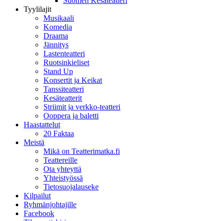
Suomen Kesäteatteri
Tyylilajit
Musikaali
Komedia
Draama
Jännitys
Lastenteatteri
Ruotsinkieliset
Stand Up
Konsertit ja Keikat
Tanssiteatteri
Kesäteatterit
Striimit ja verkko-teatteri
Ooppera ja baletti
Haastattelut
20 Faktaa
Meistä
Mikä on Teatterimatka.fi
Teattereille
Ota yhteyttä
Yhteistyössä
Tietosuojalauseke
Kilpailut
Ryhmänjohtajille
Facebook