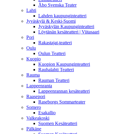
Åbo Svenska Teater
Lahti
Lahden kaupunginteatteri
Jyväskylä & Keski-Suomi
Jyväskylän Kaupunginteatteri
Löytänän kesäteatteri | Viitasaari
Pori
Rakastajat-teatteri
Oulu
Oulun Teatteri
Kuopio
Kuopion Kaupunginteatteri
Rauhalahti Teatteri
Rauma
Rauman Teatteri
Lappeenranta
Lappeenrannan kesäteatteri
Raasepori
Raseborgs Sommarteater
Somero
Esakallio
Valkeakoski
Suomen Kesäteatteri
Pälkäne