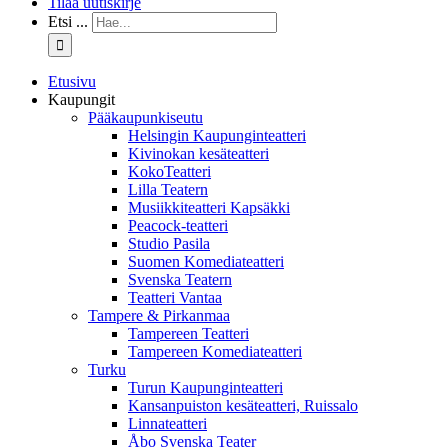
Tilaa uutiskirje
Etsi ...
Etusivu
Kaupungit
Pääkaupunkiseutu
Helsingin Kaupunginteatteri
Kivinokan kesäteatteri
KokoTeatteri
Lilla Teatern
Musiikkiteatteri Kapsäkki
Peacock-teatteri
Studio Pasila
Suomen Komediateatteri
Svenska Teatern
Teatteri Vantaa
Tampere & Pirkanmaa
Tampereen Teatteri
Tampereen Komediateatteri
Turku
Turun Kaupunginteatteri
Kansanpuiston kesäteatteri, Ruissalo
Linnateatteri
Åbo Svenska Teater