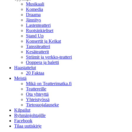
Musikaali
Komedia
Draama
Jännitys
Lastenteatteri
Ruotsinkieliset
Stand Up
Konsertit ja Keikat
Tanssiteatteri
Kesäteatterit
Striimit ja verkko-teatteri
Ooppera ja baletti
Haastattelut
20 Faktaa
Meistä
Mikä on Teatterimatka.fi
Teattereille
Ota yhteyttä
Yhteistyössä
Tietosuojalauseke
Kilpailut
Ryhmänjohtajille
Facebook
Tilaa uutiskirje