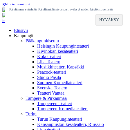
Skip to content
Käytämme evästeitä. Käyttämällä sivustoa hyväksyt niiden käytön
Lue lisää
Etusivu
Kaupungit
Pääkaupunkiseutu
Helsingin Kaupunginteatteri
Kivinokan kesäteatteri
KokoTeatteri
Lilla Teatern
Musiikkiteatteri Kapsäkki
Peacock-teatteri
Studio Pasila
Suomen Komediateatteri
Svenska Teatern
Teatteri Vantaa
Tampere & Pirkanmaa
Tampereen Teatteri
Tampereen Komediateatteri
Turku
Turun Kaupunginteatteri
Kansanpuiston kesäteatteri, Ruissalo
Linnateatteri