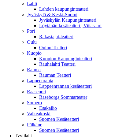
Lahti
Lahden kaupunginteatteri
Jyväskylä & Keski-Suomi
Jyväskylän Kaupunginteatteri
Löytänän kesäteatteri | Viitasaari
Pori
Rakastajat-teatteri
Oulu
Oulun Teatteri
Kuopio
Kuopion Kaupunginteatteri
Rauhalahti Teatteri
Rauma
Rauman Teatteri
Lappeenranta
Lappeenrannan kesäteatteri
Raasepori
Raseborgs Sommarteater
Somero
Esakallio
Valkeakoski
Suomen Kesäteatteri
Pälkäne
Suomen Kesäteatteri
Tyylilajit