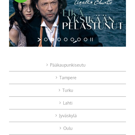
Pääkaupunkiseutu
Tampere
Turku
Lahti
Jyväskylä
Oulu