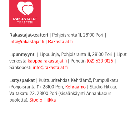
Rakastajat-teatteri
| Pohjoisranta 11, 28100 Pori |
info@rakastajat.fi
|
Rakastajat.fi
Lipunmyynti
| Lippulinja, Pohjoisranta 11, 28100 Pori | Liput
verkosta
kauppa.rakastajat.fi
| Puhelin
(02) 633 0125
|
Sähköposti
info@rakastajat.fi
Esityspaikat
| Kulttuuritehdas Kehräämö, Pumpulikatu
(Pohjoisranta 11), 28100 Pori,
Kehräämö
| Studio Hilkka,
Valtakatu 22, 28100 Pori (sisäänkäynti Annankadun
puolelta),
Studio Hilkka