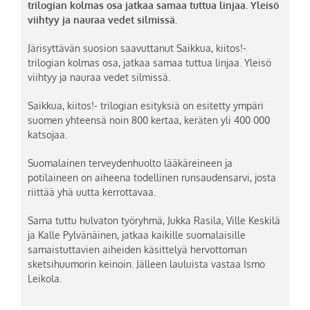
trilogian kolmas osa jatkaa samaa tuttua linjaa. Yleisö
viihtyy ja nauraa vedet silmissä.
Järisyttävän suosion saavuttanut Saikkua, kiitos!-
trilogian kolmas osa, jatkaa samaa tuttua linjaa. Yleisö
viihtyy ja nauraa vedet silmissä.
Saikkua, kiitos!- trilogian esityksiä on esitetty ympäri
suomen yhteensä noin 800 kertaa, keräten yli 400 000
katsojaa.
Suomalainen terveydenhuolto lääkäreineen ja
potilaineen on aiheena todellinen runsaudensarvi, josta
riittää yhä uutta kerrottavaa.
Sama tuttu hulvaton työryhmä, Jukka Rasila, Ville Keskilä
ja Kalle Pylvänäinen, jatkaa kaikille suomalaisille
samaistuttavien aiheiden käsittelyä hervottoman
sketsihuumorin keinoin. Jälleen lauluista vastaa Ismo
Leikola.