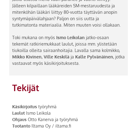
Jälleen kilpaillaan lääkäreiden SM-mestaruudesta ja
mitenköhän lääkäri liittyy 80-vuotta täyttävän anopin
syntymäpäivälahjaan? Paljon on siis uutta ja
tutkimatonta materiaalia. Miten muuten voisi ollakaan.
Toki mukana on myös
Ismo Leikolan
jatko-osaan
tekemät ratkiriemukkaat laulut, joissa mm. ylistetään
tiukoilla olleita sairaanhoitajia. Lavalla sama kolmikko,
Mikko Kivinen
,
Ville Keskilä
ja
Kalle Pylvänäinen
, jotka
vastaavat myös käsikirjoituksesta.
Tekijät
Käsikirjoitus
työryhmä
Laulut
Ismo Leikola
Ohjaus
Otto Kanerva ja työryhmä
Tuotanto
Iltama Oy / iltama.fi