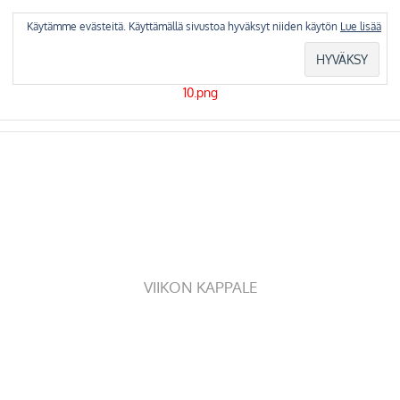
Skip
to
Käytämme evästeitä. Käyttämällä sivustoa hyväksyt niiden käytön
Lue lisää
content
VIIKON KAPPALE