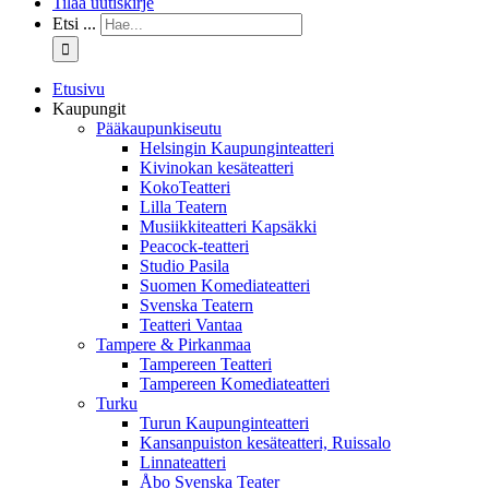
Tilaa uutiskirje
Etsi ...
Etusivu
Kaupungit
Pääkaupunkiseutu
Helsingin Kaupunginteatteri
Kivinokan kesäteatteri
KokoTeatteri
Lilla Teatern
Musiikkiteatteri Kapsäkki
Peacock-teatteri
Studio Pasila
Suomen Komediateatteri
Svenska Teatern
Teatteri Vantaa
Tampere & Pirkanmaa
Tampereen Teatteri
Tampereen Komediateatteri
Turku
Turun Kaupunginteatteri
Kansanpuiston kesäteatteri, Ruissalo
Linnateatteri
Åbo Svenska Teater