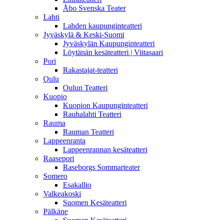
Åbo Svenska Teater
Lahti
Lahden kaupunginteatteri
Jyväskylä & Keski-Suomi
Jyväskylän Kaupunginteatteri
Löytänän kesäteatteri | Viitasaari
Pori
Rakastajat-teatteri
Oulu
Oulun Teatteri
Kuopio
Kuopion Kaupunginteatteri
Rauhalahti Teatteri
Rauma
Rauman Teatteri
Lappeenranta
Lappeenrannan kesäteatteri
Raasepori
Raseborgs Sommarteater
Somero
Esakallio
Valkeakoski
Suomen Kesäteatteri
Pälkäne