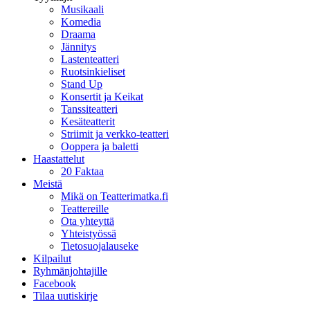
Musikaali
Komedia
Draama
Jännitys
Lastenteatteri
Ruotsinkieliset
Stand Up
Konsertit ja Keikat
Tanssiteatteri
Kesäteatterit
Striimit ja verkko-teatteri
Ooppera ja baletti
Haastattelut
20 Faktaa
Meistä
Mikä on Teatterimatka.fi
Teattereille
Ota yhteyttä
Yhteistyössä
Tietosuojalauseke
Kilpailut
Ryhmänjohtajille
Facebook
Tilaa uutiskirje