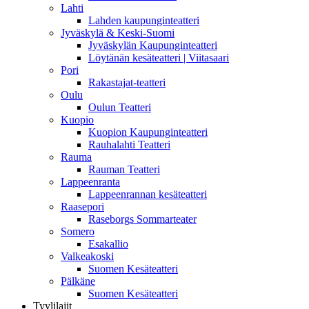
Lahti
Lahden kaupunginteatteri
Jyväskylä & Keski-Suomi
Jyväskylän Kaupunginteatteri
Löytänän kesäteatteri | Viitasaari
Pori
Rakastajat-teatteri
Oulu
Oulun Teatteri
Kuopio
Kuopion Kaupunginteatteri
Rauhalahti Teatteri
Rauma
Rauman Teatteri
Lappeenranta
Lappeenrannan kesäteatteri
Raasepori
Raseborgs Sommarteater
Somero
Esakallio
Valkeakoski
Suomen Kesäteatteri
Pälkäne
Suomen Kesäteatteri
Tyylilajit