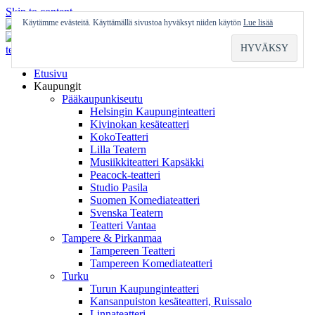
Skip to content
Käytämme evästeitä. Käyttämällä sivustoa hyväksyt niiden käytön
Lue lisää
Etusivu
Kaupungit
Pääkaupunkiseutu
Helsingin Kaupunginteatteri
Kivinokan kesäteatteri
KokoTeatteri
Lilla Teatern
Musiikkiteatteri Kapsäkki
Peacock-teatteri
Studio Pasila
Suomen Komediateatteri
Svenska Teatern
Teatteri Vantaa
Tampere & Pirkanmaa
Tampereen Teatteri
Tampereen Komediateatteri
Turku
Turun Kaupunginteatteri
Kansanpuiston kesäteatteri, Ruissalo
Linnateatteri