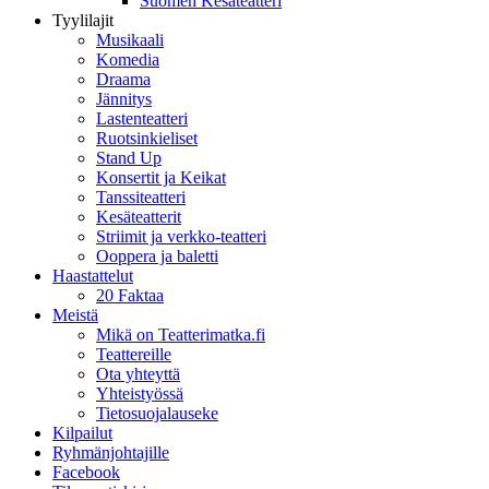
Suomen Kesäteatteri
Tyylilajit
Musikaali
Komedia
Draama
Jännitys
Lastenteatteri
Ruotsinkieliset
Stand Up
Konsertit ja Keikat
Tanssiteatteri
Kesäteatterit
Striimit ja verkko-teatteri
Ooppera ja baletti
Haastattelut
20 Faktaa
Meistä
Mikä on Teatterimatka.fi
Teattereille
Ota yhteyttä
Yhteistyössä
Tietosuojalauseke
Kilpailut
Ryhmänjohtajille
Facebook