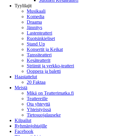
Suomen Kesäteatteri
Tyylilajit
Musikaali
Komedia
Draama
Jännitys
Lastenteatteri
Ruotsinkieliset
Stand Up
Konsertit ja Keikat
Tanssiteatteri
Kesäteatterit
Striimit ja verkko-teatteri
Ooppera ja baletti
Haastattelut
20 Faktaa
Meistä
Mikä on Teatterimatka.fi
Teattereille
Ota yhteyttä
Yhteistyössä
Tietosuojalauseke
Kilpailut
Ryhmänjohtajille
Facebook