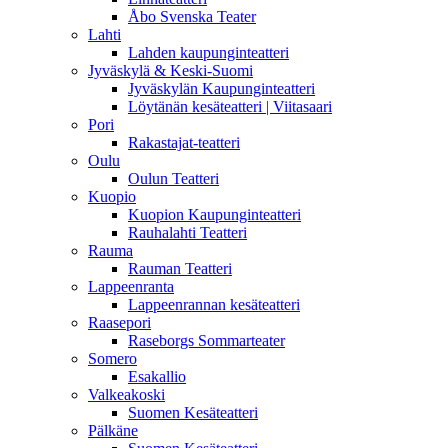
Åbo Svenska Teater
Lahti
Lahden kaupunginteatteri
Jyväskylä & Keski-Suomi
Jyväskylän Kaupunginteatteri
Löytänän kesäteatteri | Viitasaari
Pori
Rakastajat-teatteri
Oulu
Oulun Teatteri
Kuopio
Kuopion Kaupunginteatteri
Rauhalahti Teatteri
Rauma
Rauman Teatteri
Lappeenranta
Lappeenrannan kesäteatteri
Raasepori
Raseborgs Sommarteater
Somero
Esakallio
Valkeakoski
Suomen Kesäteatteri
Pälkäne