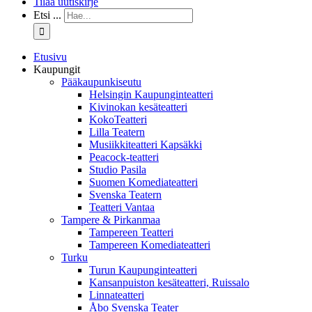
Tilaa uutiskirje
Etsi ...
Etusivu
Kaupungit
Pääkaupunkiseutu
Helsingin Kaupunginteatteri
Kivinokan kesäteatteri
KokoTeatteri
Lilla Teatern
Musiikkiteatteri Kapsäkki
Peacock-teatteri
Studio Pasila
Suomen Komediateatteri
Svenska Teatern
Teatteri Vantaa
Tampere & Pirkanmaa
Tampereen Teatteri
Tampereen Komediateatteri
Turku
Turun Kaupunginteatteri
Kansanpuiston kesäteatteri, Ruissalo
Linnateatteri
Åbo Svenska Teater