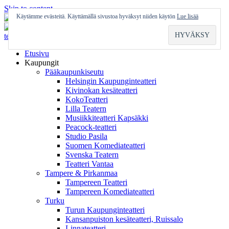
Skip to content
Käytämme evästeitä. Käyttämällä sivustoa hyväksyt niiden käytön
Lue lisää
Etusivu
Kaupungit
Pääkaupunkiseutu
Helsingin Kaupunginteatteri
Kivinokan kesäteatteri
KokoTeatteri
Lilla Teatern
Musiikkiteatteri Kapsäkki
Peacock-teatteri
Studio Pasila
Suomen Komediateatteri
Svenska Teatern
Teatteri Vantaa
Tampere & Pirkanmaa
Tampereen Teatteri
Tampereen Komediateatteri
Turku
Turun Kaupunginteatteri
Kansanpuiston kesäteatteri, Ruissalo
Linnateatteri