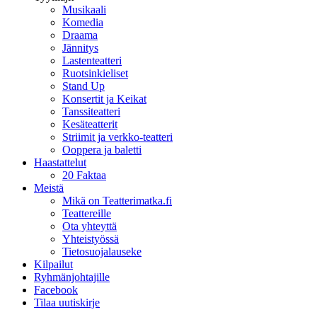
Musikaali
Komedia
Draama
Jännitys
Lastenteatteri
Ruotsinkieliset
Stand Up
Konsertit ja Keikat
Tanssiteatteri
Kesäteatterit
Striimit ja verkko-teatteri
Ooppera ja baletti
Haastattelut
20 Faktaa
Meistä
Mikä on Teatterimatka.fi
Teattereille
Ota yhteyttä
Yhteistyössä
Tietosuojalauseke
Kilpailut
Ryhmänjohtajille
Facebook
Tilaa uutiskirje