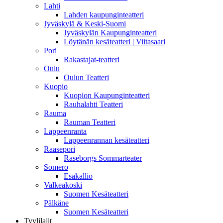
Lahti
Lahden kaupunginteatteri
Jyväskylä & Keski-Suomi
Jyväskylän Kaupunginteatteri
Löytänän kesäteatteri | Viitasaari
Pori
Rakastajat-teatteri
Oulu
Oulun Teatteri
Kuopio
Kuopion Kaupunginteatteri
Rauhalahti Teatteri
Rauma
Rauman Teatteri
Lappeenranta
Lappeenrannan kesäteatteri
Raasepori
Raseborgs Sommarteater
Somero
Esakallio
Valkeakoski
Suomen Kesäteatteri
Pälkäne
Suomen Kesäteatteri
Tyylilajit