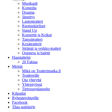
Musikaali
Komedia
Draama
Jännitys
Lastenteatteri
Ruotsinkieliset
Stand Up
Konsertit ja Keikat
Tanssiteatteri
Kesäteatterit
Striimit ja verkko-teatteri
Ooppera ja baletti
Haastattelut
20 Faktaa
Meistä
Mikä on Teatterimatka.fi
Teattereille
Ota yhteyttä
Yhteistyössä
Tietosuojalauseke
Kilpailut
Ryhmänjohtajille
Facebook
Tilaa uutiskirje