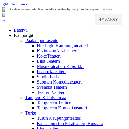
Skip to content
Käytämme evästeitä. Käyttämällä sivustoa hyväksyt niiden käytön
Lue lisää
Etusivu
Kaupungit
Pääkaupunkiseutu
Helsingin Kaupunginteatteri
Kivinokan kesäteatteri
KokoTeatteri
Lilla Teatern
Musiikkiteatteri Kapsäkki
Peacock-teatteri
Studio Pasila
Suomen Komediateatteri
Svenska Teatern
Teatteri Vantaa
Tampere & Pirkanmaa
Tampereen Teatteri
Tampereen Komediateatteri
Turku
Turun Kaupunginteatteri
Kansanpuiston kesäteatteri, Ruissalo
Linnateatteri