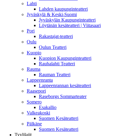
Lahti
Lahden kaupunginteatteri
Jyväskylä & Keski-Suomi
Jyväskylän Kaupunginteatteri
Löytänän kesäteatteri | Viitasaari
Pori
Rakastajat-teatteri
Oulu
Oulun Teatteri
Kuopio
Kuopion Kaupunginteatteri
Rauhalahti Teatteri
Rauma
Rauman Teatteri
Lappeenranta
Lappeenrannan kesäteatteri
Raasepori
Raseborgs Sommarteater
Somero
Esakallio
Valkeakoski
Suomen Kesäteatteri
Pälkäne
Suomen Kesäteatteri
Tyylilajit