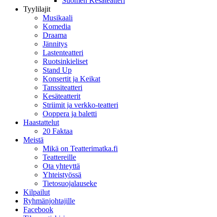
Suomen Kesäteatteri
Tyylilajit
Musikaali
Komedia
Draama
Jännitys
Lastenteatteri
Ruotsinkieliset
Stand Up
Konsertit ja Keikat
Tanssiteatteri
Kesäteatterit
Striimit ja verkko-teatteri
Ooppera ja baletti
Haastattelut
20 Faktaa
Meistä
Mikä on Teatterimatka.fi
Teattereille
Ota yhteyttä
Yhteistyössä
Tietosuojalauseke
Kilpailut
Ryhmänjohtajille
Facebook