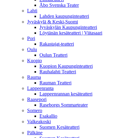
Åbo Svenska Teater
Lahti
Lahden kaupunginteatteri
Jyväskylä & Keski-Suomi
Jyväskylän Kaupunginteatteri
Löytänän kesäteatteri | Viitasaari
Pori
Rakastajat-teatteri
Oulu
Oulun Teatteri
Kuopio
Kuopion Kaupunginteatteri
Rauhalahti Teatteri
Rauma
Rauman Teatteri
Lappeenranta
Lappeenrannan kesäteatteri
Raasepori
Raseborgs Sommarteater
Somero
Esakallio
Valkeakoski
Suomen Kesäteatteri
Pälkäne