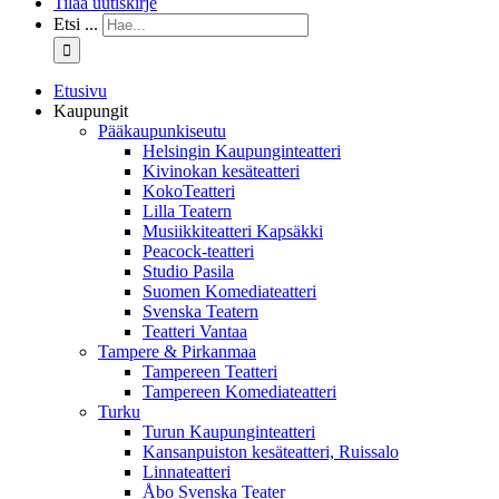
Tilaa uutiskirje
Etsi ...
Etusivu
Kaupungit
Pääkaupunkiseutu
Helsingin Kaupunginteatteri
Kivinokan kesäteatteri
KokoTeatteri
Lilla Teatern
Musiikkiteatteri Kapsäkki
Peacock-teatteri
Studio Pasila
Suomen Komediateatteri
Svenska Teatern
Teatteri Vantaa
Tampere & Pirkanmaa
Tampereen Teatteri
Tampereen Komediateatteri
Turku
Turun Kaupunginteatteri
Kansanpuiston kesäteatteri, Ruissalo
Linnateatteri
Åbo Svenska Teater