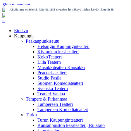
Skip to content
Käytämme evästeitä. Käyttämällä sivustoa hyväksyt niiden käytön
Lue lisää
Etusivu
Kaupungit
Pääkaupunkiseutu
Helsingin Kaupunginteatteri
Kivinokan kesäteatteri
KokoTeatteri
Lilla Teatern
Musiikkiteatteri Kapsäkki
Peacock-teatteri
Studio Pasila
Suomen Komediateatteri
Svenska Teatern
Teatteri Vantaa
Tampere & Pirkanmaa
Tampereen Teatteri
Tampereen Komediateatteri
Turku
Turun Kaupunginteatteri
Kansanpuiston kesäteatteri, Ruissalo
Linnateatteri