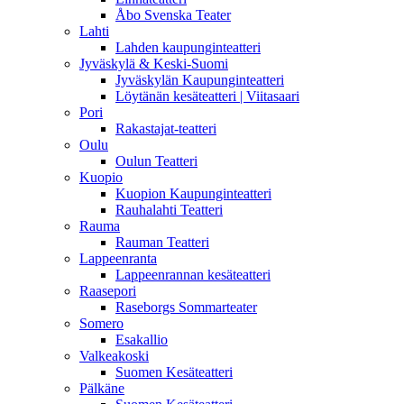
Åbo Svenska Teater
Lahti
Lahden kaupunginteatteri
Jyväskylä & Keski-Suomi
Jyväskylän Kaupunginteatteri
Löytänän kesäteatteri | Viitasaari
Pori
Rakastajat-teatteri
Oulu
Oulun Teatteri
Kuopio
Kuopion Kaupunginteatteri
Rauhalahti Teatteri
Rauma
Rauman Teatteri
Lappeenranta
Lappeenrannan kesäteatteri
Raasepori
Raseborgs Sommarteater
Somero
Esakallio
Valkeakoski
Suomen Kesäteatteri
Pälkäne