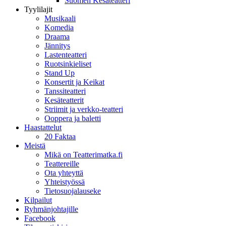
Suomen Kesäteatteri
Tyylilajit
Musikaali
Komedia
Draama
Jännitys
Lastenteatteri
Ruotsinkieliset
Stand Up
Konsertit ja Keikat
Tanssiteatteri
Kesäteatterit
Striimit ja verkko-teatteri
Ooppera ja baletti
Haastattelut
20 Faktaa
Meistä
Mikä on Teatterimatka.fi
Teattereille
Ota yhteyttä
Yhteistyössä
Tietosuojalauseke
Kilpailut
Ryhmänjohtajille
Facebook