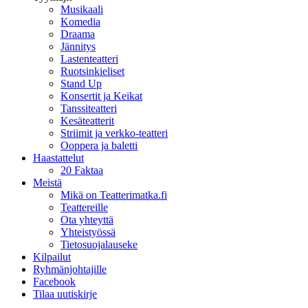
Musikaali
Komedia
Draama
Jännitys
Lastenteatteri
Ruotsinkieliset
Stand Up
Konsertit ja Keikat
Tanssiteatteri
Kesäteatterit
Striimit ja verkko-teatteri
Ooppera ja baletti
Haastattelut
20 Faktaa
Meistä
Mikä on Teatterimatka.fi
Teattereille
Ota yhteyttä
Yhteistyössä
Tietosuojalauseke
Kilpailut
Ryhmänjohtajille
Facebook
Tilaa uutiskirje