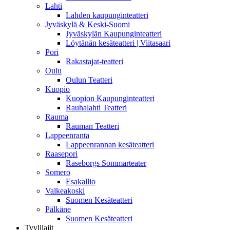
Lahti
Lahden kaupunginteatteri
Jyväskylä & Keski-Suomi
Jyväskylän Kaupunginteatteri
Löytänän kesäteatteri | Viitasaari
Pori
Rakastajat-teatteri
Oulu
Oulun Teatteri
Kuopio
Kuopion Kaupunginteatteri
Rauhalahti Teatteri
Rauma
Rauman Teatteri
Lappeenranta
Lappeenrannan kesäteatteri
Raasepori
Raseborgs Sommarteater
Somero
Esakallio
Valkeakoski
Suomen Kesäteatteri
Pälkäne
Suomen Kesäteatteri
Tyylilajit