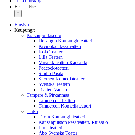
Tilaa uutiskirje
Etsi ...
Etusivu
Kaupungit
Pääkaupunkiseutu
Helsingin Kaupunginteatteri
Kivinokan kesäteatteri
KokoTeatteri
Lilla Teatern
Musiikkiteatteri Kapsäkki
Peacock-teatteri
Studio Pasila
Suomen Komediateatteri
Svenska Teatern
Teatteri Vantaa
Tampere & Pirkanmaa
Tampereen Teatteri
Tampereen Komediateatteri
Turku
Turun Kaupunginteatteri
Kansanpuiston kesäteatteri, Ruissalo
Linnateatteri
Åbo Svenska Teater