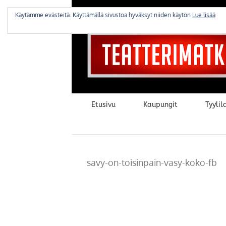
Skip
to
Käytämme evästeitä. Käyttämällä sivustoa hyväksyt niiden käytön
Lue lisää
content
Etusivu
Kaupungit
Tyylila
savy-on-toisinpain-vasy-koko-fb