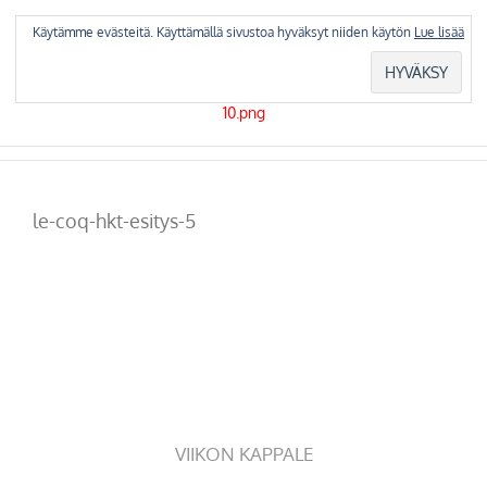
Skip
to
Käytämme evästeitä. Käyttämällä sivustoa hyväksyt niiden käytön
Lue lisää
content
le-coq-hkt-esitys-5
VIIKON KAPPALE