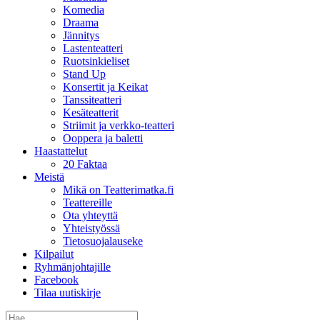
Komedia
Draama
Jännitys
Lastenteatteri
Ruotsinkieliset
Stand Up
Konsertit ja Keikat
Tanssiteatteri
Kesäteatterit
Striimit ja verkko-teatteri
Ooppera ja baletti
Haastattelut
20 Faktaa
Meistä
Mikä on Teatterimatka.fi
Teattereille
Ota yhteyttä
Yhteistyössä
Tietosuojalauseke
Kilpailut
Ryhmänjohtajille
Facebook
Tilaa uutiskirje
Etsi