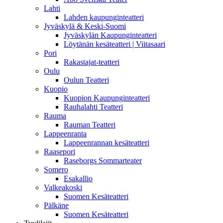
Lahti
Lahden kaupunginteatteri
Jyväskylä & Keski-Suomi
Jyväskylän Kaupunginteatteri
Löytänän kesäteatteri | Viitasaari
Pori
Rakastajat-teatteri
Oulu
Oulun Teatteri
Kuopio
Kuopion Kaupunginteatteri
Rauhalahti Teatteri
Rauma
Rauman Teatteri
Lappeenranta
Lappeenrannan kesäteatteri
Raasepori
Raseborgs Sommarteater
Somero
Esakallio
Valkeakoski
Suomen Kesäteatteri
Pälkäne
Suomen Kesäteatteri