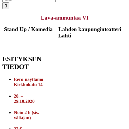
...
Lava-ammuntaa VI
Stand Up / Komedia – Lahden kaupunginteatteri –
Lahti
ESITYKSEN
TIEDOT
Eero-näyttämö
Kirkkokatu 14
28. –
29.10.2020
Noin 2 h (sis.
väliajan)
32 €