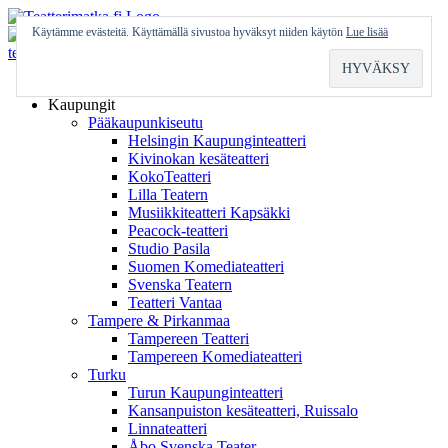
Skip
to
Käytämme evästeitä. Käyttämällä sivustoa hyväksyt niiden käytön
Lue lisää
content
Etusivu
Kaupungit
Pääkaupunkiseutu
Helsingin Kaupunginteatteri
Kivinokan kesäteatteri
KokoTeatteri
Lilla Teatern
Musiikkiteatteri Kapsäkki
Peacock-teatteri
Studio Pasila
Suomen Komediateatteri
Svenska Teatern
Teatteri Vantaa
Tampere & Pirkanmaa
Tampereen Teatteri
Tampereen Komediateatteri
Turku
Turun Kaupunginteatteri
Kansanpuiston kesäteatteri, Ruissalo
Linnateatteri
Åbo Svenska Teater