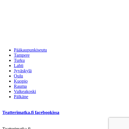
Pääkaupunkiseutu
Tampere
Turku
Lahti
Jyväskylä
Oulu
Kuopio
Rauma
Valkeakoski
Pälkäne
Teatterimatka.fi facebookissa
Teatterimatka.fi