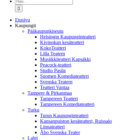
Etsi
...
Etusivu
Kaupungit
Pääkaupunkiseutu
Helsingin Kaupunginteatteri
Kivinokan kesäteatteri
KokoTeatteri
Lilla Teatern
Musiikkiteatteri Kapsäkki
Peacock-teatteri
Studio Pasila
Suomen Komediateatteri
Svenska Teatern
Teatteri Vantaa
Tampere & Pirkanmaa
Tampereen Teatteri
Tampereen Komediateatteri
Turku
Turun Kaupunginteatteri
Kansanpuiston kesäteatteri, Ruissalo
Linnateatteri
Åbo Svenska Teater
Lahti