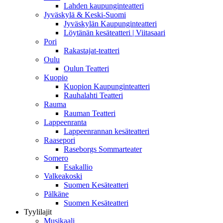
Lahden kaupunginteatteri
Jyväskylä & Keski-Suomi
Jyväskylän Kaupunginteatteri
Löytänän kesäteatteri | Viitasaari
Pori
Rakastajat-teatteri
Oulu
Oulun Teatteri
Kuopio
Kuopion Kaupunginteatteri
Rauhalahti Teatteri
Rauma
Rauman Teatteri
Lappeenranta
Lappeenrannan kesäteatteri
Raasepori
Raseborgs Sommarteater
Somero
Esakallio
Valkeakoski
Suomen Kesäteatteri
Pälkäne
Suomen Kesäteatteri
Tyylilajit
Musikaali