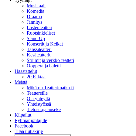
Tyylilajit
Musikaali
Komedia
Draama
Jännitys
Lastenteatteri
Ruotsinkieliset
Stand Up
Konsertit ja Keikat
Tanssiteatteri
Kesäteatterit
Striimit ja verkko-teatteri
Ooppera ja baletti
Haastattelut
20 Faktaa
Meistä
Mikä on Teatterimatka.fi
Teattereille
Ota yhteyttä
Yhteistyössä
Tietosuojalauseke
Kilpailut
Ryhmänjohtajille
Facebook
Tilaa uutiskirje