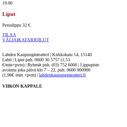
19.00
Liput
Peruslippu 32 €
TILAA
VÄLIAIKATARJOILUT
Lahden Kaupunginteatteri
|
Kirkkokatu 14, 15140
Lahti
|
Liput puh. 0600 30 5757 (1,53
€/min+pvm)
|
Ryhmät puh. (03) 752 6000
|
Lippupiste
avoinna joka päivä klo 7 – 22, puh. 0600 900900
(1,98€ /min +pvm)
|
lahdenkaupunginteatteri.fi
VIIKON KAPPALE