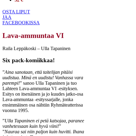
OSTA LIPUT
JAA
FACEBOOKISSA
Lava-ammuntaa VI
Raila Leppäkoski – Ulla Tapaninen
Six pack-komiikkaa!
”
Aina sanotaan, että taitelijan pitäisi
uudistua. Minä en uudistu! Vanhassa vara
parempi!
” sanoo Ulla Tapaninen ja tuo
Lahteen Lava-ammuntaa VI -esityksen.
Esitys on itsenäinen ja jo kuudes jatko-osa
Lava-ammuntaa -esityssarjalle, jonka
ensimmäinen osa nähtiin Ryhmäteatterissa
vuonna 1995.
”
Ulla Tapaninen ei petä katsojaa, paranee
vanhetessaan kuin hyvä viini!
”
”
Nauraa sai niin paljon kuin huvitti. Ihana