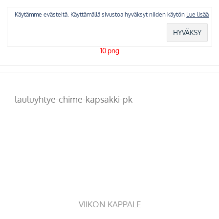
Skip
to
Käytämme evästeitä. Käyttämällä sivustoa hyväksyt niiden käytön
Lue lisää
content
lauluyhtye-chime-kapsakki-pk
VIIKON KAPPALE