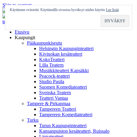
Skip to content
Käytämme evästeitä. Käyttämällä sivustoa hyväksyt niiden käytön
Lue lisää
Etusivu
Kaupungit
Pääkaupunkiseutu
Helsingin Kaupunginteatteri
Kivinokan kesäteatteri
KokoTeatteri
Lilla Teatern
Musiikkiteatteri Kapsäkki
Peacock-teatteri
Studio Pasila
Suomen Komediateatteri
Svenska Teatern
Teatteri Vantaa
Tampere & Pirkanmaa
Tampereen Teatteri
Tampereen Komediateatteri
Turku
Turun Kaupunginteatteri
Kansanpuiston kesäteatteri, Ruissalo
Linnateatteri