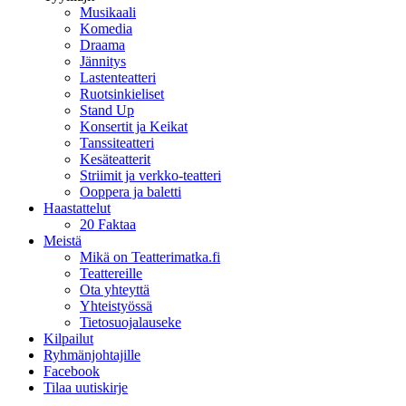
Musikaali
Komedia
Draama
Jännitys
Lastenteatteri
Ruotsinkieliset
Stand Up
Konsertit ja Keikat
Tanssiteatteri
Kesäteatterit
Striimit ja verkko-teatteri
Ooppera ja baletti
Haastattelut
20 Faktaa
Meistä
Mikä on Teatterimatka.fi
Teattereille
Ota yhteyttä
Yhteistyössä
Tietosuojalauseke
Kilpailut
Ryhmänjohtajille
Facebook
Tilaa uutiskirje