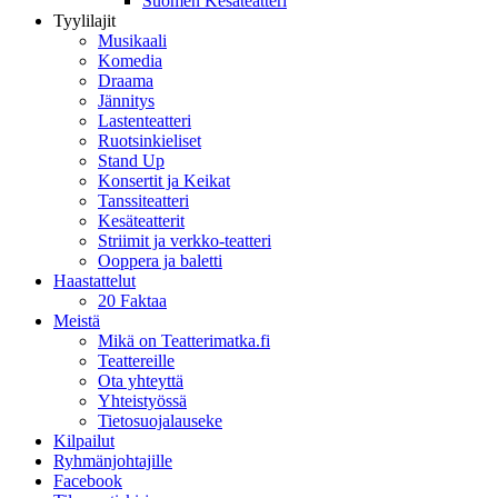
Suomen Kesäteatteri
Tyylilajit
Musikaali
Komedia
Draama
Jännitys
Lastenteatteri
Ruotsinkieliset
Stand Up
Konsertit ja Keikat
Tanssiteatteri
Kesäteatterit
Striimit ja verkko-teatteri
Ooppera ja baletti
Haastattelut
20 Faktaa
Meistä
Mikä on Teatterimatka.fi
Teattereille
Ota yhteyttä
Yhteistyössä
Tietosuojalauseke
Kilpailut
Ryhmänjohtajille
Facebook