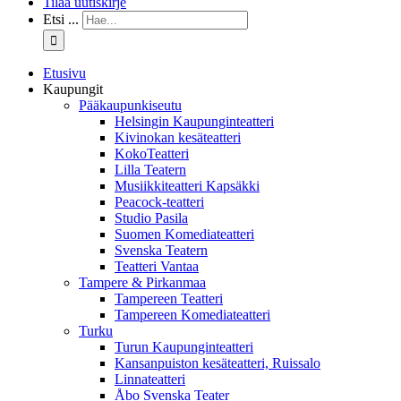
Tilaa uutiskirje
Etsi ...
Etusivu
Kaupungit
Pääkaupunkiseutu
Helsingin Kaupunginteatteri
Kivinokan kesäteatteri
KokoTeatteri
Lilla Teatern
Musiikkiteatteri Kapsäkki
Peacock-teatteri
Studio Pasila
Suomen Komediateatteri
Svenska Teatern
Teatteri Vantaa
Tampere & Pirkanmaa
Tampereen Teatteri
Tampereen Komediateatteri
Turku
Turun Kaupunginteatteri
Kansanpuiston kesäteatteri, Ruissalo
Linnateatteri
Åbo Svenska Teater