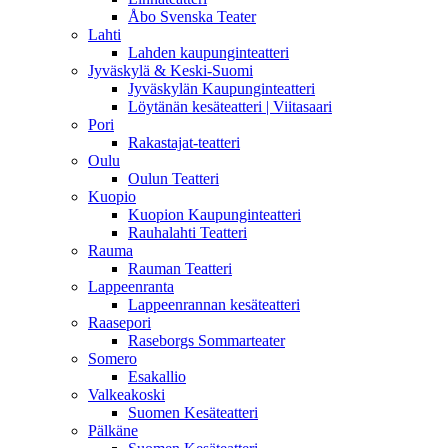
Åbo Svenska Teater
Lahti
Lahden kaupunginteatteri
Jyväskylä & Keski-Suomi
Jyväskylän Kaupunginteatteri
Löytänän kesäteatteri | Viitasaari
Pori
Rakastajat-teatteri
Oulu
Oulun Teatteri
Kuopio
Kuopion Kaupunginteatteri
Rauhalahti Teatteri
Rauma
Rauman Teatteri
Lappeenranta
Lappeenrannan kesäteatteri
Raasepori
Raseborgs Sommarteater
Somero
Esakallio
Valkeakoski
Suomen Kesäteatteri
Pälkäne