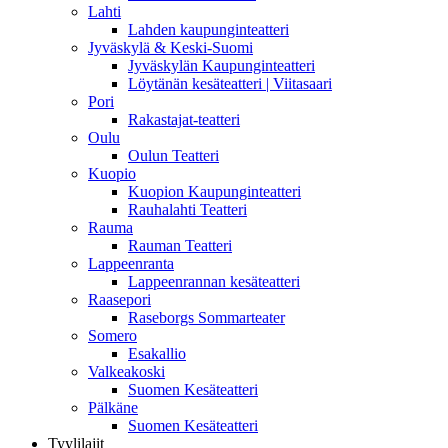
Lahti
Lahden kaupunginteatteri
Jyväskylä & Keski-Suomi
Jyväskylän Kaupunginteatteri
Löytänän kesäteatteri | Viitasaari
Pori
Rakastajat-teatteri
Oulu
Oulun Teatteri
Kuopio
Kuopion Kaupunginteatteri
Rauhalahti Teatteri
Rauma
Rauman Teatteri
Lappeenranta
Lappeenrannan kesäteatteri
Raasepori
Raseborgs Sommarteater
Somero
Esakallio
Valkeakoski
Suomen Kesäteatteri
Pälkäne
Suomen Kesäteatteri
Tyylilajit