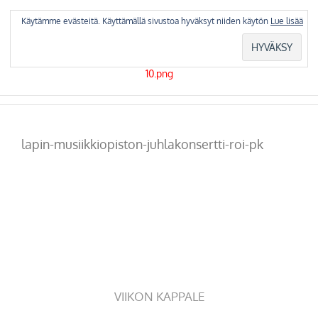
Skip
to
Käytämme evästeitä. Käyttämällä sivustoa hyväksyt niiden käytön
Lue lisää
content
lapin-musiikkiopiston-juhlakonsertti-roi-pk
VIIKON KAPPALE