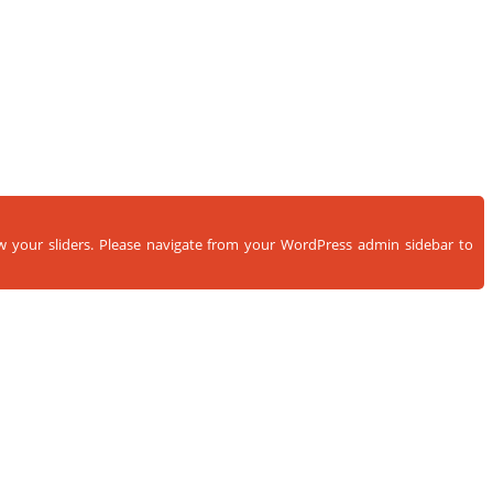
ow your sliders. Please navigate from your WordPress admin sidebar to