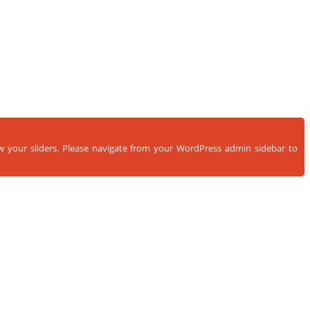
ow your sliders. Please navigate from your WordPress admin sidebar to