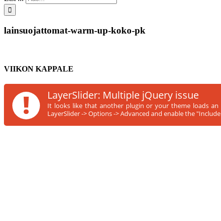
lainsuojattomat-warm-up-koko-pk
VIIKON KAPPALE
!
LayerSlider: Multiple jQuery issue
It looks like that another plugin or your theme loads an
LayerSlider -> Options -> Advanced and enable the "Include s