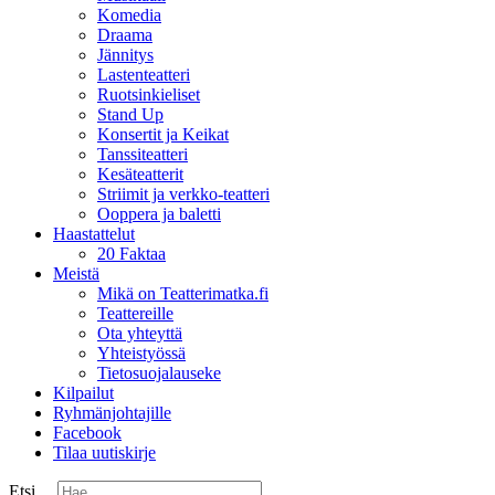
Komedia
Draama
Jännitys
Lastenteatteri
Ruotsinkieliset
Stand Up
Konsertit ja Keikat
Tanssiteatteri
Kesäteatterit
Striimit ja verkko-teatteri
Ooppera ja baletti
Haastattelut
20 Faktaa
Meistä
Mikä on Teatterimatka.fi
Teattereille
Ota yhteyttä
Yhteistyössä
Tietosuojalauseke
Kilpailut
Ryhmänjohtajille
Facebook
Tilaa uutiskirje
Etsi ...