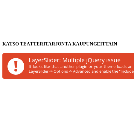
KATSO TEATTERITARJONTA KAUPUNGEITTAIN
!
LayerSlider: Multiple jQuery issue
It looks like that another plugin or your theme loads an
LayerSlider -> Options -> Advanced and enable the "Include s