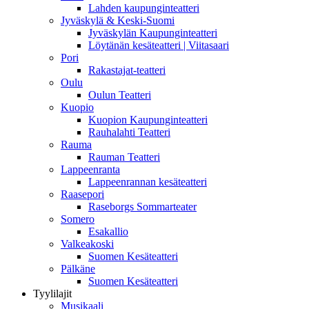
Lahden kaupunginteatteri
Jyväskylä & Keski-Suomi
Jyväskylän Kaupunginteatteri
Löytänän kesäteatteri | Viitasaari
Pori
Rakastajat-teatteri
Oulu
Oulun Teatteri
Kuopio
Kuopion Kaupunginteatteri
Rauhalahti Teatteri
Rauma
Rauman Teatteri
Lappeenranta
Lappeenrannan kesäteatteri
Raasepori
Raseborgs Sommarteater
Somero
Esakallio
Valkeakoski
Suomen Kesäteatteri
Pälkäne
Suomen Kesäteatteri
Tyylilajit
Musikaali