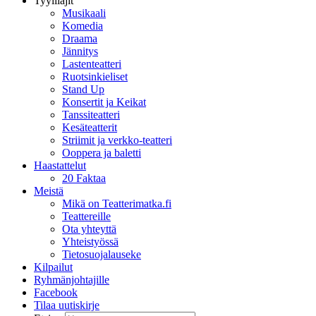
Tyylilajit
Musikaali
Komedia
Draama
Jännitys
Lastenteatteri
Ruotsinkieliset
Stand Up
Konsertit ja Keikat
Tanssiteatteri
Kesäteatterit
Striimit ja verkko-teatteri
Ooppera ja baletti
Haastattelut
20 Faktaa
Meistä
Mikä on Teatterimatka.fi
Teattereille
Ota yhteyttä
Yhteistyössä
Tietosuojalauseke
Kilpailut
Ryhmänjohtajille
Facebook
Tilaa uutiskirje