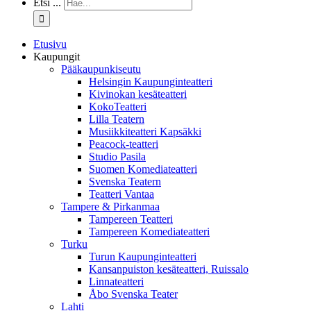
Etsi ...
Etusivu
Kaupungit
Pääkaupunkiseutu
Helsingin Kaupunginteatteri
Kivinokan kesäteatteri
KokoTeatteri
Lilla Teatern
Musiikkiteatteri Kapsäkki
Peacock-teatteri
Studio Pasila
Suomen Komediateatteri
Svenska Teatern
Teatteri Vantaa
Tampere & Pirkanmaa
Tampereen Teatteri
Tampereen Komediateatteri
Turku
Turun Kaupunginteatteri
Kansanpuiston kesäteatteri, Ruissalo
Linnateatteri
Åbo Svenska Teater
Lahti