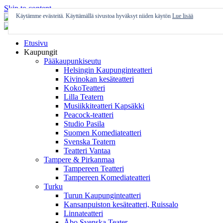
Skip to content
Käytämme evästeitä. Käyttämällä sivustoa hyväksyt niiden käytön
Lue lisää
Etusivu
Kaupungit
Pääkaupunkiseutu
Helsingin Kaupunginteatteri
Kivinokan kesäteatteri
KokoTeatteri
Lilla Teatern
Musiikkiteatteri Kapsäkki
Peacock-teatteri
Studio Pasila
Suomen Komediateatteri
Svenska Teatern
Teatteri Vantaa
Tampere & Pirkanmaa
Tampereen Teatteri
Tampereen Komediateatteri
Turku
Turun Kaupunginteatteri
Kansanpuiston kesäteatteri, Ruissalo
Linnateatteri
Åbo Svenska Teater