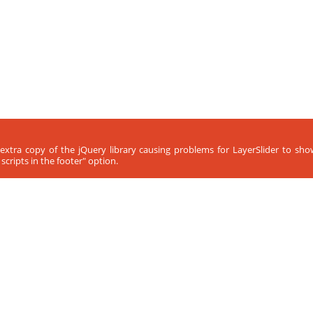
 extra copy of the jQuery library causing problems for LayerSlider to sh
cripts in the footer" option.