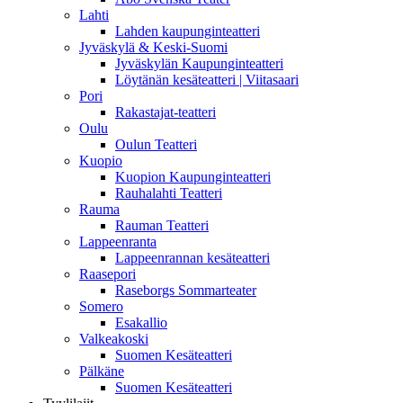
Lahti
Lahden kaupunginteatteri
Jyväskylä & Keski-Suomi
Jyväskylän Kaupunginteatteri
Löytänän kesäteatteri | Viitasaari
Pori
Rakastajat-teatteri
Oulu
Oulun Teatteri
Kuopio
Kuopion Kaupunginteatteri
Rauhalahti Teatteri
Rauma
Rauman Teatteri
Lappeenranta
Lappeenrannan kesäteatteri
Raasepori
Raseborgs Sommarteater
Somero
Esakallio
Valkeakoski
Suomen Kesäteatteri
Pälkäne
Suomen Kesäteatteri