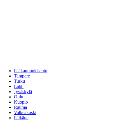
Pääkaupunkiseutu
Tampere
Turku
Lahti
Jyväskylä
Oulu
Kuopio
Rauma
Valkeakoski
Pälkäne