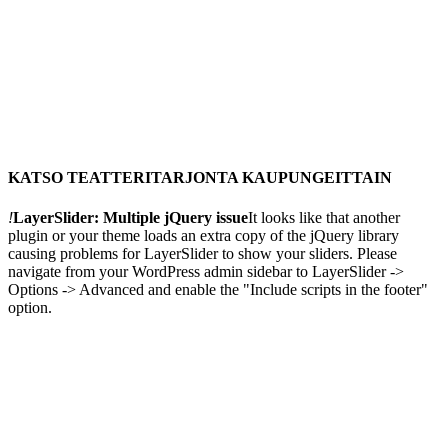
KATSO TEATTERITARJONTA KAUPUNGEITTAIN
!
LayerSlider: Multiple jQuery issue
It looks like that another
plugin or your theme loads an extra copy of the jQuery library
causing problems for LayerSlider to show your sliders. Please
navigate from your WordPress admin sidebar to LayerSlider ->
Options -> Advanced and enable the "Include scripts in the footer"
option.