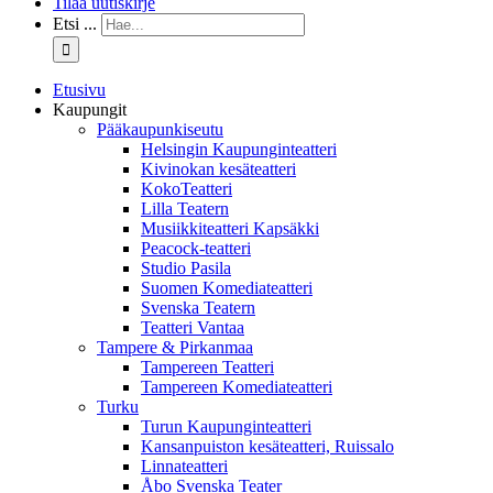
Tilaa uutiskirje
Etsi ...
Etusivu
Kaupungit
Pääkaupunkiseutu
Helsingin Kaupunginteatteri
Kivinokan kesäteatteri
KokoTeatteri
Lilla Teatern
Musiikkiteatteri Kapsäkki
Peacock-teatteri
Studio Pasila
Suomen Komediateatteri
Svenska Teatern
Teatteri Vantaa
Tampere & Pirkanmaa
Tampereen Teatteri
Tampereen Komediateatteri
Turku
Turun Kaupunginteatteri
Kansanpuiston kesäteatteri, Ruissalo
Linnateatteri
Åbo Svenska Teater