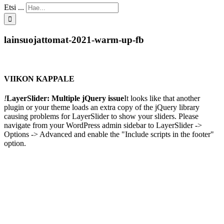
Etsi ...
lainsuojattomat-2021-warm-up-fb
VIIKON KAPPALE
!
LayerSlider: Multiple jQuery issue
It looks like that another
plugin or your theme loads an extra copy of the jQuery library
causing problems for LayerSlider to show your sliders. Please
navigate from your WordPress admin sidebar to LayerSlider ->
Options -> Advanced and enable the "Include scripts in the footer"
option.