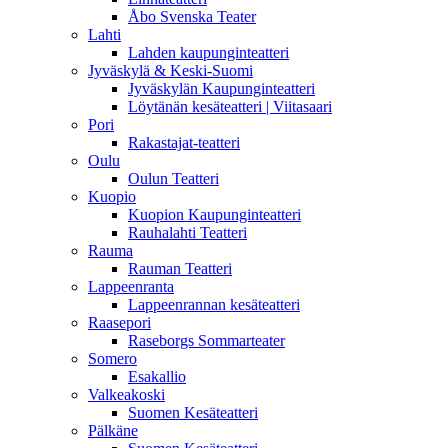
Åbo Svenska Teater
Lahti
Lahden kaupunginteatteri
Jyväskylä & Keski-Suomi
Jyväskylän Kaupunginteatteri
Löytänän kesäteatteri | Viitasaari
Pori
Rakastajat-teatteri
Oulu
Oulun Teatteri
Kuopio
Kuopion Kaupunginteatteri
Rauhalahti Teatteri
Rauma
Rauman Teatteri
Lappeenranta
Lappeenrannan kesäteatteri
Raasepori
Raseborgs Sommarteater
Somero
Esakallio
Valkeakoski
Suomen Kesäteatteri
Pälkäne