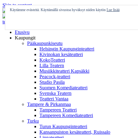
Skip to content
Käytämme evästeitä. Käyttämällä sivustoa hyväksyt niiden käytön
Lue lisää
Etusivu
Kaupungit
Pääkaupunkiseutu
Helsingin Kaupunginteatteri
Kivinokan kesäteatteri
KokoTeatteri
Lilla Teatern
Musiikkiteatteri Kapsäkki
Peacock-teatteri
Studio Pasila
Suomen Komediateatteri
Svenska Teatern
Teatteri Vantaa
Tampere & Pirkanmaa
Tampereen Teatteri
Tampereen Komediateatteri
Turku
Turun Kaupunginteatteri
Kansanpuiston kesäteatteri, Ruissalo
Linnateatteri