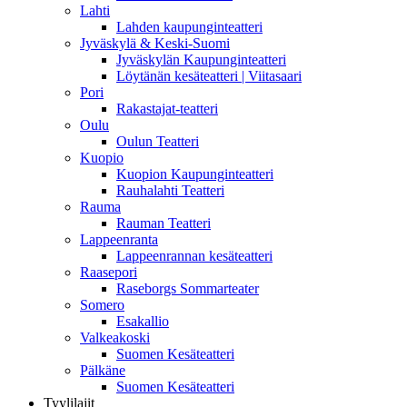
Lahti
Lahden kaupunginteatteri
Jyväskylä & Keski-Suomi
Jyväskylän Kaupunginteatteri
Löytänän kesäteatteri | Viitasaari
Pori
Rakastajat-teatteri
Oulu
Oulun Teatteri
Kuopio
Kuopion Kaupunginteatteri
Rauhalahti Teatteri
Rauma
Rauman Teatteri
Lappeenranta
Lappeenrannan kesäteatteri
Raasepori
Raseborgs Sommarteater
Somero
Esakallio
Valkeakoski
Suomen Kesäteatteri
Pälkäne
Suomen Kesäteatteri
Tyylilajit