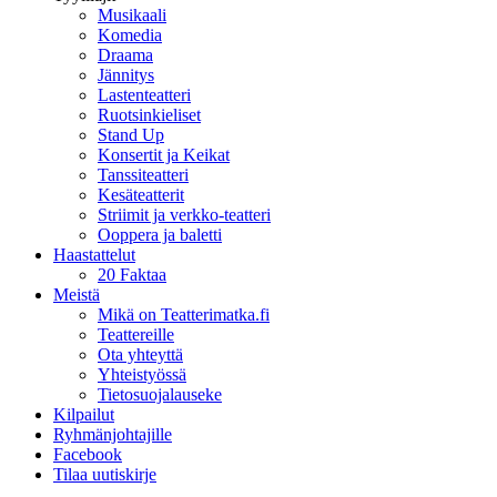
Musikaali
Komedia
Draama
Jännitys
Lastenteatteri
Ruotsinkieliset
Stand Up
Konsertit ja Keikat
Tanssiteatteri
Kesäteatterit
Striimit ja verkko-teatteri
Ooppera ja baletti
Haastattelut
20 Faktaa
Meistä
Mikä on Teatterimatka.fi
Teattereille
Ota yhteyttä
Yhteistyössä
Tietosuojalauseke
Kilpailut
Ryhmänjohtajille
Facebook
Tilaa uutiskirje