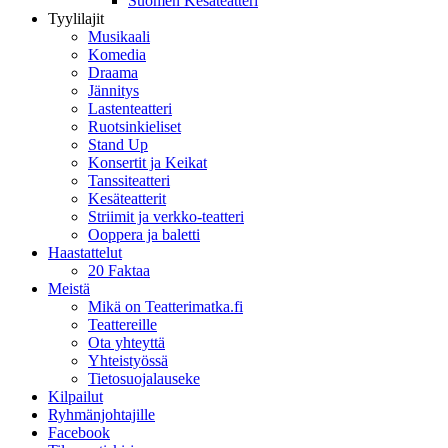
Suomen Kesäteatteri
Tyylilajit
Musikaali
Komedia
Draama
Jännitys
Lastenteatteri
Ruotsinkieliset
Stand Up
Konsertit ja Keikat
Tanssiteatteri
Kesäteatterit
Striimit ja verkko-teatteri
Ooppera ja baletti
Haastattelut
20 Faktaa
Meistä
Mikä on Teatterimatka.fi
Teattereille
Ota yhteyttä
Yhteistyössä
Tietosuojalauseke
Kilpailut
Ryhmänjohtajille
Facebook