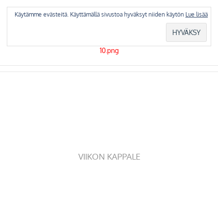
Skip
to
Käytämme evästeitä. Käyttämällä sivustoa hyväksyt niiden käytön
Lue lisää
content
VIIKON KAPPALE