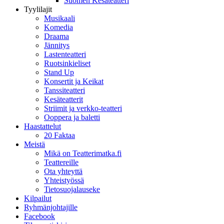
Suomen Kesäteatteri
Tyylilajit
Musikaali
Komedia
Draama
Jännitys
Lastenteatteri
Ruotsinkieliset
Stand Up
Konsertit ja Keikat
Tanssiteatteri
Kesäteatterit
Striimit ja verkko-teatteri
Ooppera ja baletti
Haastattelut
20 Faktaa
Meistä
Mikä on Teatterimatka.fi
Teattereille
Ota yhteyttä
Yhteistyössä
Tietosuojalauseke
Kilpailut
Ryhmänjohtajille
Facebook