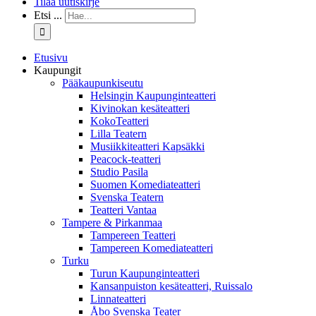
Tilaa uutiskirje
Etsi ...
Etusivu
Kaupungit
Pääkaupunkiseutu
Helsingin Kaupunginteatteri
Kivinokan kesäteatteri
KokoTeatteri
Lilla Teatern
Musiikkiteatteri Kapsäkki
Peacock-teatteri
Studio Pasila
Suomen Komediateatteri
Svenska Teatern
Teatteri Vantaa
Tampere & Pirkanmaa
Tampereen Teatteri
Tampereen Komediateatteri
Turku
Turun Kaupunginteatteri
Kansanpuiston kesäteatteri, Ruissalo
Linnateatteri
Åbo Svenska Teater