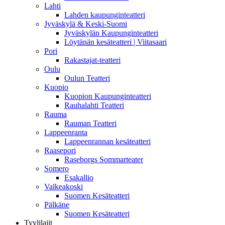
Lahti
Lahden kaupunginteatteri
Jyväskylä & Keski-Suomi
Jyväskylän Kaupunginteatteri
Löytänän kesäteatteri | Viitasaari
Pori
Rakastajat-teatteri
Oulu
Oulun Teatteri
Kuopio
Kuopion Kaupunginteatteri
Rauhalahti Teatteri
Rauma
Rauman Teatteri
Lappeenranta
Lappeenrannan kesäteatteri
Raasepori
Raseborgs Sommarteater
Somero
Esakallio
Valkeakoski
Suomen Kesäteatteri
Pälkäne
Suomen Kesäteatteri
Tyylilajit