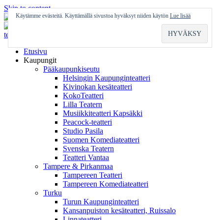
Skip to content
Käytämme evästeitä. Käyttämällä sivustoa hyväksyt niiden käytön
Lue lisää
Etusivu
Kaupungit
Pääkaupunkiseutu
Helsingin Kaupunginteatteri
Kivinokan kesäteatteri
KokoTeatteri
Lilla Teatern
Musiikkiteatteri Kapsäkki
Peacock-teatteri
Studio Pasila
Suomen Komediateatteri
Svenska Teatern
Teatteri Vantaa
Tampere & Pirkanmaa
Tampereen Teatteri
Tampereen Komediateatteri
Turku
Turun Kaupunginteatteri
Kansanpuiston kesäteatteri, Ruissalo
Linnateatteri