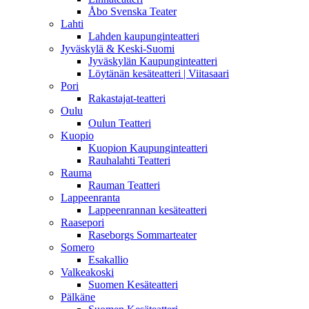
Åbo Svenska Teater
Lahti
Lahden kaupunginteatteri
Jyväskylä & Keski-Suomi
Jyväskylän Kaupunginteatteri
Löytänän kesäteatteri | Viitasaari
Pori
Rakastajat-teatteri
Oulu
Oulun Teatteri
Kuopio
Kuopion Kaupunginteatteri
Rauhalahti Teatteri
Rauma
Rauman Teatteri
Lappeenranta
Lappeenrannan kesäteatteri
Raasepori
Raseborgs Sommarteater
Somero
Esakallio
Valkeakoski
Suomen Kesäteatteri
Pälkäne