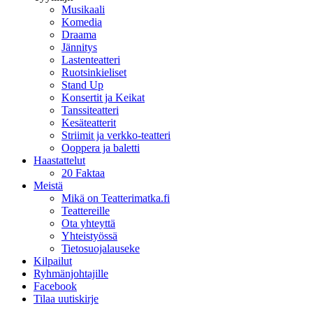
Musikaali
Komedia
Draama
Jännitys
Lastenteatteri
Ruotsinkieliset
Stand Up
Konsertit ja Keikat
Tanssiteatteri
Kesäteatterit
Striimit ja verkko-teatteri
Ooppera ja baletti
Haastattelut
20 Faktaa
Meistä
Mikä on Teatterimatka.fi
Teattereille
Ota yhteyttä
Yhteistyössä
Tietosuojalauseke
Kilpailut
Ryhmänjohtajille
Facebook
Tilaa uutiskirje