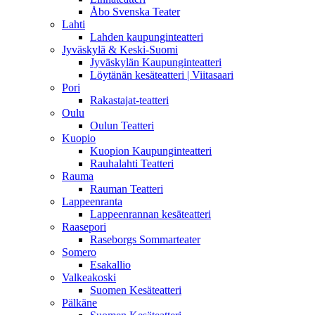
Åbo Svenska Teater
Lahti
Lahden kaupunginteatteri
Jyväskylä & Keski-Suomi
Jyväskylän Kaupunginteatteri
Löytänän kesäteatteri | Viitasaari
Pori
Rakastajat-teatteri
Oulu
Oulun Teatteri
Kuopio
Kuopion Kaupunginteatteri
Rauhalahti Teatteri
Rauma
Rauman Teatteri
Lappeenranta
Lappeenrannan kesäteatteri
Raasepori
Raseborgs Sommarteater
Somero
Esakallio
Valkeakoski
Suomen Kesäteatteri
Pälkäne