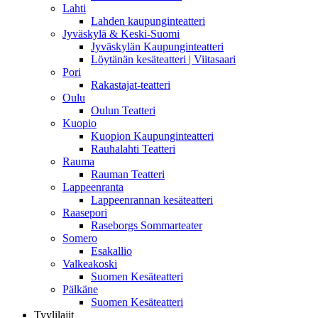
Lahti
Lahden kaupunginteatteri
Jyväskylä & Keski-Suomi
Jyväskylän Kaupunginteatteri
Löytänän kesäteatteri | Viitasaari
Pori
Rakastajat-teatteri
Oulu
Oulun Teatteri
Kuopio
Kuopion Kaupunginteatteri
Rauhalahti Teatteri
Rauma
Rauman Teatteri
Lappeenranta
Lappeenrannan kesäteatteri
Raasepori
Raseborgs Sommarteater
Somero
Esakallio
Valkeakoski
Suomen Kesäteatteri
Pälkäne
Suomen Kesäteatteri
Tyylilajit