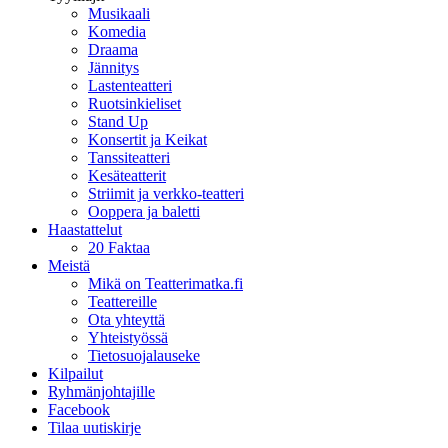
Musikaali
Komedia
Draama
Jännitys
Lastenteatteri
Ruotsinkieliset
Stand Up
Konsertit ja Keikat
Tanssiteatteri
Kesäteatterit
Striimit ja verkko-teatteri
Ooppera ja baletti
Haastattelut
20 Faktaa
Meistä
Mikä on Teatterimatka.fi
Teattereille
Ota yhteyttä
Yhteistyössä
Tietosuojalauseke
Kilpailut
Ryhmänjohtajille
Facebook
Tilaa uutiskirje