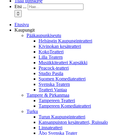
Tilaa uutiskirje
Etsi ...
Etusivu
Kaupungit
Pääkaupunkiseutu
Helsingin Kaupunginteatteri
Kivinokan kesäteatteri
KokoTeatteri
Lilla Teatern
Musiikkiteatteri Kapsäkki
Peacock-teatteri
Studio Pasila
Suomen Komediateatteri
Svenska Teatern
Teatteri Vantaa
Tampere & Pirkanmaa
Tampereen Teatteri
Tampereen Komediateatteri
Turku
Turun Kaupunginteatteri
Kansanpuiston kesäteatteri, Ruissalo
Linnateatteri
Åbo Svenska Teater