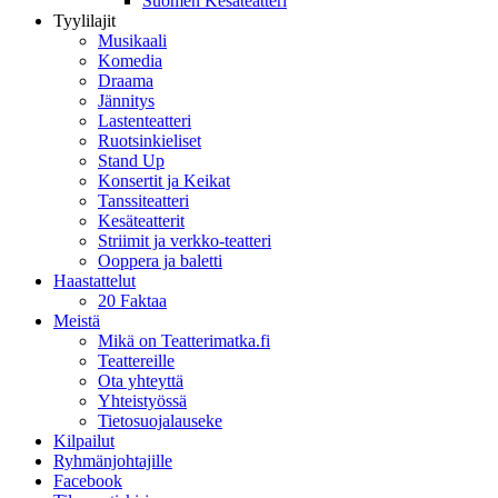
Suomen Kesäteatteri
Tyylilajit
Musikaali
Komedia
Draama
Jännitys
Lastenteatteri
Ruotsinkieliset
Stand Up
Konsertit ja Keikat
Tanssiteatteri
Kesäteatterit
Striimit ja verkko-teatteri
Ooppera ja baletti
Haastattelut
20 Faktaa
Meistä
Mikä on Teatterimatka.fi
Teattereille
Ota yhteyttä
Yhteistyössä
Tietosuojalauseke
Kilpailut
Ryhmänjohtajille
Facebook