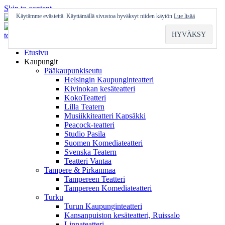
Skip to content
Käytämme evästeitä. Käyttämällä sivustoa hyväksyt niiden käytön
Lue lisää
Etusivu
Kaupungit
Pääkaupunkiseutu
Helsingin Kaupunginteatteri
Kivinokan kesäteatteri
KokoTeatteri
Lilla Teatern
Musiikkiteatteri Kapsäkki
Peacock-teatteri
Studio Pasila
Suomen Komediateatteri
Svenska Teatern
Teatteri Vantaa
Tampere & Pirkanmaa
Tampereen Teatteri
Tampereen Komediateatteri
Turku
Turun Kaupunginteatteri
Kansanpuiston kesäteatteri, Ruissalo
Linnateatteri