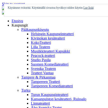
Skip to content
Käytämme evästeitä. Käyttämällä sivustoa hyväksyt niiden käytön
Lue lisää
Etusivu
Kaupungit
Pääkaupunkiseutu
Helsingin Kaupunginteatteri
Kivinokan kesäteatteri
KokoTeatteri
Lilla Teatern
Musiikkiteatteri Kapsäkki
Peacock-teatteri
Studio Pasila
Suomen Komediateatteri
Svenska Teatern
Teatteri Vantaa
Tampere & Pirkanmaa
Tampereen Teatteri
Tampereen Komediateatteri
Turku
Turun Kaupunginteatteri
Kansanpuiston kesäteatteri, Ruissalo
Linnateatteri
Åbo Svenska Teater