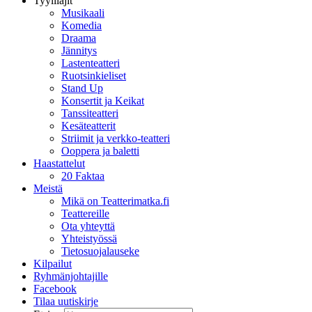
Tyylilajit
Musikaali
Komedia
Draama
Jännitys
Lastenteatteri
Ruotsinkieliset
Stand Up
Konsertit ja Keikat
Tanssiteatteri
Kesäteatterit
Striimit ja verkko-teatteri
Ooppera ja baletti
Haastattelut
20 Faktaa
Meistä
Mikä on Teatterimatka.fi
Teattereille
Ota yhteyttä
Yhteistyössä
Tietosuojalauseke
Kilpailut
Ryhmänjohtajille
Facebook
Tilaa uutiskirje