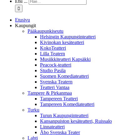
Etsi ...
Etusivu
Kaupungit
Pääkaupunkiseutu
Helsingin Kaupunginteatteri
Kivinokan kesäteatteri
KokoTeatteri
Lilla Teatern
Musiikkiteatteri Kapsäkki
Peacock-teatteri
Studio Pasila
Suomen Komediateatteri
Svenska Teatern
Teatteri Vantaa
Tampere & Pirkanmaa
Tampereen Teatteri
Tampereen Komediateatteri
Turku
Turun Kaupunginteatteri
Kansanpuiston kesäteatteri, Ruissalo
Linnateatteri
Åbo Svenska Teater
Lahti