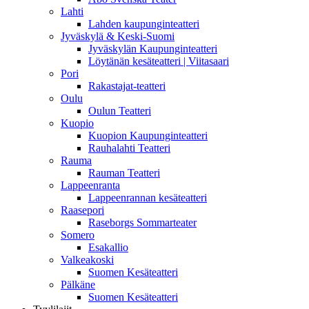
Lahti
Lahden kaupunginteatteri
Jyväskylä & Keski-Suomi
Jyväskylän Kaupunginteatteri
Löytänän kesäteatteri | Viitasaari
Pori
Rakastajat-teatteri
Oulu
Oulun Teatteri
Kuopio
Kuopion Kaupunginteatteri
Rauhalahti Teatteri
Rauma
Rauman Teatteri
Lappeenranta
Lappeenrannan kesäteatteri
Raasepori
Raseborgs Sommarteater
Somero
Esakallio
Valkeakoski
Suomen Kesäteatteri
Pälkäne
Suomen Kesäteatteri