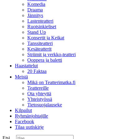
Komedia
Draama
Jännitys
Lastenteatteri
Ruotsinkieliset
Stand Up
Konsertit ja Keikat
Tanssiteatteri
Kesäteatterit
Striimit ja verkko-teatteri
Ooppera ja baletti
Haastattelut
20 Faktaa
Meistä
Mikä on Teatterimatka.fi
Teattereille
Ota yhteyttä
Yhteistyössä
Tietosuojalauseke
Kilpailut
Ryhmänjohtajille
Facebook
Tilaa uutiskirje
Etsi ...