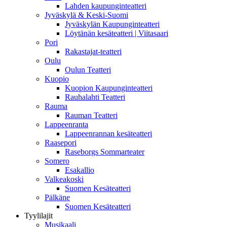
Lahden kaupunginteatteri
Jyväskylä & Keski-Suomi
Jyväskylän Kaupunginteatteri
Löytänän kesäteatteri | Viitasaari
Pori
Rakastajat-teatteri
Oulu
Oulun Teatteri
Kuopio
Kuopion Kaupunginteatteri
Rauhalahti Teatteri
Rauma
Rauman Teatteri
Lappeenranta
Lappeenrannan kesäteatteri
Raasepori
Raseborgs Sommarteater
Somero
Esakallio
Valkeakoski
Suomen Kesäteatteri
Pälkäne
Suomen Kesäteatteri
Tyylilajit
Musikaali