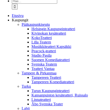
Etsi
...
Etusivu
Kaupungit
Pääkaupunkiseutu
Helsingin Kaupunginteatteri
Kivinokan kesäteatteri
KokoTeatteri
Lilla Teatern
Musiikkiteatteri Kapsäkki
Peacock-teatteri
Studio Pasila
Suomen Komediateatteri
Svenska Teatern
Teatteri Vantaa
Tampere & Pirkanmaa
Tampereen Teatteri
Tampereen Komediateatteri
Turku
Turun Kaupunginteatteri
Kansanpuiston kesäteatteri, Ruissalo
Linnateatteri
Åbo Svenska Teater
Lahti