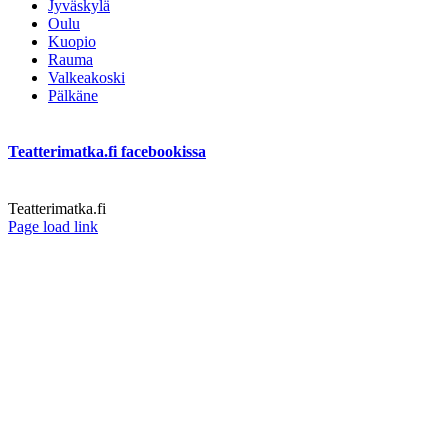
Jyväskylä
Oulu
Kuopio
Rauma
Valkeakoski
Pälkäne
Teatterimatka.fi facebookissa
Teatterimatka.fi
Facebook
Page load link
Go
to
Top