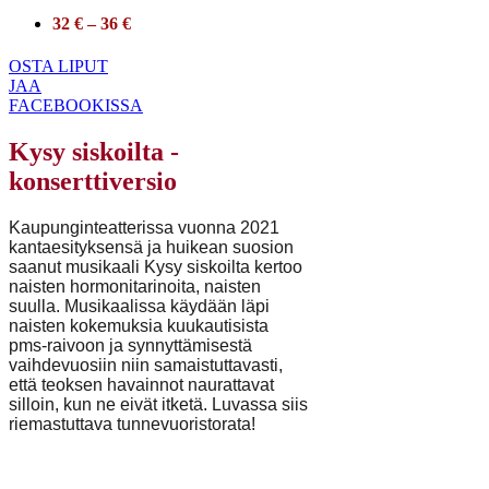
32 € – 36 €
OSTA LIPUT
JAA
FACEBOOKISSA
Kysy siskoilta -
konserttiversio
Kaupunginteatterissa vuonna 2021
kantaesityksensä ja huikean suosion
saanut musikaali Kysy siskoilta kertoo
naisten hormonitarinoita, naisten
suulla. Musikaalissa käydään läpi
naisten kokemuksia kuukautisista
pms-raivoon ja synnyttämisestä
vaihdevuosiin niin samaistuttavasti,
että teoksen havainnot naurattavat
silloin, kun ne eivät itketä. Luvassa siis
riemastuttava tunnevuoristorata!