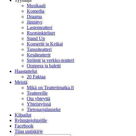
Tyylilajit
Musikaali
Komedia
Draama
Jännitys
Lastenteatteri
Ruotsinkieliset
Stand Up
Konsertit ja Keikat
Tanssiteatteri
Kesäteatterit
Striimit ja verkko-teatteri
Ooppera ja baletti
Haastattelut
20 Faktaa
Meistä
Mikä on Teatterimatka.fi
Teattereille
Ota yhteyttä
Yhteistyössä
Tietosuojalauseke
Kilpailut
Ryhmänjohtajille
Facebook
Tilaa uutiskirje