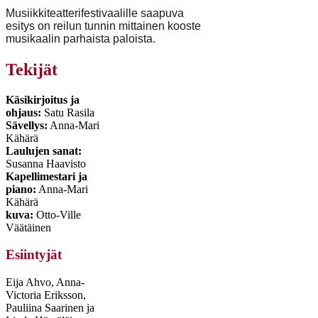
Musiikkiteatterifestivaalille saapuva
esitys on reilun tunnin mittainen kooste
musikaalin parhaista paloista.
Tekijät
Käsikirjoitus ja
ohjaus:
Satu Rasila
Sävellys:
Anna-Mari
Kähärä
Laulujen sanat:
Susanna Haavisto
Kapellimestari ja
piano:
Anna-Mari
Kähärä
kuva:
Otto-Ville
Väätäinen
Esiintyjät
Eija Ahvo, Anna-
Victoria Eriksson,
Pauliina Saarinen ja