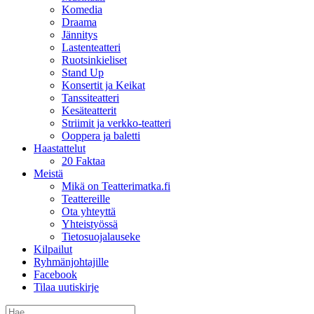
Komedia
Draama
Jännitys
Lastenteatteri
Ruotsinkieliset
Stand Up
Konsertit ja Keikat
Tanssiteatteri
Kesäteatterit
Striimit ja verkko-teatteri
Ooppera ja baletti
Haastattelut
20 Faktaa
Meistä
Mikä on Teatterimatka.fi
Teattereille
Ota yhteyttä
Yhteistyössä
Tietosuojalauseke
Kilpailut
Ryhmänjohtajille
Facebook
Tilaa uutiskirje
Etsi