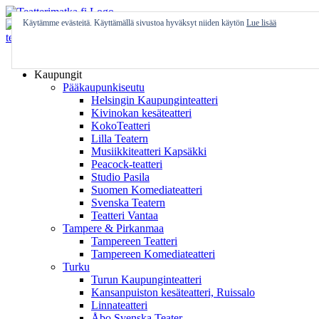
Skip
to
Käytämme evästeitä. Käyttämällä sivustoa hyväksyt niiden käytön
Lue lisää
content
Etusivu
Kaupungit
Pääkaupunkiseutu
Helsingin Kaupunginteatteri
Kivinokan kesäteatteri
KokoTeatteri
Lilla Teatern
Musiikkiteatteri Kapsäkki
Peacock-teatteri
Studio Pasila
Suomen Komediateatteri
Svenska Teatern
Teatteri Vantaa
Tampere & Pirkanmaa
Tampereen Teatteri
Tampereen Komediateatteri
Turku
Turun Kaupunginteatteri
Kansanpuiston kesäteatteri, Ruissalo
Linnateatteri
Åbo Svenska Teater