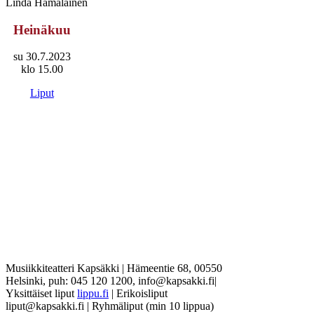
Linda Hämäläinen
Heinäkuu
su 30.7.2023
klo 15.00
Liput
Musiikkiteatteri Kapsäkki
|
Hämeentie 68, 00550
Helsinki, puh: 045 120 1200, info@kapsakki.fi
|
Yksittäiset liput
lippu.fi
| Erikoisliput
liput@kapsakki.fi | Ryhmäliput (min 10 lippua)