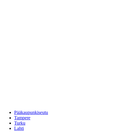
Pääkaupunkiseutu
Tampere
Turku
Lahti