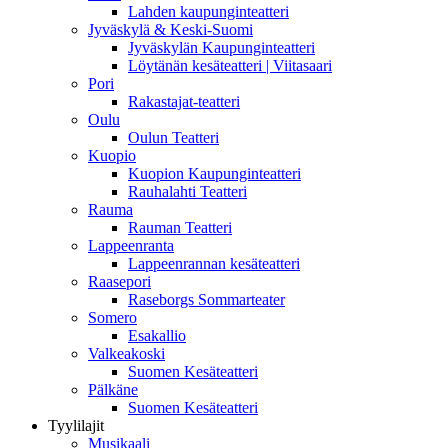
Lahden kaupunginteatteri
Jyväskylä & Keski-Suomi
Jyväskylän Kaupunginteatteri
Löytänän kesäteatteri | Viitasaari
Pori
Rakastajat-teatteri
Oulu
Oulun Teatteri
Kuopio
Kuopion Kaupunginteatteri
Rauhalahti Teatteri
Rauma
Rauman Teatteri
Lappeenranta
Lappeenrannan kesäteatteri
Raasepori
Raseborgs Sommarteater
Somero
Esakallio
Valkeakoski
Suomen Kesäteatteri
Pälkäne
Suomen Kesäteatteri
Tyylilajit
Musikaali